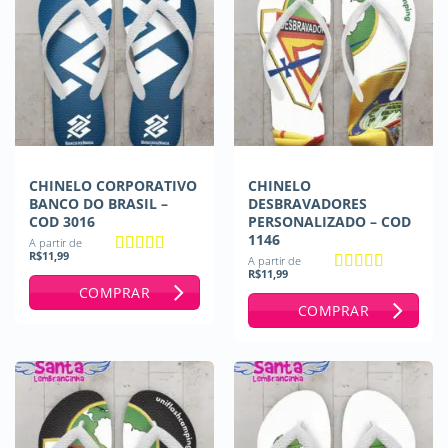
CHINELO CORPORATIVO
CHINELO
BANCO DO BRASIL –
DESBRAVADORES
COD 3016
PERSONALIZADO – COD
1146
A partir de
R$
11,99
A partir de
Avaliação
5
R$
11,99
de 5
Avaliação
5
COMPRAR
de 5
COMPRAR