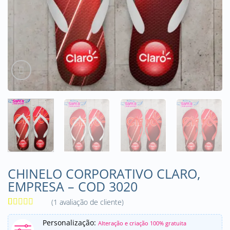
CHINELO CORPORATIVO CLARO,
EMPRESA – COD 3020
(
1
avaliação de cliente)
Avaliado
1
como
5
de
Personalização:
Alteração e criação 100% gratuita