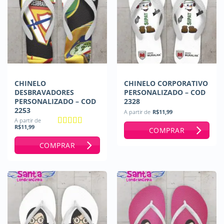
CHINELO
CHINELO CORPORATIVO
DESBRAVADORES
PERSONALIZADO – COD
PERSONALIZADO – COD
2328
2253
A partir de
R$
11,99
A partir de
R$
11,99
COMPRAR
Avaliação
5
de 5
COMPRAR