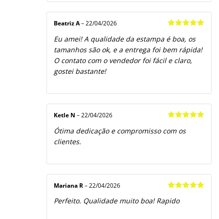
Beatriz A
–
22/04/2026
Avaliação
5
Eu amei! A qualidade da estampa é boa, os
de 5
tamanhos são ok, e a entrega foi bem rápida!
O contato com o vendedor foi fácil e claro,
gostei bastante!
Ketle N
–
22/04/2026
Avaliação
5
Ótima dedicação e compromisso com os
de 5
clientes.
Mariana R
–
22/04/2026
Avaliação
5
Perfeito. Qualidade muito boa! Rapido
de 5