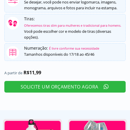
5, com
Se desejar, você pode nos enviar logomarca, imagens,
baseado em
monograma, arquivos e fotos para incluir na estampa.
avaliação de
cliente
Tiras:
Oferecemos tiras slim para mulheres e tradicional para homens.
Você pode escolher cor e modelo de tiras (diversas
opções).
Numeração:
É livre conforme sua necessidade
Tamanhos disponíveis do 17/18 ao 45/46
R$
11,99
A partir de
SOLICITE UM ORÇAMENTO AGORA