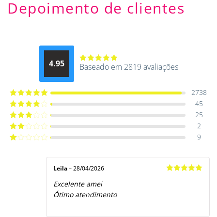
Depoimento de clientes
4.95
Baseado em 2819 avaliações
Avaliação
4.9514012061015
de 5
2738
45
Avaliação
5
de 5
25
Avaliação
4
de 5
2
Avaliação
3
de 5
9
Avaliação
2
de
Avaliação
5
1
de
5
Leila
–
28/04/2026
Avaliação
5
Excelente amei
de 5
Ótimo atendimento