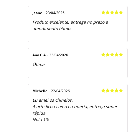
Jeane
–
23/04/2026
Avaliação
5
Produto excelente, entrega no prazo e
de 5
atendimento ótimo.
Ana C A
–
23/04/2026
Avaliação
5
Ótima
de 5
Michelle
–
22/04/2026
Avaliação
5
Eu amei os chinelos.
de 5
A arte ficou como eu queria, entrega super
rápida.
Nota 10!