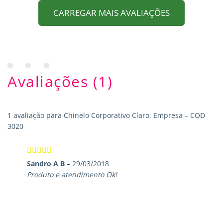
CARREGAR MAIS AVALIAÇÕES
Avaliações (1)
1 avaliação para
Chinelo Corporativo Claro, Empresa – COD
3020
Avaliação
5
Sandro A B
–
29/03/2018
de 5
Produto e atendimento Ok!