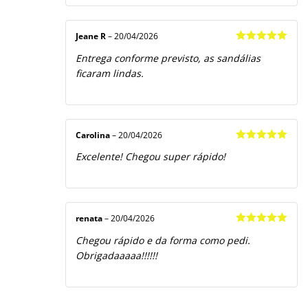
Jeane R
–
20/04/2026
Avaliação
5
Entrega conforme previsto, as sandálias
de 5
ficaram lindas.
Carolina
–
20/04/2026
Avaliação
5
Excelente! Chegou super rápido!
de 5
renata
–
20/04/2026
Avaliação
5
Chegou rápido e da forma como pedi.
de 5
Obrigadaaaaa!!!!!!