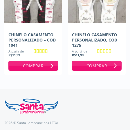
CHINELO CASAMENTO
CHINELO CASAMENTO
PERSONALIZADO – COD
PERSONALIZADO, COD
1041
1275
A partir de
A partir de
R$
11,99
R$
11,99
Avaliação
5
Avaliação
5
de 5
de 5
COMPRAR
COMPRAR
2026 © Santa Lembrancinha LTDA