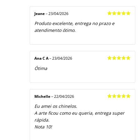
Jeane
–
23/04/2026
Avaliação
5
Produto excelente, entrega no prazo e
de 5
atendimento ótimo.
Ana C A
–
23/04/2026
Avaliação
5
Ótima
de 5
Michelle
–
22/04/2026
Avaliação
5
Eu amei os chinelos.
de 5
A arte ficou como eu queria, entrega super
rápida.
Nota 10!