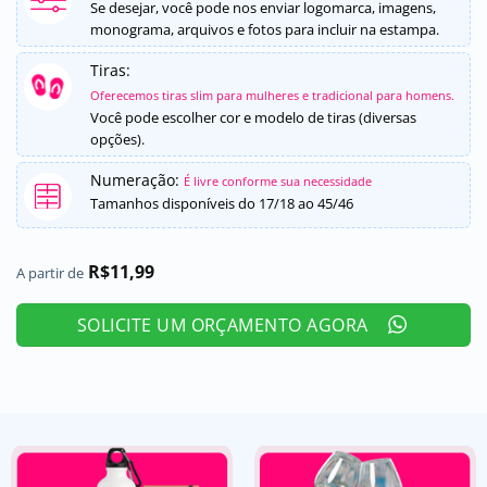
5, com
Se desejar, você pode nos enviar logomarca, imagens,
baseado em
monograma, arquivos e fotos para incluir na estampa.
avaliação de
cliente
Tiras:
Oferecemos tiras slim para mulheres e tradicional para homens.
Você pode escolher cor e modelo de tiras (diversas
opções).
Numeração:
É livre conforme sua necessidade
Tamanhos disponíveis do 17/18 ao 45/46
R$
11,99
A partir de
SOLICITE UM ORÇAMENTO AGORA