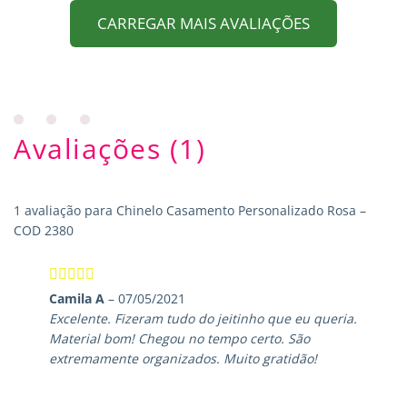
CARREGAR MAIS AVALIAÇÕES
Avaliações (1)
1 avaliação para
Chinelo Casamento Personalizado Rosa –
COD 2380
Avaliação
5
Camila A
–
07/05/2021
de 5
Excelente. Fizeram tudo do jeitinho que eu queria.
Material bom! Chegou no tempo certo. São
extremamente organizados. Muito gratidão!