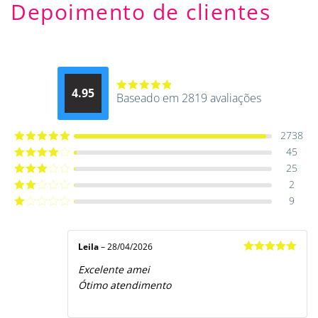
Depoimento de clientes
4.95
Baseado em 2819 avaliações
Avaliação
4.9514012061015
de 5
2738
45
Avaliação
5
de 5
25
Avaliação
4
de 5
2
Avaliação
3
de 5
9
Avaliação
2
de
Avaliação
5
1
de
5
Leila
–
28/04/2026
Avaliação
5
Excelente amei
de 5
Ótimo atendimento