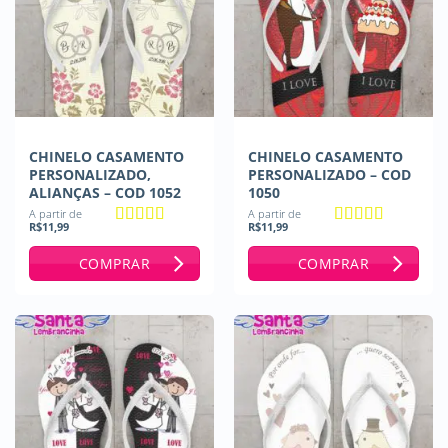
CHINELO CASAMENTO
CHINELO CASAMENTO
PERSONALIZADO,
PERSONALIZADO – COD
ALIANÇAS – COD 1052
1050
A partir de
A partir de
R$
11,99
R$
11,99
Avaliação
5
Avaliação
5
de 5
de 5
COMPRAR
COMPRAR