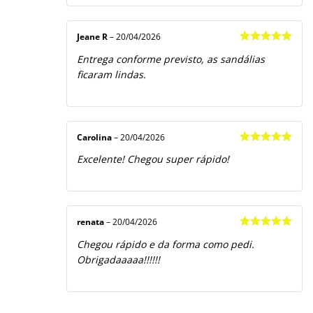
Jeane R
–
20/04/2026
Avaliação
5
Entrega conforme previsto, as sandálias
de 5
ficaram lindas.
Carolina
–
20/04/2026
Avaliação
5
Excelente! Chegou super rápido!
de 5
renata
–
20/04/2026
Avaliação
5
Chegou rápido e da forma como pedi.
de 5
Obrigadaaaaa!!!!!!