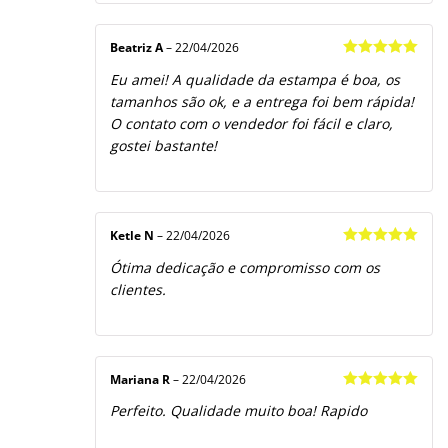
Beatriz A
–
22/04/2026
Avaliação
5
Eu amei! A qualidade da estampa é boa, os
de 5
tamanhos são ok, e a entrega foi bem rápida!
O contato com o vendedor foi fácil e claro,
gostei bastante!
Ketle N
–
22/04/2026
Avaliação
5
Ótima dedicação e compromisso com os
de 5
clientes.
Mariana R
–
22/04/2026
Avaliação
5
Perfeito. Qualidade muito boa! Rapido
de 5