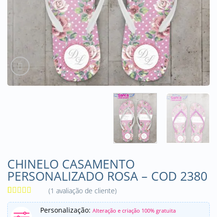
CHINELO CASAMENTO
PERSONALIZADO ROSA – COD 2380
(
1
avaliação de cliente)
Avaliado
1
como
5
de
Personalização:
Alteração e criação 100% gratuita