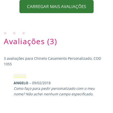
CARREGAR MAIS AVALIAÇÕES
Avaliações (3)
3 avaliações para
Chinelo Casamento Personalizado, COD
1055
Avaliação
ANGELO
–
09/02/2018
4
de 5
Como faço para pedir personalizado com o meu
nome? Não achei nenhum campo especificado.