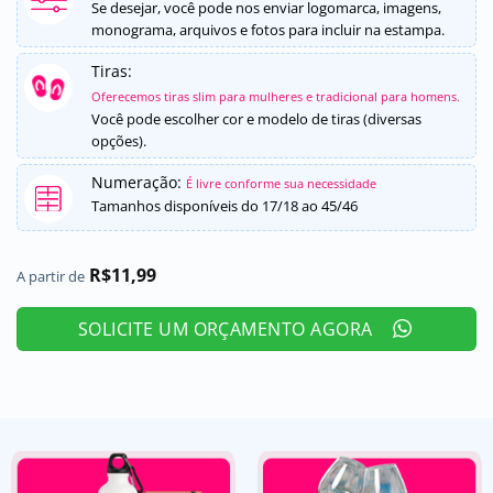
de 5, com
Se desejar, você pode nos enviar logomarca, imagens,
baseado em
monograma, arquivos e fotos para incluir na estampa.
avaliações
de clientes
Tiras:
Oferecemos tiras slim para mulheres e tradicional para homens.
Você pode escolher cor e modelo de tiras (diversas
opções).
Numeração:
É livre conforme sua necessidade
Tamanhos disponíveis do 17/18 ao 45/46
R$
11,99
A partir de
SOLICITE UM ORÇAMENTO AGORA