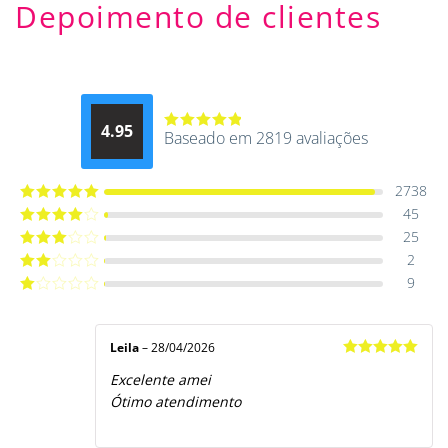
Depoimento de clientes
4.95
Baseado em 2819 avaliações
Avaliação
4.9514012061015
de 5
2738
45
Avaliação
5
de 5
25
Avaliação
4
de 5
2
Avaliação
3
de 5
9
Avaliação
2
de
Avaliação
5
1
de
5
Leila
–
28/04/2026
Avaliação
5
Excelente amei
de 5
Ótimo atendimento