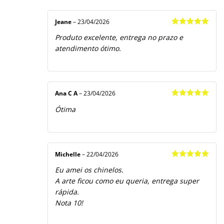
Jeane
–
23/04/2026
Avaliação
5
Produto excelente, entrega no prazo e
de 5
atendimento ótimo.
Ana C A
–
23/04/2026
Avaliação
5
Ótima
de 5
Michelle
–
22/04/2026
Avaliação
5
Eu amei os chinelos.
de 5
A arte ficou como eu queria, entrega super
rápida.
Nota 10!