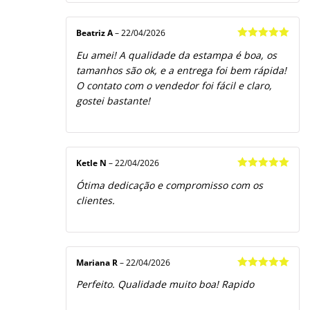
Beatriz A
–
22/04/2026
Avaliação
5
Eu amei! A qualidade da estampa é boa, os
de 5
tamanhos são ok, e a entrega foi bem rápida!
O contato com o vendedor foi fácil e claro,
gostei bastante!
Ketle N
–
22/04/2026
Avaliação
5
Ótima dedicação e compromisso com os
de 5
clientes.
Mariana R
–
22/04/2026
Avaliação
5
Perfeito. Qualidade muito boa! Rapido
de 5