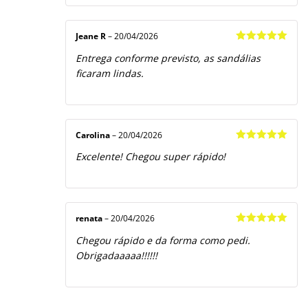
Jeane R
–
20/04/2026
Avaliação
5
Entrega conforme previsto, as sandálias
de 5
ficaram lindas.
Carolina
–
20/04/2026
Avaliação
5
Excelente! Chegou super rápido!
de 5
renata
–
20/04/2026
Avaliação
5
Chegou rápido e da forma como pedi.
de 5
Obrigadaaaaa!!!!!!