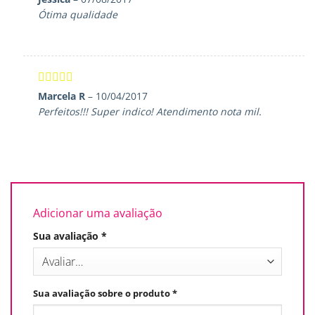
de 5
Ótima qualidade
Avaliação
5
Marcela R
–
10/04/2017
de 5
Perfeitos!!! Super indico! Atendimento nota mil.
Adicionar uma avaliação
Sua avaliação
*
Sua avaliação sobre o produto
*