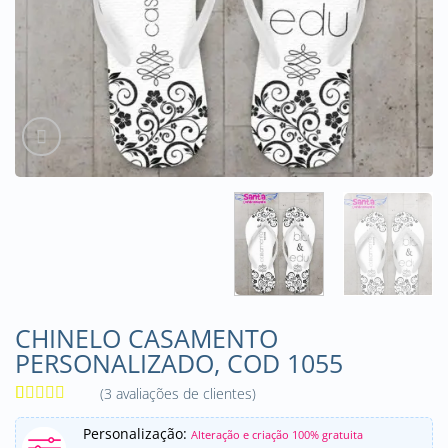
CHINELO CASAMENTO
PERSONALIZADO, COD 1055
(
3
avaliações de clientes)
Avaliado
3
como
4.67
Personalização:
Alteração e criação 100% gratuita