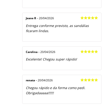
Jeane R
–
20/04/2026
Avaliação
5
Entrega conforme previsto, as sandálias
de 5
ficaram lindas.
Carolina
–
20/04/2026
Avaliação
5
Excelente! Chegou super rápido!
de 5
renata
–
20/04/2026
Avaliação
5
Chegou rápido e da forma como pedi.
de 5
Obrigadaaaaa!!!!!!