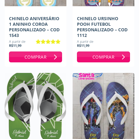
CHINELO ANIVERSÁRIO
CHINELO URSINHO
1 ANINHO COROA
POOH FUTEBOL
PERSONALIZADO – COD
PERSONALIZADO – COD
1543
1112
A partir de
A partir de
R$
11,99
R$
11,99
Avaliação
5
de 5
COMPRAR
COMPRAR