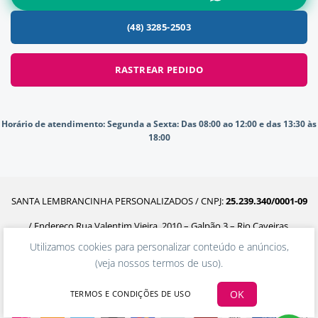
(48) 3285-2503
RASTREAR PEDIDO
Horário de atendimento:
Segunda a Sexta: Das 08:00 ao 12:00 e das 13:30 às
18:00
SANTA LEMBRANCINHA PERSONALIZADOS / CNPJ:
25.239.340/0001-09
/ Endereço Rua Valentim Vieira, 2010 – Galpão 3 – Rio Caveiras,
Utilizamos cookies para personalizar conteúdo e anúncios,
Biguaçu – SC, 88160-302
(
veja nossos termos de uso
).
OK
TERMOS E CONDIÇÕES DE USO