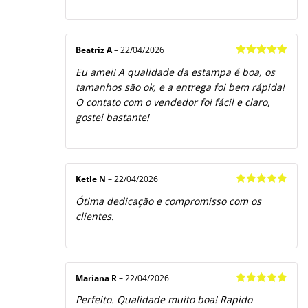
Beatriz A
–
22/04/2026
Avaliação
5
Eu amei! A qualidade da estampa é boa, os
de 5
tamanhos são ok, e a entrega foi bem rápida!
O contato com o vendedor foi fácil e claro,
gostei bastante!
Ketle N
–
22/04/2026
Avaliação
5
Ótima dedicação e compromisso com os
de 5
clientes.
Mariana R
–
22/04/2026
Avaliação
5
Perfeito. Qualidade muito boa! Rapido
de 5