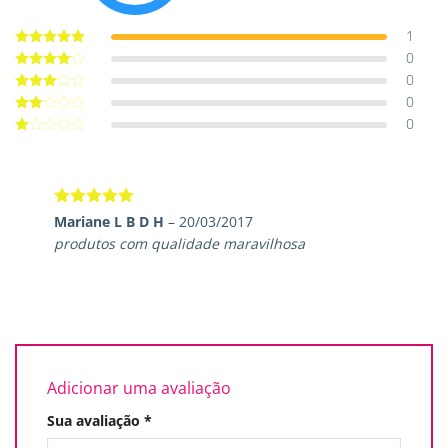
1
0
Avaliação
5
de 5
0
Avaliação
4
de 5
0
Avaliação
3
de 5
0
Avaliação
2
de
Avaliação
5
1
de
5
Avaliação
5
Mariane L B D H
–
20/03/2017
de 5
produtos com qualidade maravilhosa
Adicionar uma avaliação
Sua avaliação
*