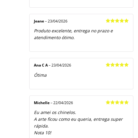
Jeane
–
23/04/2026
Avaliação
5
Produto excelente, entrega no prazo e
de 5
atendimento ótimo.
Ana C A
–
23/04/2026
Avaliação
5
Ótima
de 5
Michelle
–
22/04/2026
Avaliação
5
Eu amei os chinelos.
de 5
A arte ficou como eu queria, entrega super
rápida.
Nota 10!