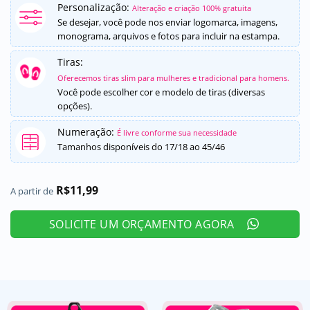
Personalização:
como
5
de
Alteração e criação 100% gratuita
5, com
Se desejar, você pode nos enviar logomarca, imagens,
baseado em
monograma, arquivos e fotos para incluir na estampa.
avaliação
de cliente
Tiras:
Oferecemos tiras slim para mulheres e tradicional para homens.
Você pode escolher cor e modelo de tiras (diversas
opções).
Numeração:
É livre conforme sua necessidade
Tamanhos disponíveis do 17/18 ao 45/46
R$
11,99
A partir de
SOLICITE UM ORÇAMENTO AGORA