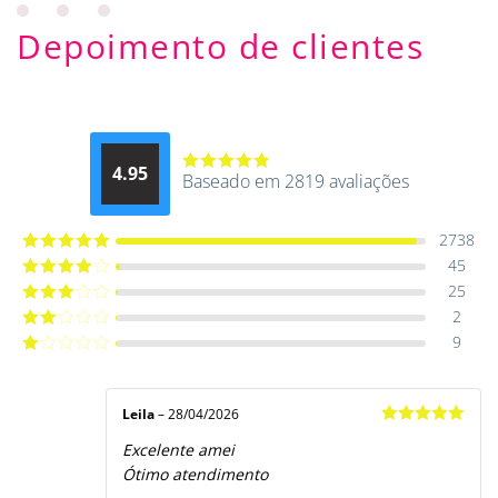
Depoimento de clientes
4.95
Baseado em 2819 avaliações
Avaliação
4.9514012061015
de 5
2738
45
Avaliação
5
de 5
25
Avaliação
4
de 5
2
Avaliação
3
de 5
9
Avaliação
2
de
Avaliação
5
1
de
5
Leila
–
28/04/2026
Avaliação
5
Excelente amei
de 5
Ótimo atendimento