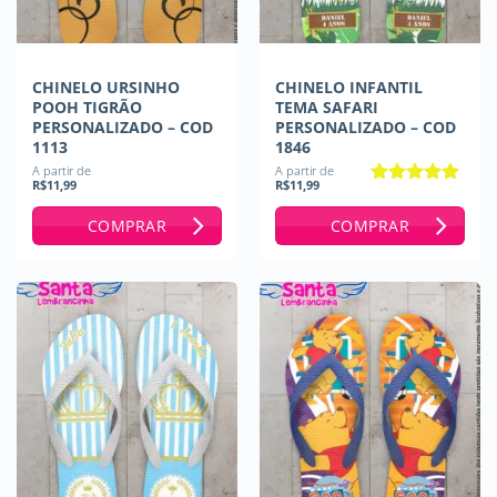
CHINELO URSINHO
CHINELO INFANTIL
POOH TIGRÃO
TEMA SAFARI
PERSONALIZADO – COD
PERSONALIZADO – COD
1113
1846
A partir de
A partir de
R$
11,99
R$
11,99
Avaliação
5
de 5
COMPRAR
COMPRAR