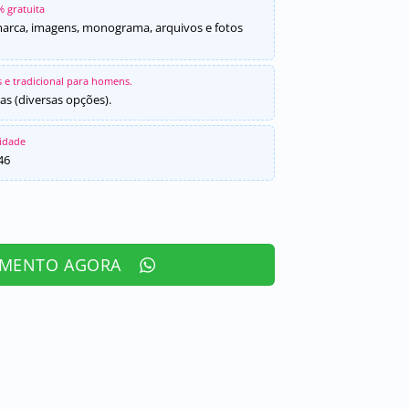
% gratuita
marca, imagens, monograma, arquivos e fotos
 e tradicional para homens.
as (diversas opções).
sidade
46
AMENTO AGORA