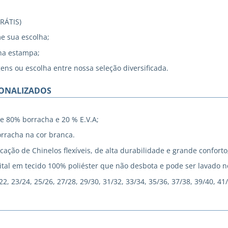
GRÁTIS)
me sua escolha;
na estampa;
gens ou escolha entre nossa seleção diversificada.
SONALIZADOS
e 80% borracha e 20 % E.V.A;
rracha na cor branca.
cação de Chinelos flexíveis, de alta durabilidade e grande conforto
tal em tecido 100% poliéster que não desbota e pode ser lavado 
, 23/24, 25/26, 27/28, 29/30, 31/32, 33/34, 35/36, 37/38, 39/40, 41