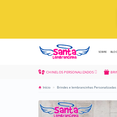
Skip
to
content
SOBRE
BLO
CHINELOS PERSONALIZADOS
BRI
»
Início
Brindes e lembrancinhas Personalizadas