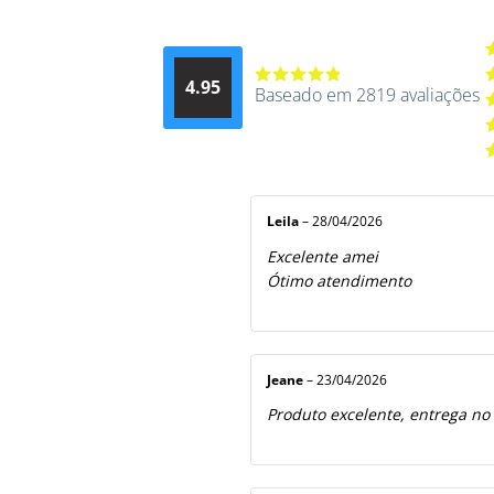
A
4.95
d
Baseado em 2819 avaliações
Avaliação
A
4.9514012061015
4
A
de 5
3
A
2
A
5
1
d
5
Leila
–
28/04/2026
Excelente amei
Ótimo atendimento
Jeane
–
23/04/2026
Produto excelente, entrega no