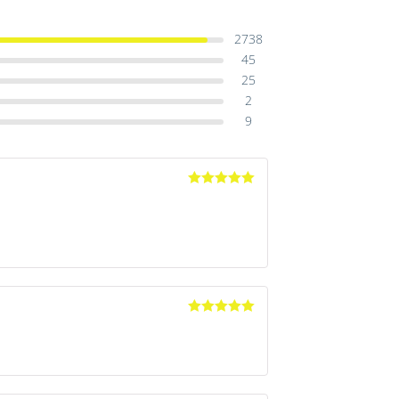
2738
45
25
2
9
Avaliação
5
de 5
Avaliação
5
de 5