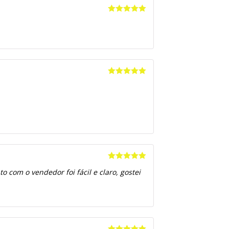
Avaliação
5
de 5
Avaliação
5
de 5
Avaliação
5
 com o vendedor foi fácil e claro, gostei
de 5