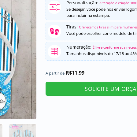
Personalização:
Alteração e criação 100
Se desejar, você pode nos enviar logo
para incluir na estampa.
Tiras:
Oferecemos tiras slim para mulheres
Você pode escolher cor e modelo de tir
Numeração:
É livre conforme sua neces
Tamanhos disponíveis do 17/18 ao 45/
R$
11,99
A partir de
SOLICITE UM ORÇ