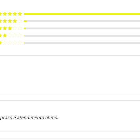
valiação
5
e 5
valiação
de 5
valiação
de 5
valiação
de
valiação
e
 prazo e atendimento ótimo.