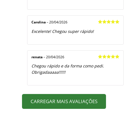
Carolina
–
20/04/2026
Avaliação
5
Excelente! Chegou super rápido!
de 5
renata
–
20/04/2026
Avaliação
5
Chegou rápido e da forma como pedi.
de 5
Obrigadaaaaa!!!!!!
CARREGAR MAIS AVALIAÇÕES