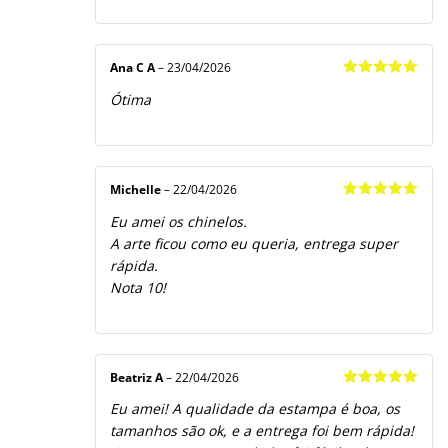
Ana C A
–
23/04/2026
Avaliação
5
Ótima
de 5
Michelle
–
22/04/2026
Avaliação
5
Eu amei os chinelos.
de 5
A arte ficou como eu queria, entrega super
rápida.
Nota 10!
Beatriz A
–
22/04/2026
Avaliação
5
Eu amei! A qualidade da estampa é boa, os
de 5
tamanhos são ok, e a entrega foi bem rápida!