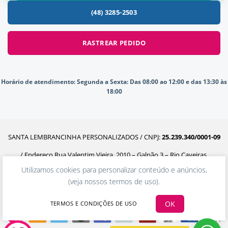
(48) 3285-2503
RASTREAR PEDIDO
Horário de atendimento:
Segunda a Sexta: Das 08:00 ao 12:00 e das 13:30 às
18:00
SANTA LEMBRANCINHA PERSONALIZADOS / CNPJ:
25.239.340/0001-09
/ Endereço Rua Valentim Vieira, 2010 – Galpão 3 – Rio Caveiras,
Utilizamos cookies para personalizar conteúdo e anúncios,
Biguaçu – SC, 88160-302
(
veja nossos termos de uso
).
OK
TERMOS E CONDIÇÕES DE USO