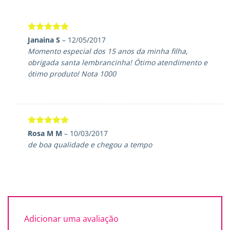
Avaliação
5
1
de
5
Avaliação
5
Janaina S
–
12/05/2017
de 5
Momento especial dos 15 anos da minha filha,
obrigada santa lembrancinha! Ótimo atendimento e
ótimo produto! Nota 1000
Avaliação
5
Rosa M M
–
10/03/2017
de 5
de boa qualidade e chegou a tempo
Adicionar uma avaliação