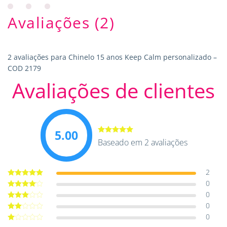
Avaliações (2)
2 avaliações para
Chinelo 15 anos Keep Calm personalizado –
COD 2179
Avaliações de clientes
5.00
Avaliação
Baseado em 2 avaliações
5.00
de 5
2
0
Avaliação
5
de 5
0
Avaliação
4
de 5
0
Avaliação
3
de 5
0
Avaliação
2
de