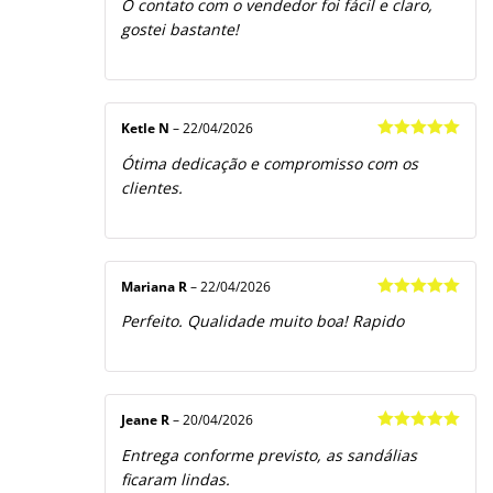
O contato com o vendedor foi fácil e claro,
gostei bastante!
Ketle N
–
22/04/2026
Avaliação
5
Ótima dedicação e compromisso com os
de 5
clientes.
Mariana R
–
22/04/2026
Avaliação
5
Perfeito. Qualidade muito boa! Rapido
de 5
Jeane R
–
20/04/2026
Avaliação
5
Entrega conforme previsto, as sandálias
de 5
ficaram lindas.