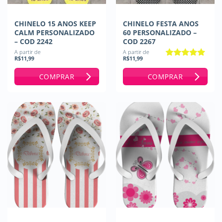
CHINELO 15 ANOS KEEP
CHINELO FESTA ANOS
CALM PERSONALIZADO
60 PERSONALIZADO –
– COD 2242
COD 2267
A partir de
A partir de
R$
11,99
R$
11,99
Avaliação
5
de 5
COMPRAR
COMPRAR