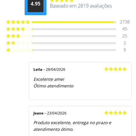
4.95
Baseado em 2819 avaliações
Avaliação
4.9514012061015
de 5
2738
45
Avaliação
5
de 5
25
Avaliação
4
de 5
2
Avaliação
3
de 5
9
Avaliação
2
de
Avaliação
5
1
de
5
Leila
–
28/04/2026
Avaliação
5
Excelente amei
de 5
Ótimo atendimento
Jeane
–
23/04/2026
Avaliação
5
Produto excelente, entrega no prazo e
de 5
atendimento ótimo.