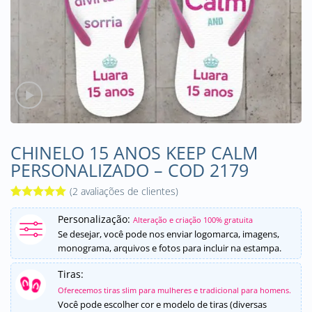
CHINELO 15 ANOS KEEP CALM
PERSONALIZADO – COD 2179
(
2
avaliações de clientes)
Avaliado
2
Personalização:
como
5
de
Alteração e criação 100% gratuita
5, com
Se desejar, você pode nos enviar logomarca, imagens,
baseado em
monograma, arquivos e fotos para incluir na estampa.
avaliações
de clientes
Tiras:
Oferecemos tiras slim para mulheres e tradicional para homens.
Você pode escolher cor e modelo de tiras (diversas