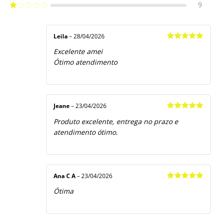
9
Avaliação
2
de
Avaliação
5
1
de
5
Leila
–
28/04/2026
Avaliação
5
Excelente amei
de 5
Ótimo atendimento
Jeane
–
23/04/2026
Avaliação
5
Produto excelente, entrega no prazo e
de 5
atendimento ótimo.
Ana C A
–
23/04/2026
Avaliação
5
Ótima
de 5