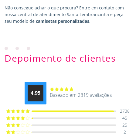
Não consegue achar o que procura?
Entre em contato
com
nossa central de atendimento Santa Lembrancinha e peça
seu modelo de
camisetas personalizadas
.
Depoimento de clientes
4.95
Baseado em 2819 avaliações
Avaliação
4.9514012061015
de 5
2738
45
Avaliação
5
de 5
25
Avaliação
4
de 5
2
Avaliação
3
de 5