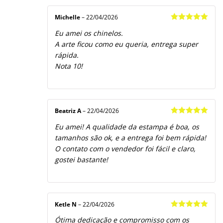
Michelle
–
22/04/2026
Avaliação
5
Eu amei os chinelos.
de 5
A arte ficou como eu queria, entrega super
rápida.
Nota 10!
Beatriz A
–
22/04/2026
Avaliação
5
Eu amei! A qualidade da estampa é boa, os
de 5
tamanhos são ok, e a entrega foi bem rápida!
O contato com o vendedor foi fácil e claro,
gostei bastante!
Ketle N
–
22/04/2026
Avaliação
5
Ótima dedicação e compromisso com os
de 5