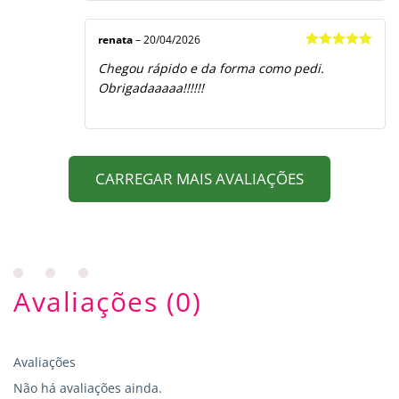
renata
–
20/04/2026
Avaliação
5
Chegou rápido e da forma como pedi.
de 5
Obrigadaaaaa!!!!!!
CARREGAR MAIS AVALIAÇÕES
Avaliações (0)
Avaliações
Não há avaliações ainda.