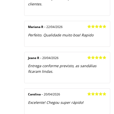
clientes.
Mariana R
–
22/04/2026
Avaliação
5
Perfeito. Qualidade muito boa! Rapido
de 5
Jeane R
–
20/04/2026
Avaliação
5
Entrega conforme previsto, as sandálias
de 5
ficaram lindas.
Carolina
–
20/04/2026
Avaliação
5
Excelente! Chegou super rápido!
de 5