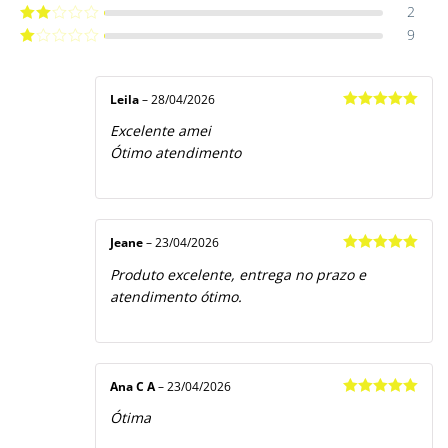
4
de 5
2
Avaliação
3
de 5
9
Avaliação
2
de
Avaliação
5
1
de
5
Leila
–
28/04/2026
Avaliação
5
Excelente amei
de 5
Ótimo atendimento
Jeane
–
23/04/2026
Avaliação
5
Produto excelente, entrega no prazo e
de 5
atendimento ótimo.
Ana C A
–
23/04/2026
Avaliação
5
Ótima
de 5