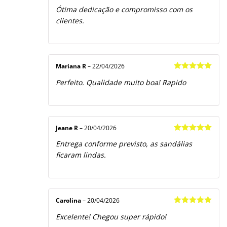
Avaliação
5
Ótima dedicação e compromisso com os
de 5
clientes.
Mariana R
–
22/04/2026
Avaliação
5
Perfeito. Qualidade muito boa! Rapido
de 5
Jeane R
–
20/04/2026
Avaliação
5
Entrega conforme previsto, as sandálias
de 5
ficaram lindas.
Carolina
–
20/04/2026
Avaliação
5
Excelente! Chegou super rápido!
de 5