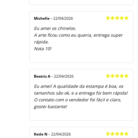
Michelle
–
22/04/2026
Avaliação
5
Eu amei os chinelos.
de 5
A arte ficou como eu queria, entrega super
rápida.
Nota 10!
Beatriz A
–
22/04/2026
Avaliação
5
Eu amei! A qualidade da estampa é boa, os
de 5
tamanhos são ok, e a entrega foi bem rápida!
O contato com o vendedor foi fácil e claro,
gostei bastante!
Ketle N
–
22/04/2026