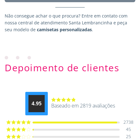
Não consegue achar o que procura?
Entre em contato
com
nossa central de atendimento Santa Lembrancinha e peça
seu modelo de
camisetas personalizadas
.
Depoimento de clientes
4.95
Baseado em 2819 avaliações
Avaliação
4.9514012061015
de 5
2738
45
Avaliação
5
de 5
25
Avaliação