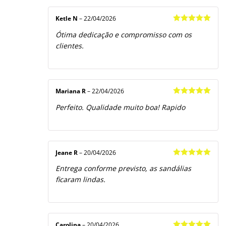
Ketle N
–
22/04/2026
Avaliação
5
Ótima dedicação e compromisso com os
de 5
clientes.
Mariana R
–
22/04/2026
Avaliação
5
Perfeito. Qualidade muito boa! Rapido
de 5
Jeane R
–
20/04/2026
Avaliação
5
Entrega conforme previsto, as sandálias
de 5
ficaram lindas.
Carolina
–
20/04/2026