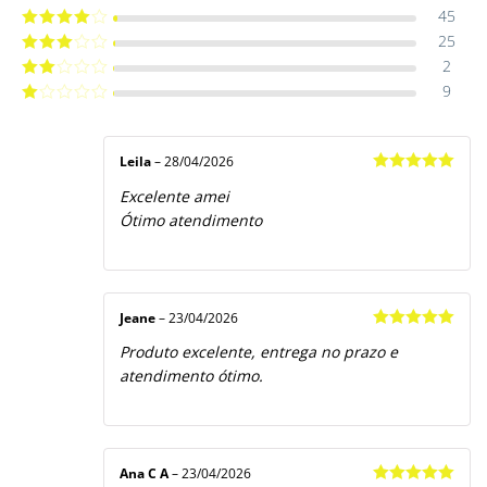
45
Avaliação
5
de 5
25
Avaliação
4
de 5
2
Avaliação
3
de 5
9
Avaliação
2
de
Avaliação
5
1
de
5
Leila
–
28/04/2026
Avaliação
5
Excelente amei
de 5
Ótimo atendimento
Jeane
–
23/04/2026
Avaliação
5
Produto excelente, entrega no prazo e
de 5
atendimento ótimo.
Ana C A
–
23/04/2026