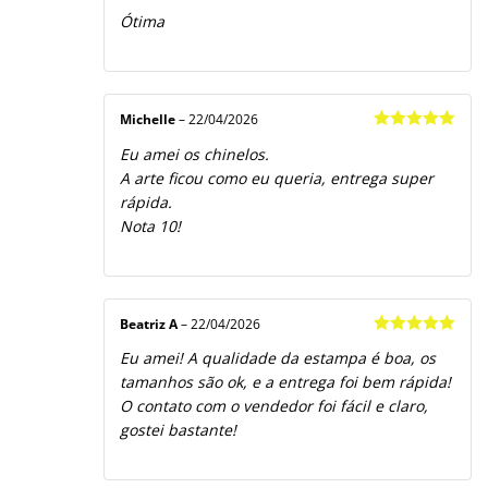
Avaliação
5
Ótima
de 5
Michelle
–
22/04/2026
Avaliação
5
Eu amei os chinelos.
de 5
A arte ficou como eu queria, entrega super
rápida.
Nota 10!
Beatriz A
–
22/04/2026
Avaliação
5
Eu amei! A qualidade da estampa é boa, os
de 5
tamanhos são ok, e a entrega foi bem rápida!
O contato com o vendedor foi fácil e claro,
gostei bastante!