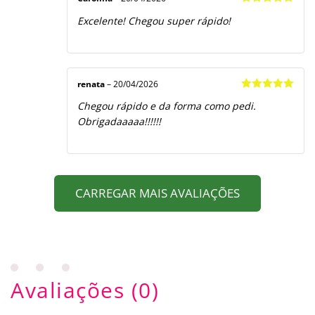
Avaliação
5
Excelente! Chegou super rápido!
de 5
renata
–
20/04/2026
Avaliação
5
Chegou rápido e da forma como pedi.
de 5
Obrigadaaaaa!!!!!!
CARREGAR MAIS AVALIAÇÕES
Avaliações (0)