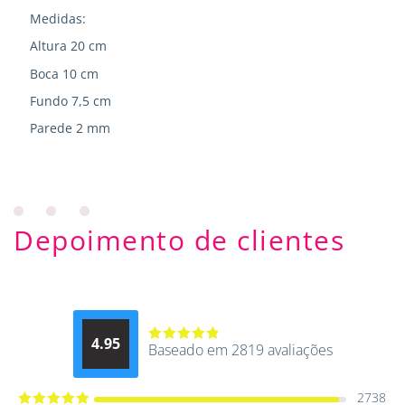
Medidas:
Altura 20 cm
Boca 10 cm
Fundo 7,5 cm
Parede 2 mm
Depoimento de clientes
4.95
Baseado em 2819 avaliações
Avaliação
4.9514012061015
de 5
2738