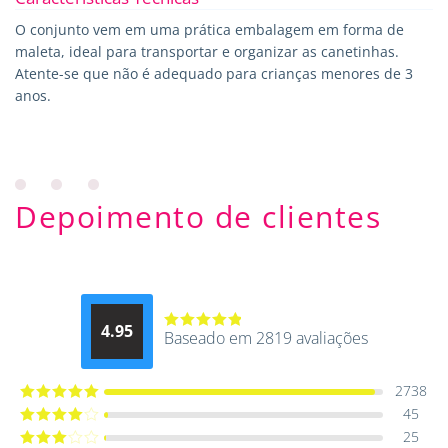
O conjunto vem em uma prática embalagem em forma de
maleta, ideal para transportar e organizar as canetinhas.
Atente-se que não é adequado para crianças menores de 3
anos.
Depoimento de clientes
4.95
Baseado em 2819 avaliações
Avaliação
4.9514012061015
de 5
2738
45
Avaliação
5
de 5
25
Avaliação