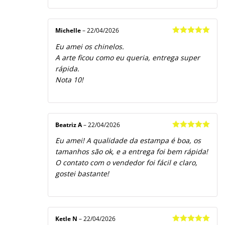
Michelle
–
22/04/2026
Avaliação
5
Eu amei os chinelos.
de 5
A arte ficou como eu queria, entrega super
rápida.
Nota 10!
Beatriz A
–
22/04/2026
Avaliação
5
Eu amei! A qualidade da estampa é boa, os
de 5
tamanhos são ok, e a entrega foi bem rápida!
O contato com o vendedor foi fácil e claro,
gostei bastante!
Ketle N
–
22/04/2026