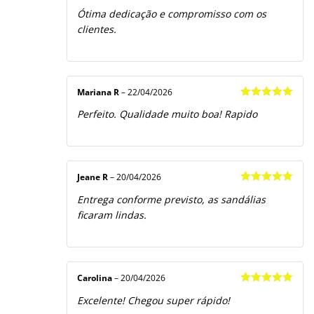
Avaliação
5
Ótima dedicação e compromisso com os
de 5
clientes.
Mariana R
–
22/04/2026
Avaliação
5
Perfeito. Qualidade muito boa! Rapido
de 5
Jeane R
–
20/04/2026
Avaliação
5
Entrega conforme previsto, as sandálias
de 5
ficaram lindas.
Carolina
–
20/04/2026
Avaliação
5
Excelente! Chegou super rápido!
de 5