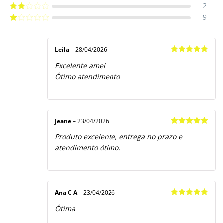
4
de 5
2
Avaliação
3
de 5
9
Avaliação
2
de
Avaliação
5
1
de
5
Leila
–
28/04/2026
Avaliação
5
Excelente amei
de 5
Ótimo atendimento
Jeane
–
23/04/2026
Avaliação
5
Produto excelente, entrega no prazo e
de 5
atendimento ótimo.
Ana C A
–
23/04/2026
Avaliação
5
Ótima
de 5