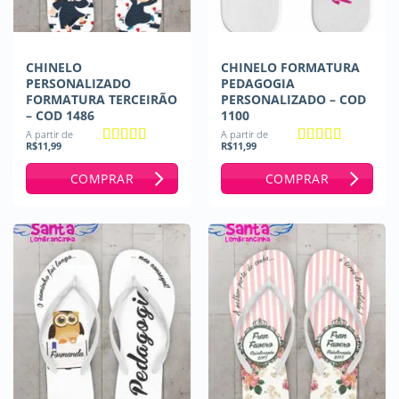
CHINELO
CHINELO FORMATURA
PERSONALIZADO
PEDAGOGIA
FORMATURA TERCEIRÃO
PERSONALIZADO – COD
– COD 1486
1100
A partir de
A partir de
R$
11,99
R$
11,99
Avaliação
5
Avaliação
5
de 5
de 5
COMPRAR
COMPRAR