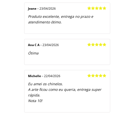
Jeane
–
23/04/2026
Avaliação
5
Produto excelente, entrega no prazo e
de 5
atendimento ótimo.
Ana C A
–
23/04/2026
Avaliação
5
Ótima
de 5
Michelle
–
22/04/2026
Avaliação
5
Eu amei os chinelos.
de 5
A arte ficou como eu queria, entrega super
rápida.
Nota 10!