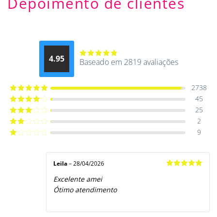
Depoimento de clientes
4.95
Baseado em 2819 avaliações
Avaliação
4.9514012061015
de 5
2738
45
Avaliação
5
de 5
25
Avaliação
4
de 5
2
Avaliação
3
de 5
9
Avaliação
2
de
Avaliação
5
1
de
5
Leila
–
28/04/2026
Avaliação
5
Excelente amei
de 5
Ótimo atendimento