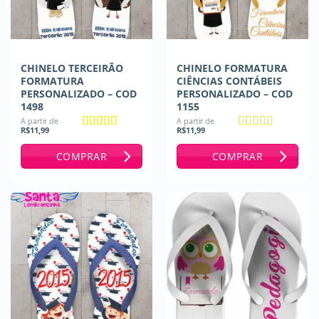
CHINELO TERCEIRÃO
CHINELO FORMATURA
FORMATURA
CIÊNCIAS CONTÁBEIS
PERSONALIZADO – COD
PERSONALIZADO – COD
1498
1155
A partir de
A partir de
R$
11,99
R$
11,99
Avaliação
5
Avaliação
5
de 5
de 5
COMPRAR
COMPRAR