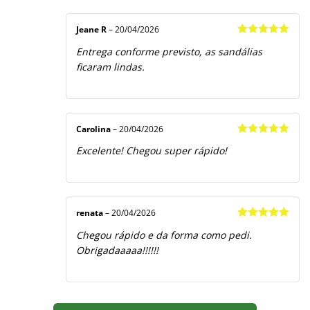
Jeane R
–
20/04/2026
Avaliação
5
Entrega conforme previsto, as sandálias
de 5
ficaram lindas.
Carolina
–
20/04/2026
Avaliação
5
Excelente! Chegou super rápido!
de 5
renata
–
20/04/2026
Avaliação
5
Chegou rápido e da forma como pedi.
de 5
Obrigadaaaaa!!!!!!