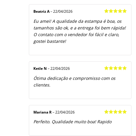
Beatriz A
–
22/04/2026
Avaliação
5
Eu amei! A qualidade da estampa é boa, os
de 5
tamanhos são ok, e a entrega foi bem rápida!
O contato com o vendedor foi fácil e claro,
gostei bastante!
Ketle N
–
22/04/2026
Avaliação
5
Ótima dedicação e compromisso com os
de 5
clientes.
Mariana R
–
22/04/2026
Avaliação
5
Perfeito. Qualidade muito boa! Rapido
de 5