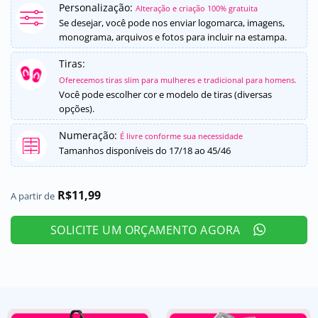
Personalização:
como
5
de
Alteração e criação 100% gratuita
5, com
Se desejar, você pode nos enviar logomarca, imagens,
baseado em
monograma, arquivos e fotos para incluir na estampa.
avaliação
de cliente
Tiras:
Oferecemos tiras slim para mulheres e tradicional para homens.
Você pode escolher cor e modelo de tiras (diversas
opções).
Numeração:
É livre conforme sua necessidade
Tamanhos disponíveis do 17/18 ao 45/46
R$
11,99
A partir de
SOLICITE UM ORÇAMENTO AGORA