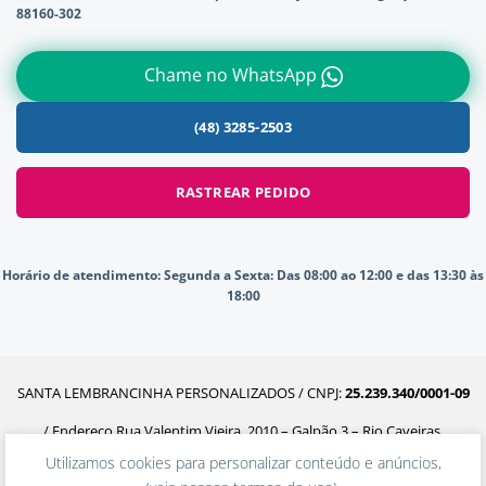
88160-302
Chame no WhatsApp
(48) 3285-2503
RASTREAR PEDIDO
Horário de atendimento:
Segunda a Sexta: Das 08:00 ao 12:00 e das 13:30 às
18:00
SANTA LEMBRANCINHA PERSONALIZADOS / CNPJ:
25.239.340/0001-09
/ Endereço Rua Valentim Vieira, 2010 – Galpão 3 – Rio Caveiras,
Utilizamos cookies para personalizar conteúdo e anúncios,
Biguaçu – SC, 88160-302