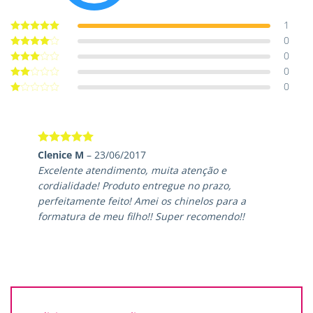
1
0
Avaliação
5
de 5
0
Avaliação
4
de 5
0
Avaliação
3
de 5
0
Avaliação
2
de
Avaliação
5
1
de
5
Avaliação
5
Clenice M
–
23/06/2017
de 5
Excelente atendimento, muita atenção e
cordialidade! Produto entregue no prazo,
perfeitamente feito! Amei os chinelos para a
formatura de meu filho!! Super recomendo!!