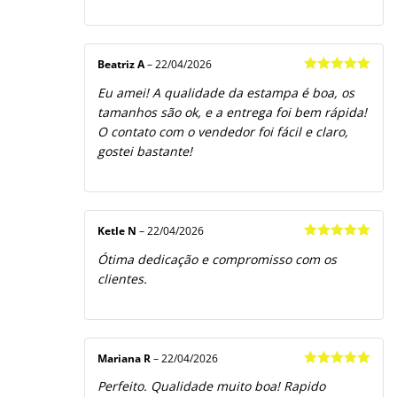
Beatriz A
–
22/04/2026
Avaliação
5
Eu amei! A qualidade da estampa é boa, os
de 5
tamanhos são ok, e a entrega foi bem rápida!
O contato com o vendedor foi fácil e claro,
gostei bastante!
Ketle N
–
22/04/2026
Avaliação
5
Ótima dedicação e compromisso com os
de 5
clientes.
Mariana R
–
22/04/2026
Avaliação
5
Perfeito. Qualidade muito boa! Rapido
de 5