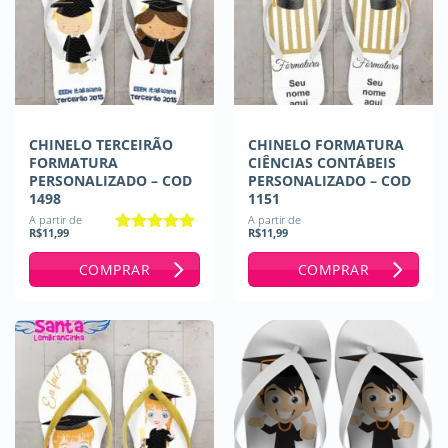
CHINELO TERCEIRÃO
CHINELO FORMATURA
FORMATURA
CIÊNCIAS CONTÁBEIS
PERSONALIZADO – COD
PERSONALIZADO – COD
1498
1151
A partir de
A partir de
R$
11,99
R$
11,99
Avaliação
5
de 5
COMPRAR
COMPRAR