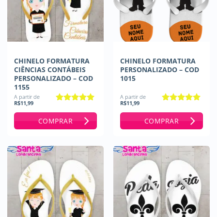
CHINELO FORMATURA
CHINELO FORMATURA
CIÊNCIAS CONTÁBEIS
PERSONALIZADO – COD
PERSONALIZADO – COD
1015
1155
A partir de
A partir de
R$
11,99
R$
11,99
Avaliação
5
Avaliação
5
de 5
de 5
COMPRAR
COMPRAR