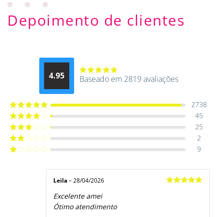
Depoimento de clientes
4.95
Baseado em 2819 avaliações
Avaliação
4.9514012061015
de 5
2738
45
Avaliação
5
de 5
25
Avaliação
4
de 5
2
Avaliação
3
de 5
9
Avaliação
2
de
Avaliação
5
1
de
5
Leila
–
28/04/2026
Avaliação
5
Excelente amei
de 5
Ótimo atendimento