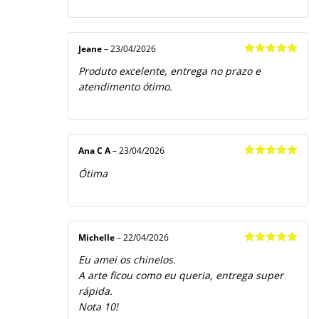
Jeane
–
23/04/2026
Avaliação
5
Produto excelente, entrega no prazo e
de 5
atendimento ótimo.
Ana C A
–
23/04/2026
Avaliação
5
Ótima
de 5
Michelle
–
22/04/2026
Avaliação
5
Eu amei os chinelos.
de 5
A arte ficou como eu queria, entrega super
rápida.
Nota 10!