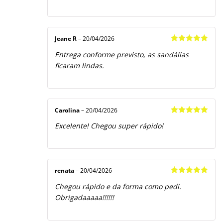
Jeane R
–
20/04/2026
Avaliação
5
Entrega conforme previsto, as sandálias
de 5
ficaram lindas.
Carolina
–
20/04/2026
Avaliação
5
Excelente! Chegou super rápido!
de 5
renata
–
20/04/2026
Avaliação
5
Chegou rápido e da forma como pedi.
de 5
Obrigadaaaaa!!!!!!