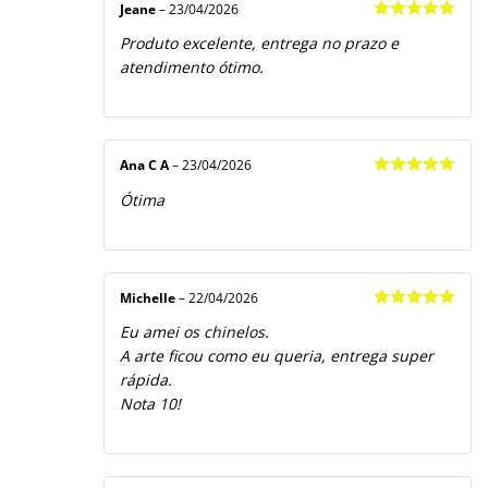
Jeane
–
23/04/2026
Avaliação
5
Produto excelente, entrega no prazo e
de 5
atendimento ótimo.
Ana C A
–
23/04/2026
Avaliação
5
Ótima
de 5
Michelle
–
22/04/2026
Avaliação
5
Eu amei os chinelos.
de 5
A arte ficou como eu queria, entrega super
rápida.
Nota 10!