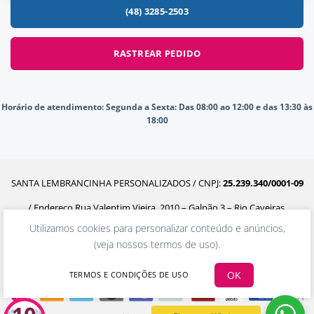
(48) 3285-2503
RASTREAR PEDIDO
Horário de atendimento:
Segunda a Sexta: Das 08:00 ao 12:00 e das 13:30 às
18:00
SANTA LEMBRANCINHA PERSONALIZADOS / CNPJ:
25.239.340/0001-09
/ Endereço Rua Valentim Vieira, 2010 – Galpão 3 – Rio Caveiras,
Utilizamos cookies para personalizar conteúdo e anúncios,
Biguaçu – SC, 88160-302
(
veja nossos termos de uso
).
OK
TERMOS E CONDIÇÕES DE USO