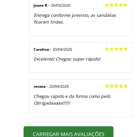
Jeane R
–
20/04/2026
Avaliação
5
Entrega conforme previsto, as sandálias
de 5
ficaram lindas.
Carolina
–
20/04/2026
Avaliação
5
Excelente! Chegou super rápido!
de 5
renata
–
20/04/2026
Avaliação
5
Chegou rápido e da forma como pedi.
de 5
Obrigadaaaaa!!!!!!
CARREGAR MAIS AVALIAÇÕES