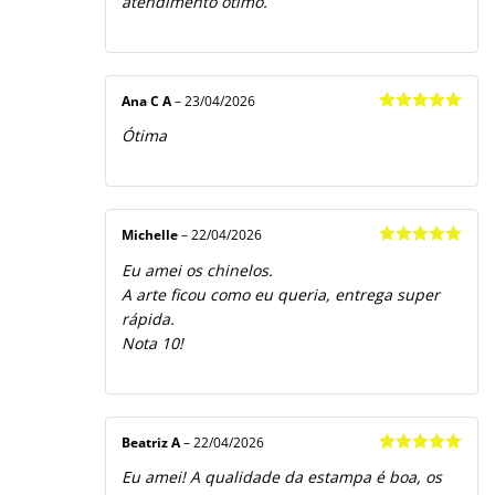
atendimento ótimo.
Ana C A
–
23/04/2026
Avaliação
5
Ótima
de 5
Michelle
–
22/04/2026
Avaliação
5
Eu amei os chinelos.
de 5
A arte ficou como eu queria, entrega super
rápida.
Nota 10!
Beatriz A
–
22/04/2026
Avaliação
5
Eu amei! A qualidade da estampa é boa, os
de 5