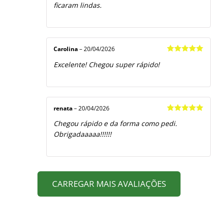
ficaram lindas.
Carolina
–
20/04/2026
Avaliação
5
Excelente! Chegou super rápido!
de 5
renata
–
20/04/2026
Avaliação
5
Chegou rápido e da forma como pedi.
de 5
Obrigadaaaaa!!!!!!
CARREGAR MAIS AVALIAÇÕES