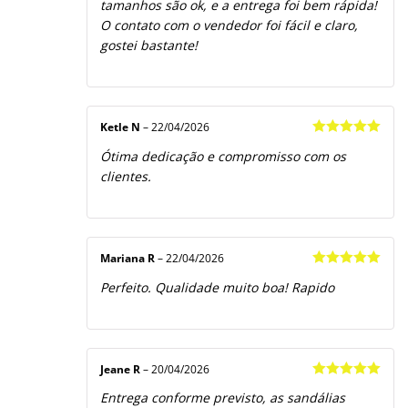
tamanhos são ok, e a entrega foi bem rápida!
O contato com o vendedor foi fácil e claro,
gostei bastante!
Ketle N
–
22/04/2026
Avaliação
5
Ótima dedicação e compromisso com os
de 5
clientes.
Mariana R
–
22/04/2026
Avaliação
5
Perfeito. Qualidade muito boa! Rapido
de 5
Jeane R
–
20/04/2026
Avaliação
5
Entrega conforme previsto, as sandálias
de 5