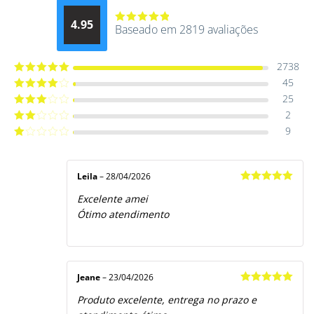
4.95
Baseado em 2819 avaliações
Avaliação
4.9514012061015
de 5
2738
45
Avaliação
5
de 5
25
Avaliação
4
de 5
2
Avaliação
3
de 5
9
Avaliação
2
de
Avaliação
5
1
de
5
Leila
–
28/04/2026
Avaliação
5
Excelente amei
de 5
Ótimo atendimento
Jeane
–
23/04/2026
Avaliação
5
Produto excelente, entrega no prazo e
de 5