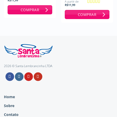
R$
11,99
A partir de
Avaliação
5
R$
11,99
de 5
Avaliação
5
COMPRAR
de 5
COMPRAR
2026 © Santa Lembrancinha LTDA
Home
Sobre
Contato