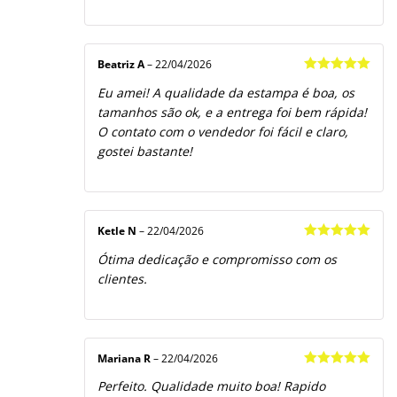
Beatriz A
–
22/04/2026
Avaliação
5
Eu amei! A qualidade da estampa é boa, os
de 5
tamanhos são ok, e a entrega foi bem rápida!
O contato com o vendedor foi fácil e claro,
gostei bastante!
Ketle N
–
22/04/2026
Avaliação
5
Ótima dedicação e compromisso com os
de 5
clientes.
Mariana R
–
22/04/2026
Avaliação
5
Perfeito. Qualidade muito boa! Rapido
de 5