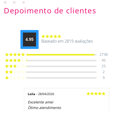
Depoimento de clientes
4.95
Baseado em 2819 avaliações
Avaliação
4.9514012061015
de 5
2738
45
Avaliação
5
de 5
25
Avaliação
4
de 5
2
Avaliação
3
de 5
9
Avaliação
2
de
Avaliação
5
1
de
5
Leila
–
28/04/2026
Avaliação
5
Excelente amei
de 5
Ótimo atendimento