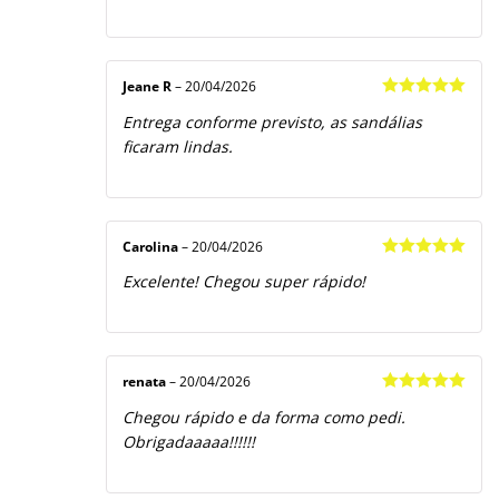
Jeane R
–
20/04/2026
Avaliação
5
Entrega conforme previsto, as sandálias
de 5
ficaram lindas.
Carolina
–
20/04/2026
Avaliação
5
Excelente! Chegou super rápido!
de 5
renata
–
20/04/2026
Avaliação
5
Chegou rápido e da forma como pedi.
de 5
Obrigadaaaaa!!!!!!