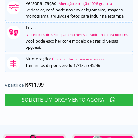
como
5
de
Personalização:
Alteração e criação 100% gratuita
5, com
Se desejar, você pode nos enviar logomarca, imagens,
baseado em
monograma, arquivos e fotos para incluir na estampa.
avaliações
de clientes
Tiras:
Oferecemos tiras slim para mulheres e tradicional para homens.
Você pode escolher cor e modelo de tiras (diversas
opções).
Numeração:
É livre conforme sua necessidade
Tamanhos disponíveis do 17/18 ao 45/46
R$
11,99
A partir de
SOLICITE UM ORÇAMENTO AGORA