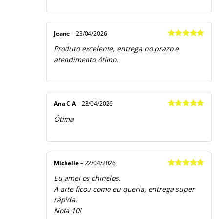
Jeane
–
23/04/2026
Avaliação
5
Produto excelente, entrega no prazo e
de 5
atendimento ótimo.
Ana C A
–
23/04/2026
Avaliação
5
Ótima
de 5
Michelle
–
22/04/2026
Avaliação
5
Eu amei os chinelos.
de 5
A arte ficou como eu queria, entrega super
rápida.
Nota 10!