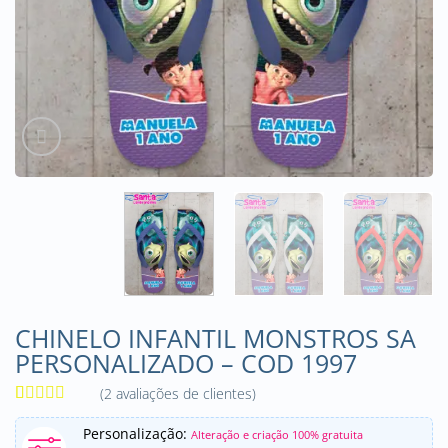
CHINELO INFANTIL MONSTROS SA
PERSONALIZADO – COD 1997
(
2
avaliações de clientes)
Avaliado
2
como
5
de
Personalização:
Alteração e criação 100% gratuita