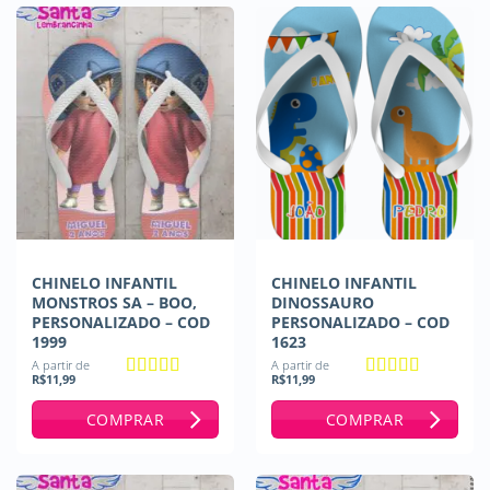
CHINELO INFANTIL
CHINELO INFANTIL
MONSTROS SA – BOO,
DINOSSAURO
PERSONALIZADO – COD
PERSONALIZADO – COD
1999
1623
A partir de
A partir de
R$
11,99
R$
11,99
Avaliação
5
Avaliação
5
de 5
de 5
COMPRAR
COMPRAR