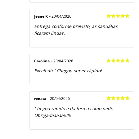
Jeane R
–
20/04/2026
Avaliação
5
Entrega conforme previsto, as sandálias
de 5
ficaram lindas.
Carolina
–
20/04/2026
Avaliação
5
Excelente! Chegou super rápido!
de 5
renata
–
20/04/2026
Avaliação
5
Chegou rápido e da forma como pedi.
de 5
Obrigadaaaaa!!!!!!