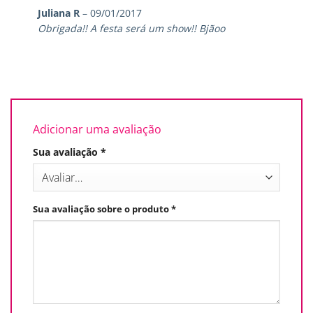
Avaliação
5
Juliana R
–
09/01/2017
de 5
Obrigada!! A festa será um show!! Bjãoo
Adicionar uma avaliação
Sua avaliação
*
Sua avaliação sobre o produto
*