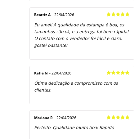
Beatriz A
–
22/04/2026
Avaliação
5
Eu amei! A qualidade da estampa é boa, os
de 5
tamanhos são ok, e a entrega foi bem rápida!
O contato com o vendedor foi fácil e claro,
gostei bastante!
Ketle N
–
22/04/2026
Avaliação
5
Ótima dedicação e compromisso com os
de 5
clientes.
Mariana R
–
22/04/2026
Avaliação
5
Perfeito. Qualidade muito boa! Rapido
de 5