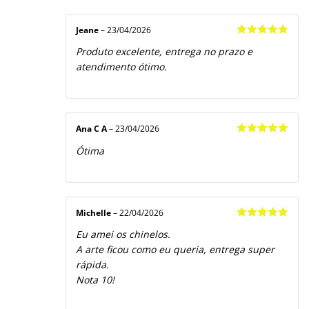
Jeane
–
23/04/2026
Avaliação
5
Produto excelente, entrega no prazo e
de 5
atendimento ótimo.
Ana C A
–
23/04/2026
Avaliação
5
Ótima
de 5
Michelle
–
22/04/2026
Avaliação
5
Eu amei os chinelos.
de 5
A arte ficou como eu queria, entrega super
rápida.
Nota 10!