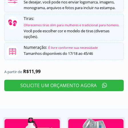
5, com
Se desejar, você pode nos enviar logomarca, imagens,
baseado em
monograma, arquivos e fotos para incluir na estampa.
avaliações
de clientes
Tiras:
Oferecemos tiras slim para mulheres e tradicional para homens.
Você pode escolher cor e modelo de tiras (diversas
opções).
Numeração:
É livre conforme sua necessidade
Tamanhos disponíveis do 17/18 ao 45/46
R$
11,99
A partir de
SOLICITE UM ORÇAMENTO AGORA