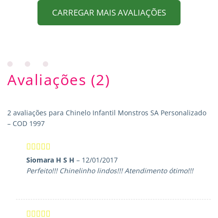
CARREGAR MAIS AVALIAÇÕES
Avaliações (2)
2 avaliações para
Chinelo Infantil Monstros SA Personalizado
– COD 1997
Avaliação
5
Siomara H S H
–
12/01/2017
de 5
Perfeito!!! Chinelinho lindos!!! Atendimento ótimo!!!