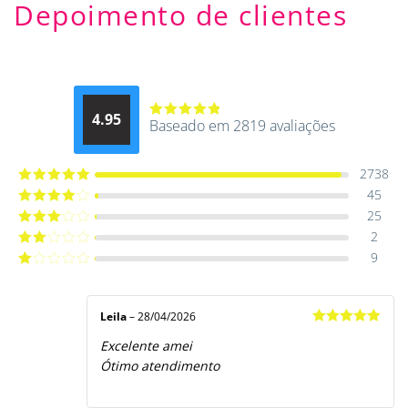
Depoimento de clientes
4.95
Baseado em 2819 avaliações
Avaliação
4.9514012061015
de 5
2738
45
Avaliação
5
de 5
25
Avaliação
4
de 5
2
Avaliação
3
de 5
9
Avaliação
2
de
Avaliação
5
1
de
5
Leila
–
28/04/2026
Avaliação
5
Excelente amei
de 5
Ótimo atendimento