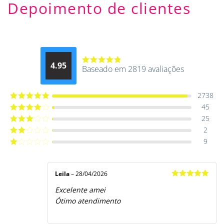
Depoimento de clientes
4.95
Baseado em 2819 avaliações
Avaliação
4.9514012061015
de 5
2738
45
Avaliação
5
de 5
25
Avaliação
4
de 5
2
Avaliação
3
de 5
9
Avaliação
2
de
Avaliação
5
1
de
5
Leila
–
28/04/2026
Avaliação
5
Excelente amei
de 5
Ótimo atendimento