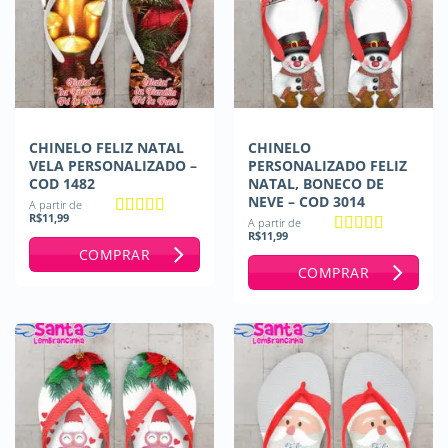
CHINELO FELIZ NATAL
CHINELO
VELA PERSONALIZADO –
PERSONALIZADO FELIZ
COD 1482
NATAL, BONECO DE
NEVE – COD 3014
A partir de
R$
11,99
A partir de
Avaliação
5
R$
11,99
de 5
Avaliação
5
COMPRAR
de 5
COMPRAR