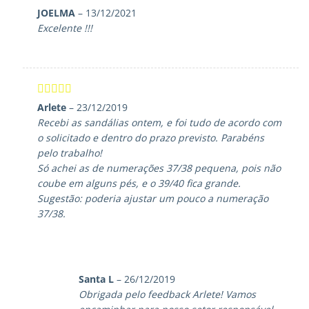
Avaliação
5
JOELMA
–
13/12/2021
de 5
Excelente !!!
Avaliação
5
Arlete
–
23/12/2019
de 5
Recebi as sandálias ontem, e foi tudo de acordo com
o solicitado e dentro do prazo previsto. Parabéns
pelo trabalho!
Só achei as de numerações 37/38 pequena, pois não
coube em alguns pés, e o 39/40 fica grande.
Sugestão: poderia ajustar um pouco a numeração
37/38.
Santa L
–
26/12/2019
Obrigada pelo feedback Arlete! Vamos