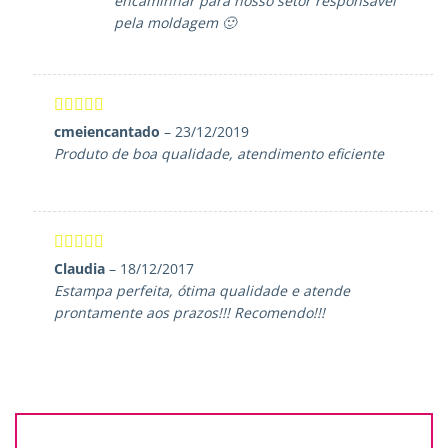
encaminhar para nosso setor responsável
pela moldagem 🙂
Avaliação
5
cmeiencantado
–
23/12/2019
de 5
Produto de boa qualidade, atendimento eficiente
Avaliação
5
Claudia
–
18/12/2017
de 5
Estampa perfeita, ótima qualidade e atende
prontamente aos prazos!!! Recomendo!!!