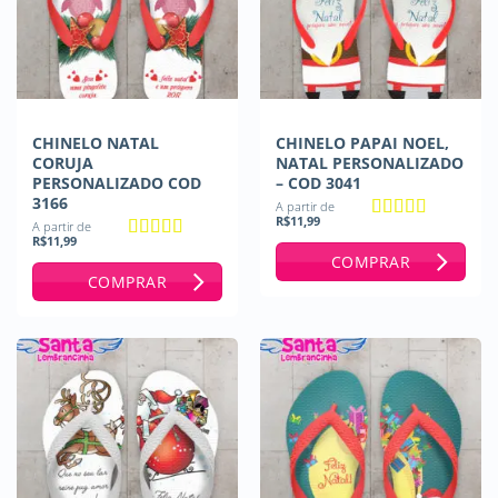
CHINELO NATAL
CHINELO PAPAI NOEL,
CORUJA
NATAL PERSONALIZADO
PERSONALIZADO COD
– COD 3041
3166
A partir de
R$
11,99
A partir de
Avaliação
5
R$
11,99
de 5
Avaliação
5
COMPRAR
de 5
COMPRAR