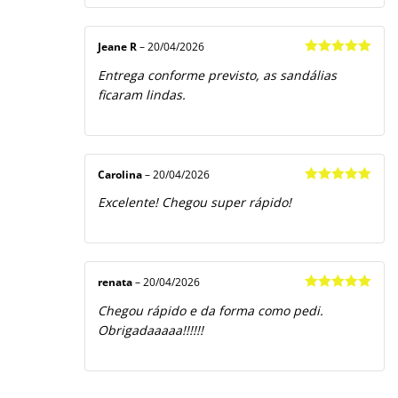
Jeane R
–
20/04/2026
Avaliação
5
Entrega conforme previsto, as sandálias
de 5
ficaram lindas.
Carolina
–
20/04/2026
Avaliação
5
Excelente! Chegou super rápido!
de 5
renata
–
20/04/2026
Avaliação
5
Chegou rápido e da forma como pedi.
de 5
Obrigadaaaaa!!!!!!