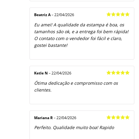
Beatriz A
–
22/04/2026
Avaliação
5
Eu amei! A qualidade da estampa é boa, os
de 5
tamanhos são ok, e a entrega foi bem rápida!
O contato com o vendedor foi fácil e claro,
gostei bastante!
Ketle N
–
22/04/2026
Avaliação
5
Ótima dedicação e compromisso com os
de 5
clientes.
Mariana R
–
22/04/2026
Avaliação
5
Perfeito. Qualidade muito boa! Rapido
de 5