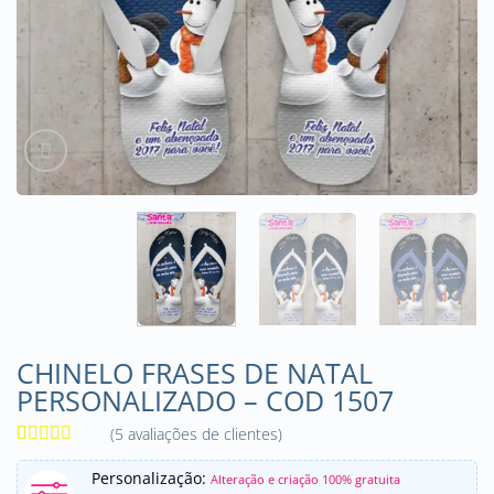
CHINELO FRASES DE NATAL
PERSONALIZADO – COD 1507
(
5
avaliações de clientes)
Avaliado
5
como
5
de
Personalização:
Alteração e criação 100% gratuita