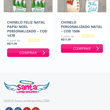
CHINELO FELIZ NATAL
CHINELO
PAPAI NOEL
PERSONALIZADO NATAL
PERSONALIZADO – COD
– COD 1506
1478
A partir de
R$
11,99
A partir de
Avaliação
5
R$
11,99
de 5
Avaliação
5
COMPRAR
de 5
COMPRAR
2026 © Santa Lembrancinha LTDA