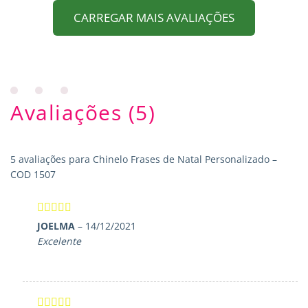
CARREGAR MAIS AVALIAÇÕES
Avaliações (5)
5 avaliações para
Chinelo Frases de Natal Personalizado –
COD 1507
Avaliação
5
JOELMA
–
14/12/2021
de 5
Excelente