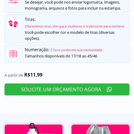
5, com
Se desejar, você pode nos enviar logomarca, imagens,
baseado em
monograma, arquivos e fotos para incluir na estampa.
avaliações
de clientes
Tiras:
Oferecemos tiras slim para mulheres e tradicional para homens.
Você pode escolher cor e modelo de tiras (diversas
opções).
Numeração:
É livre conforme sua necessidade
Tamanhos disponíveis do 17/18 ao 45/46
R$
11,99
A partir de
SOLICITE UM ORÇAMENTO AGORA