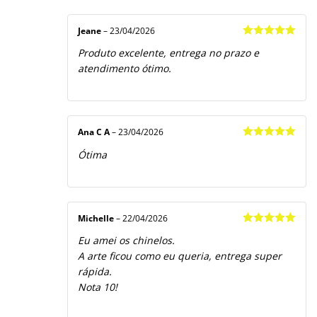
Jeane
–
23/04/2026
Avaliação
5
Produto excelente, entrega no prazo e
de 5
atendimento ótimo.
Ana C A
–
23/04/2026
Avaliação
5
Ótima
de 5
Michelle
–
22/04/2026
Avaliação
5
Eu amei os chinelos.
de 5
A arte ficou como eu queria, entrega super
rápida.
Nota 10!