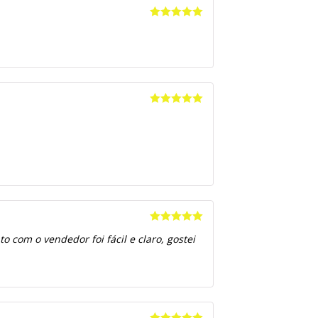
Avaliação
5
de 5
Avaliação
5
de 5
Avaliação
5
 com o vendedor foi fácil e claro, gostei
de 5