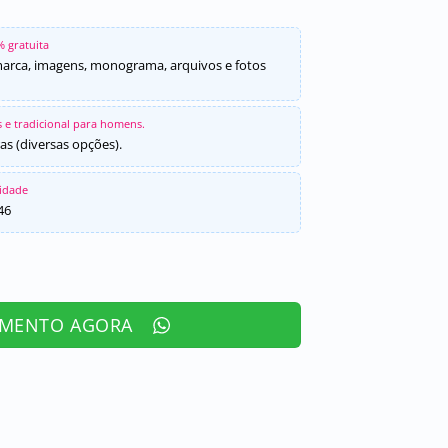
% gratuita
marca, imagens, monograma, arquivos e fotos
 e tradicional para homens.
as (diversas opções).
sidade
46
AMENTO AGORA