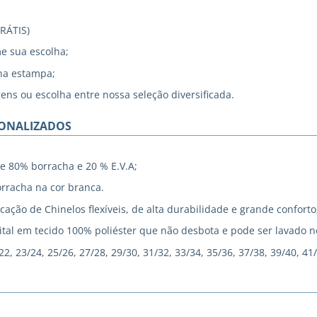
GRÁTIS)
me sua escolha;
na estampa;
gens ou escolha entre nossa seleção diversificada.
SONALIZADOS
e 80% borracha e 20 % E.V.A;
rracha na cor branca.
cação de Chinelos flexíveis, de alta durabilidade e grande conforto
tal em tecido 100% poliéster que não desbota e pode ser lavado 
, 23/24, 25/26, 27/28, 29/30, 31/32, 33/34, 35/36, 37/38, 39/40, 41