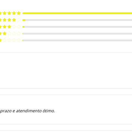
valiação
5
e 5
valiação
de 5
valiação
de 5
valiação
de
valiação
e
 prazo e atendimento ótimo.