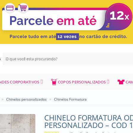
Pesquisar
G
por:
NDES CORPORATIVOS
COPOS PERSONALIZADOS
CAM
»
»
Chinelos personalizados
Chinelos Formatura
CHINELO FORMATURA O
PERSONALIZADO – COD 