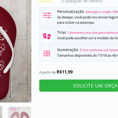
(
5
avaliações de clientes)
Avaliado
5
como
5
de
Personalização:
Alteração e criação 100
5, com
Se desejar, você pode nos enviar logo
baseado em
para incluir na estampa.
avaliações
de clientes
Tiras:
Oferecemos tiras slim para mulheres
Você pode escolher cor e modelo de tir
Numeração:
É livre conforme sua neces
Tamanhos disponíveis do 17/18 ao 45/
R$
11,99
A partir de
SOLICITE UM ORÇ