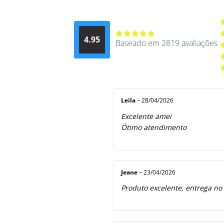
A
4.95
d
Baseado em 2819 avaliações
Avaliação
A
4.9514012061015
4
A
de 5
3
A
2
A
5
1
d
5
Leila
–
28/04/2026
Excelente amei
Ótimo atendimento
Jeane
–
23/04/2026
Produto excelente, entrega no