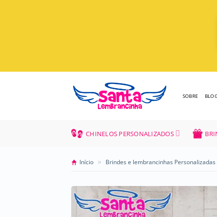
Skip
to
content
SOBRE
BLO
CHINELOS PERSONALIZADOS
BRI
»
Início
Brindes e lembrancinhas Personalizadas