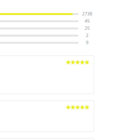
2738
45
25
2
9
Avaliação
5
de 5
Avaliação
5
de 5