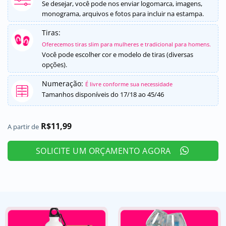
5, com
Se desejar, você pode nos enviar logomarca, imagens,
baseado em
monograma, arquivos e fotos para incluir na estampa.
avaliação
de cliente
Tiras:
Oferecemos tiras slim para mulheres e tradicional para homens.
Você pode escolher cor e modelo de tiras (diversas
opções).
Numeração:
É livre conforme sua necessidade
Tamanhos disponíveis do 17/18 ao 45/46
R$
11,99
A partir de
SOLICITE UM ORÇAMENTO AGORA