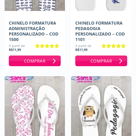
CHINELO FORMATURA
CHINELO FORMATURA
ADMINISTRAÇÃO
PEDAGOGIA
PERSONALIZADO – COD
PERSONALIZADO – COD
1500
1101
A partir de
A partir de
R$
11,99
R$
11,99
Avaliação
5
Avaliação
5
de 5
de 5
COMPRAR
COMPRAR