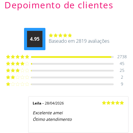
Depoimento de clientes
4.95
Baseado em 2819 avaliações
Avaliação
4.9514012061015
de 5
2738
45
Avaliação
5
de 5
25
Avaliação
4
de 5
2
Avaliação
3
de 5
9
Avaliação
2
de
Avaliação
5
1
de
5
Leila
–
28/04/2026
Avaliação
5
Excelente amei
de 5
Ótimo atendimento