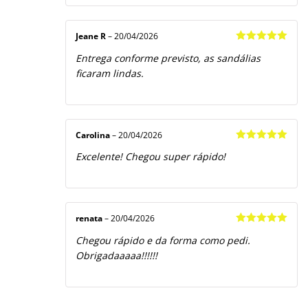
Jeane R
–
20/04/2026
Avaliação
5
Entrega conforme previsto, as sandálias
de 5
ficaram lindas.
Carolina
–
20/04/2026
Avaliação
5
Excelente! Chegou super rápido!
de 5
renata
–
20/04/2026
Avaliação
5
Chegou rápido e da forma como pedi.
de 5
Obrigadaaaaa!!!!!!