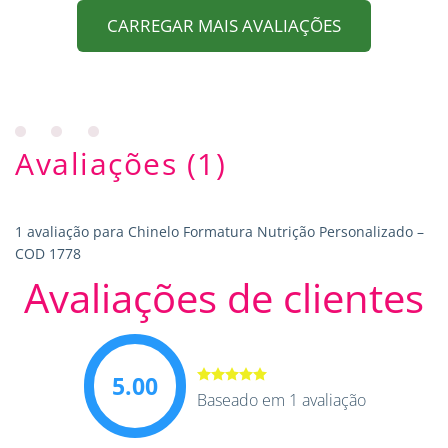
CARREGAR MAIS AVALIAÇÕES
Avaliações (1)
1 avaliação para
Chinelo Formatura Nutrição Personalizado –
COD 1778
Avaliações de clientes
5.00
Avaliação
Baseado em 1 avaliação
5.00
de 5