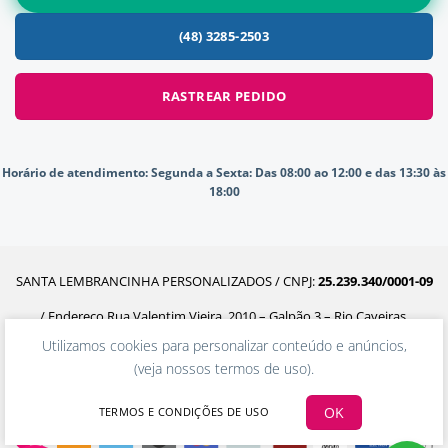
(48) 3285-2503
RASTREAR PEDIDO
Horário de atendimento:
Segunda a Sexta: Das 08:00 ao 12:00 e das 13:30 às
18:00
SANTA LEMBRANCINHA PERSONALIZADOS / CNPJ:
25.239.340/0001-09
/ Endereço Rua Valentim Vieira, 2010 – Galpão 3 – Rio Caveiras,
Utilizamos cookies para personalizar conteúdo e anúncios,
Biguaçu – SC, 88160-302
(
veja nossos termos de uso
).
OK
TERMOS E CONDIÇÕES DE USO