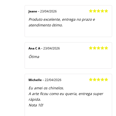
Jeane
–
23/04/2026
Avaliação
5
Produto excelente, entrega no prazo e
de 5
atendimento ótimo.
Ana C A
–
23/04/2026
Avaliação
5
Ótima
de 5
Michelle
–
22/04/2026
Avaliação
5
Eu amei os chinelos.
de 5
A arte ficou como eu queria, entrega super
rápida.
Nota 10!