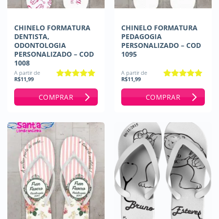
CHINELO FORMATURA
CHINELO FORMATURA
DENTISTA,
PEDAGOGIA
ODONTOLOGIA
PERSONALIZADO – COD
PERSONALIZADO – COD
1095
1008
A partir de
A partir de
R$
11,99
R$
11,99
Avaliação
5
Avaliação
5
de 5
de 5
COMPRAR
COMPRAR