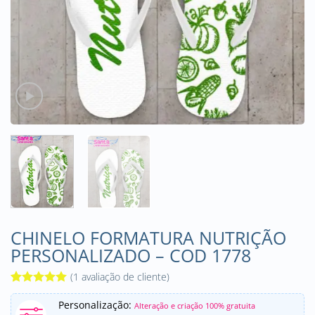
CHINELO FORMATURA NUTRIÇÃO
PERSONALIZADO – COD 1778
(
1
avaliação de cliente)
Avaliado
1
Personalização:
como
5
de
Alteração e criação 100% gratuita