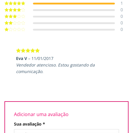
1
0
Avaliação
5
de 5
0
Avaliação
4
de 5
0
Avaliação
3
de 5
0
Avaliação
2
de
Avaliação
5
1
de
5
Avaliação
5
Eva V
–
11/01/2017
de 5
Vendedor atencioso. Estou gostando da
comunicação.
Adicionar uma avaliação
Sua avaliação
*