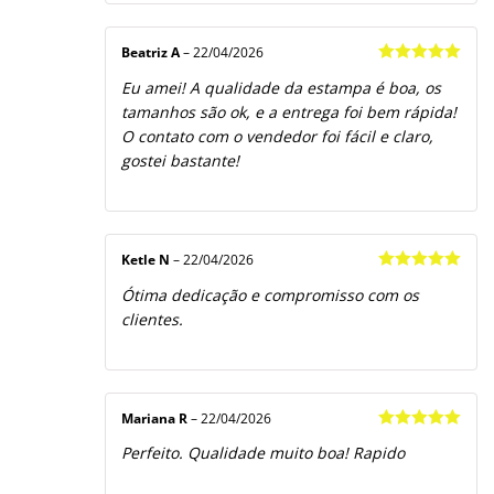
Beatriz A
–
22/04/2026
Avaliação
5
Eu amei! A qualidade da estampa é boa, os
de 5
tamanhos são ok, e a entrega foi bem rápida!
O contato com o vendedor foi fácil e claro,
gostei bastante!
Ketle N
–
22/04/2026
Avaliação
5
Ótima dedicação e compromisso com os
de 5
clientes.
Mariana R
–
22/04/2026
Avaliação
5
Perfeito. Qualidade muito boa! Rapido
de 5