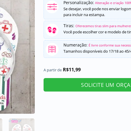
Personalização:
Alteração e criação 100
Se desejar, você pode nos enviar logo
para incluir na estampa.
Tiras:
Oferecemos tiras slim para mulheres
Você pode escolher cor e modelo de tir
Numeração:
É livre conforme sua neces
Tamanhos disponíveis do 17/18 ao 45/
R$
11,99
A partir de
SOLICITE UM ORÇ