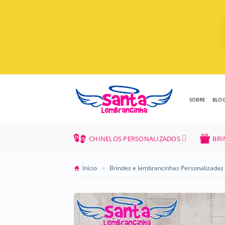
Skip
to
content
SOBRE
BLO
CHINELOS PERSONALIZADOS
BRI
»
Início
Brindes e lembrancinhas Personalizadas