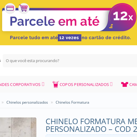
Pesquisar
G
por:
NDES CORPORATIVOS
COPOS PERSONALIZADOS
CAM
»
»
Chinelos personalizados
Chinelos Formatura
CHINELO FORMATURA ME
PERSONALIZADO – COD 