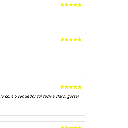
Avaliação
5
de 5
Avaliação
5
de 5
Avaliação
5
 com o vendedor foi fácil e claro, gostei
de 5