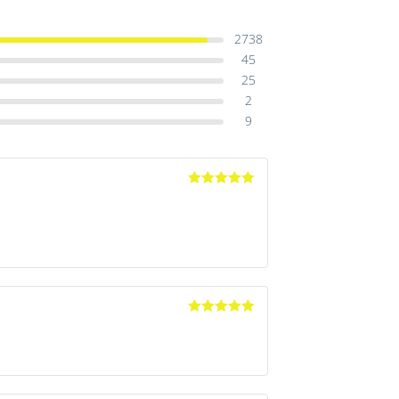
2738
45
25
2
9
Avaliação
5
de 5
Avaliação
5
de 5