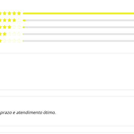
valiação
5
e 5
valiação
de 5
valiação
de 5
valiação
de
valiação
e
 prazo e atendimento ótimo.