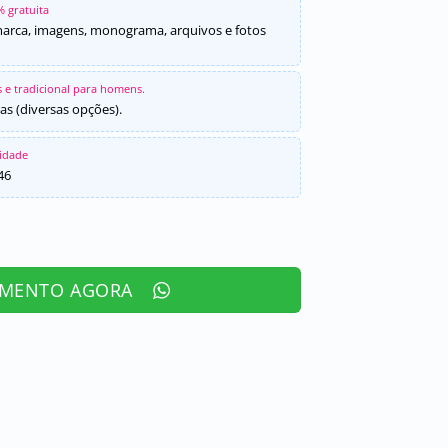
% gratuita
marca, imagens, monograma, arquivos e fotos
 e tradicional para homens.
as (diversas opções).
sidade
46
AMENTO AGORA