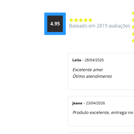
A
4.95
d
Baseado em 2819 avaliações
Avaliação
A
4.9514012061015
4
A
de 5
3
A
2
A
5
1
d
5
Leila
–
28/04/2026
Excelente amei
Ótimo atendimento
Jeane
–
23/04/2026
Produto excelente, entrega no