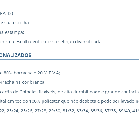
GRÁTIS)
me sua escolha;
na estampa;
gens ou escolha entre nossa seleção diversificada.
SONALIZADOS
e 80% borracha e 20 % E.V.A;
rracha na cor branca.
cação de Chinelos flexíveis, de alta durabilidade e grande conforto
tal em tecido 100% poliéster que não desbota e pode ser lavado 
, 23/24, 25/26, 27/28, 29/30, 31/32, 33/34, 35/36, 37/38, 39/40, 41