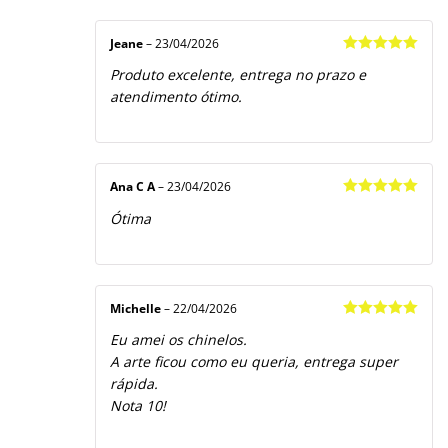
Jeane
–
23/04/2026
Avaliação
5
Produto excelente, entrega no prazo e
de 5
atendimento ótimo.
Ana C A
–
23/04/2026
Avaliação
5
Ótima
de 5
Michelle
–
22/04/2026
Avaliação
5
Eu amei os chinelos.
de 5
A arte ficou como eu queria, entrega super
rápida.
Nota 10!