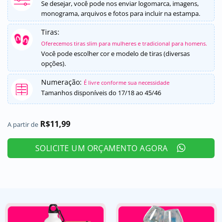
5, com
Se desejar, você pode nos enviar logomarca, imagens,
baseado em
monograma, arquivos e fotos para incluir na estampa.
avaliações
de clientes
Tiras:
Oferecemos tiras slim para mulheres e tradicional para homens.
Você pode escolher cor e modelo de tiras (diversas
opções).
Numeração:
É livre conforme sua necessidade
Tamanhos disponíveis do 17/18 ao 45/46
R$
11,99
A partir de
SOLICITE UM ORÇAMENTO AGORA