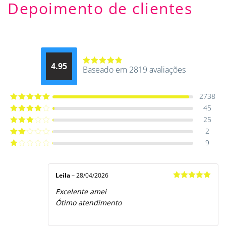
Depoimento de clientes
4.95
Baseado em 2819 avaliações
Avaliação
4.9514012061015
de 5
2738
45
Avaliação
5
de 5
25
Avaliação
4
de 5
2
Avaliação
3
de 5
9
Avaliação
2
de
Avaliação
5
1
de
5
Leila
–
28/04/2026
Avaliação
5
Excelente amei
de 5
Ótimo atendimento