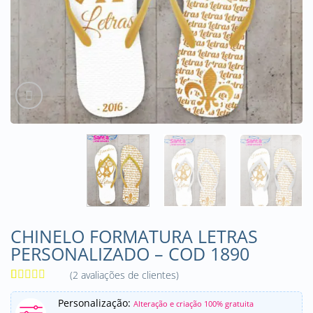
CHINELO FORMATURA LETRAS
PERSONALIZADO – COD 1890
(
2
avaliações de clientes)
Avaliado
2
como
5
de
Personalização:
Alteração e criação 100% gratuita