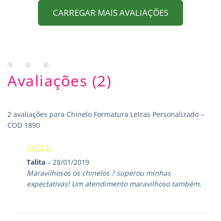
CARREGAR MAIS AVALIAÇÕES
Avaliações (2)
2 avaliações para
Chinelo Formatura Letras Personalizado –
COD 1890
Avaliação
5
Talita
–
28/01/2019
de 5
Maravilhosos os chinelos ? superou minhas
expectativas! Um atendimento maravilhoso também.