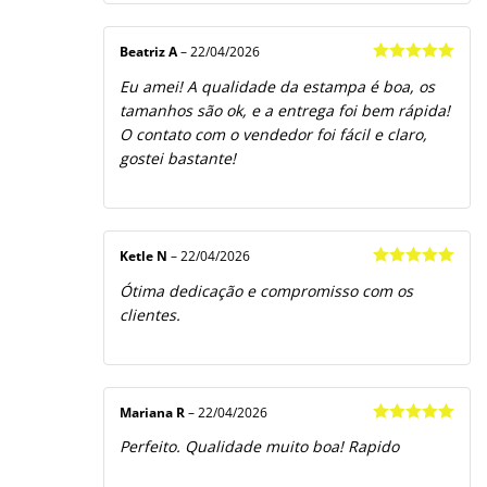
Beatriz A
–
22/04/2026
Avaliação
5
Eu amei! A qualidade da estampa é boa, os
de 5
tamanhos são ok, e a entrega foi bem rápida!
O contato com o vendedor foi fácil e claro,
gostei bastante!
Ketle N
–
22/04/2026
Avaliação
5
Ótima dedicação e compromisso com os
de 5
clientes.
Mariana R
–
22/04/2026
Avaliação
5
Perfeito. Qualidade muito boa! Rapido
de 5