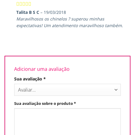
Avaliação
5
Talita B S C
–
19/03/2018
de 5
Maravilhosos os chinelos ? superou minhas
expectativas! Um atendimento maravilhoso também.
Adicionar uma avaliação
Sua avaliação
*
Sua avaliação sobre o produto
*