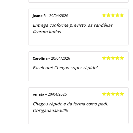
Jeane R
–
20/04/2026
Avaliação
5
Entrega conforme previsto, as sandálias
de 5
ficaram lindas.
Carolina
–
20/04/2026
Avaliação
5
Excelente! Chegou super rápido!
de 5
renata
–
20/04/2026
Avaliação
5
Chegou rápido e da forma como pedi.
de 5
Obrigadaaaaa!!!!!!