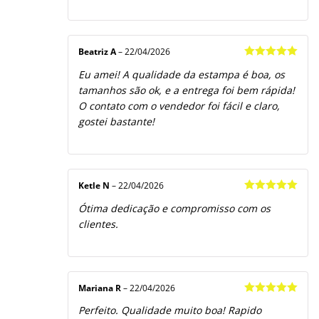
Beatriz A
–
22/04/2026
Avaliação
5
Eu amei! A qualidade da estampa é boa, os
de 5
tamanhos são ok, e a entrega foi bem rápida!
O contato com o vendedor foi fácil e claro,
gostei bastante!
Ketle N
–
22/04/2026
Avaliação
5
Ótima dedicação e compromisso com os
de 5
clientes.
Mariana R
–
22/04/2026
Avaliação
5
Perfeito. Qualidade muito boa! Rapido
de 5