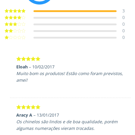
3
0
Avaliação
5
de 5
0
Avaliação
4
de 5
0
Avaliação
3
de 5
0
Avaliação
2
de
Avaliação
5
1
de
5
Avaliação
5
Eloah
–
10/02/2017
de 5
Muito bom os produtos! Estão como foram previstos,
amei!
Avaliação
5
Aracy A
–
13/01/2017
de 5
Os chinelos são lindos e de boa qualidade, porém
algumas numerações vieram trocadas.