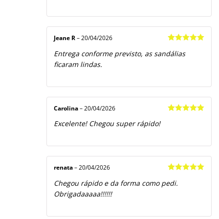
Jeane R
–
20/04/2026
Avaliação
5
Entrega conforme previsto, as sandálias
de 5
ficaram lindas.
Carolina
–
20/04/2026
Avaliação
5
Excelente! Chegou super rápido!
de 5
renata
–
20/04/2026
Avaliação
5
Chegou rápido e da forma como pedi.
de 5
Obrigadaaaaa!!!!!!