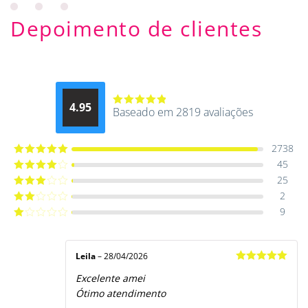
Depoimento de clientes
4.95
Baseado em 2819 avaliações
Avaliação
4.9514012061015
de 5
2738
45
Avaliação
5
de 5
25
Avaliação
4
de 5
2
Avaliação
3
de 5
9
Avaliação
2
de
Avaliação
5
1
de
5
Leila
–
28/04/2026
Avaliação
5
Excelente amei
de 5
Ótimo atendimento