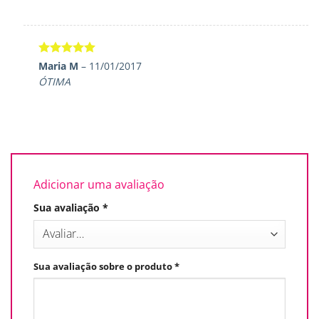
Avaliação
5
Maria M
–
11/01/2017
de 5
ÓTIMA
Adicionar uma avaliação
Sua avaliação
*
Sua avaliação sobre o produto
*