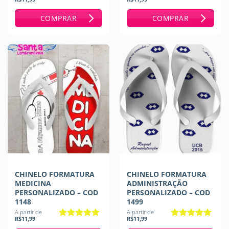
Avaliação
5
Avaliação
5
de 5
de 5
COMPRAR
COMPRAR
CHINELO FORMATURA
CHINELO FORMATURA
MEDICINA
ADMINISTRAÇÃO
PERSONALIZADO – COD
PERSONALIZADO – COD
1148
1499
A partir de
A partir de
R$
11,99
R$
11,99
Avaliação
5
Avaliação
5