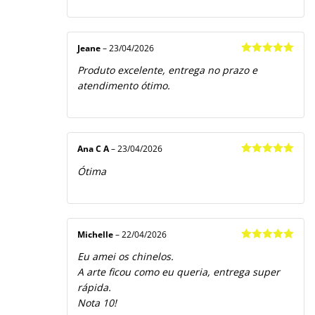
Jeane
–
23/04/2026
Avaliação
5
Produto excelente, entrega no prazo e
de 5
atendimento ótimo.
Ana C A
–
23/04/2026
Avaliação
5
Ótima
de 5
Michelle
–
22/04/2026
Avaliação
5
Eu amei os chinelos.
de 5
A arte ficou como eu queria, entrega super
rápida.
Nota 10!