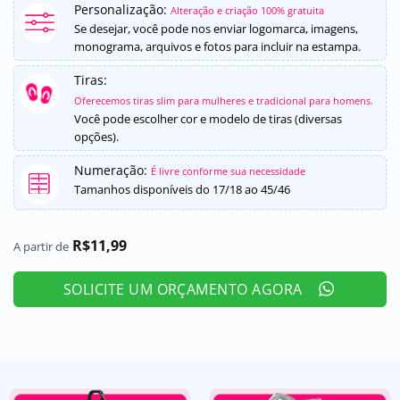
Personalização:
como
5
de
Alteração e criação 100% gratuita
5, com
Se desejar, você pode nos enviar logomarca, imagens,
baseado em
monograma, arquivos e fotos para incluir na estampa.
avaliações
de clientes
Tiras:
Oferecemos tiras slim para mulheres e tradicional para homens.
Você pode escolher cor e modelo de tiras (diversas
opções).
Numeração:
É livre conforme sua necessidade
Tamanhos disponíveis do 17/18 ao 45/46
R$
11,99
A partir de
SOLICITE UM ORÇAMENTO AGORA