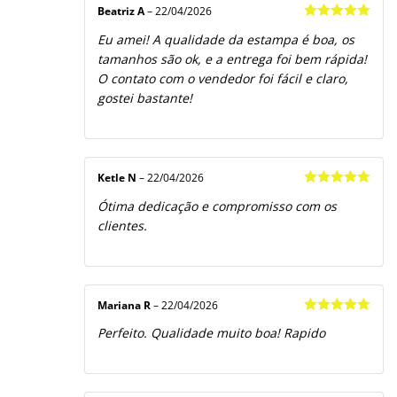
Beatriz A
–
22/04/2026
Avaliação
5
Eu amei! A qualidade da estampa é boa, os
de 5
tamanhos são ok, e a entrega foi bem rápida!
O contato com o vendedor foi fácil e claro,
gostei bastante!
Ketle N
–
22/04/2026
Avaliação
5
Ótima dedicação e compromisso com os
de 5
clientes.
Mariana R
–
22/04/2026
Avaliação
5
Perfeito. Qualidade muito boa! Rapido
de 5