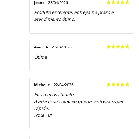
Jeane
–
23/04/2026
Avaliação
5
Produto excelente, entrega no prazo e
de 5
atendimento ótimo.
Ana C A
–
23/04/2026
Avaliação
5
Ótima
de 5
Michelle
–
22/04/2026
Avaliação
5
Eu amei os chinelos.
de 5
A arte ficou como eu queria, entrega super
rápida.
Nota 10!