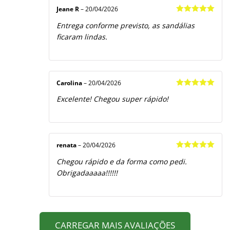
Jeane R
–
20/04/2026
Avaliação
5
Entrega conforme previsto, as sandálias
de 5
ficaram lindas.
Carolina
–
20/04/2026
Avaliação
5
Excelente! Chegou super rápido!
de 5
renata
–
20/04/2026
Avaliação
5
Chegou rápido e da forma como pedi.
de 5
Obrigadaaaaa!!!!!!
CARREGAR MAIS AVALIAÇÕES