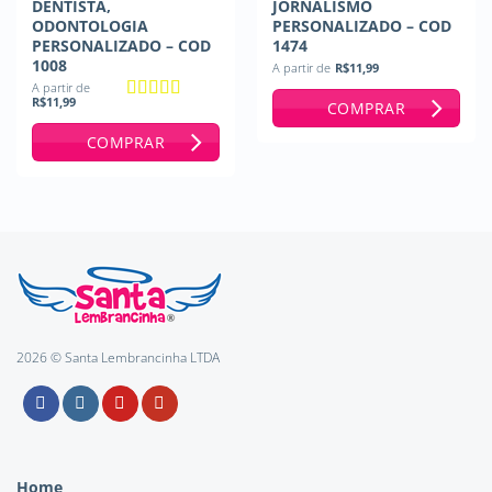
DENTISTA,
JORNALISMO
ODONTOLOGIA
PERSONALIZADO – COD
PERSONALIZADO – COD
1474
1008
A partir de
R$
11,99
A partir de
R$
11,99
COMPRAR
Avaliação
5
de 5
COMPRAR
2026 © Santa Lembrancinha LTDA
Home