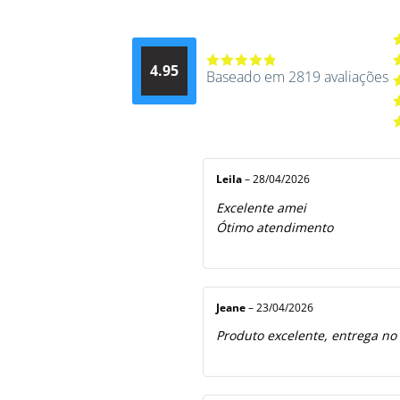
A
4.95
d
Baseado em 2819 avaliações
Avaliação
A
4.9514012061015
4
A
de 5
3
A
2
A
5
1
d
5
Leila
–
28/04/2026
Excelente amei
Ótimo atendimento
Jeane
–
23/04/2026
Produto excelente, entrega no