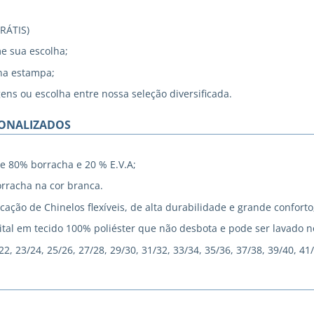
GRÁTIS)
me sua escolha;
na estampa;
gens ou escolha entre nossa seleção diversificada.
SONALIZADOS
e 80% borracha e 20 % E.V.A;
rracha na cor branca.
cação de Chinelos flexíveis, de alta durabilidade e grande conforto
tal em tecido 100% poliéster que não desbota e pode ser lavado 
, 23/24, 25/26, 27/28, 29/30, 31/32, 33/34, 35/36, 37/38, 39/40, 41