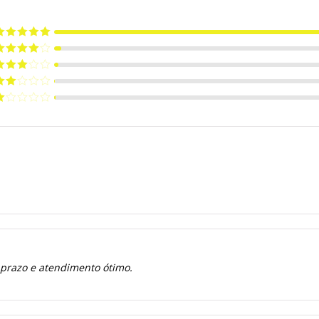
valiação
5
e 5
valiação
de 5
valiação
de 5
valiação
de
valiação
e
 prazo e atendimento ótimo.