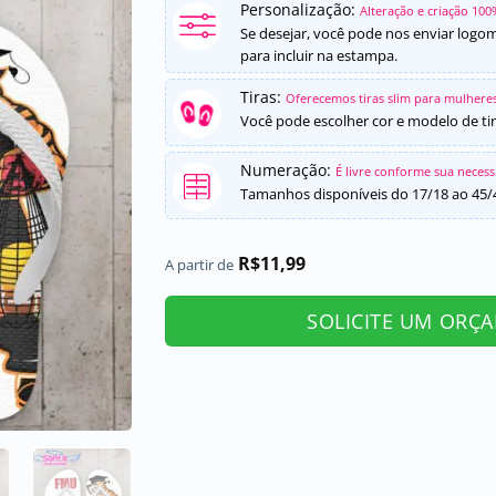
Personalização:
Alteração e criação 100
Se desejar, você pode nos enviar logo
para incluir na estampa.
Tiras:
Oferecemos tiras slim para mulheres
Você pode escolher cor e modelo de tir
Numeração:
É livre conforme sua neces
Tamanhos disponíveis do 17/18 ao 45/
R$
11,99
A partir de
SOLICITE UM ORÇ