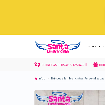
Skip
to
content
SOBRE
BLO
CHINELOS PERSONALIZADOS
BRI
»
Início
Brindes e lembrancinhas Personalizadas