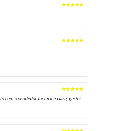
Avaliação
5
de 5
Avaliação
5
de 5
Avaliação
5
 com o vendedor foi fácil e claro, gostei
de 5