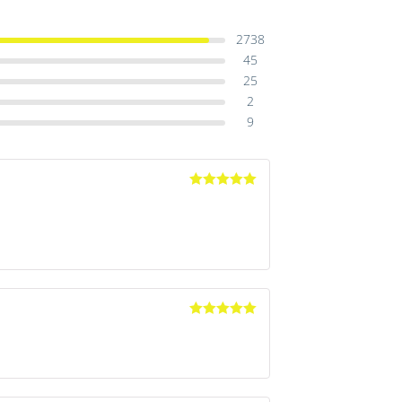
2738
45
25
2
9
Avaliação
5
de 5
Avaliação
5
de 5