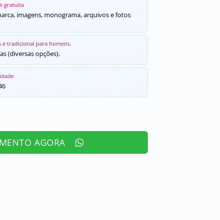
% gratuita
marca, imagens, monograma, arquivos e fotos
 e tradicional para homens.
as (diversas opções).
sidade
46
AMENTO AGORA