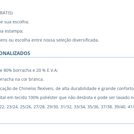
GRÁTIS)
me sua escolha;
na estampa;
gens ou escolha entre nossa seleção diversificada.
SONALIZADOS
e 80% borracha e 20 % E.V.A;
rracha na cor branca.
cação de Chinelos flexíveis, de alta durabilidade e grande conforto
tal em tecido 100% poliéster que não desbota e pode ser lavado 
, 23/24, 25/26, 27/28, 29/30, 31/32, 33/34, 35/36, 37/38, 39/40, 41