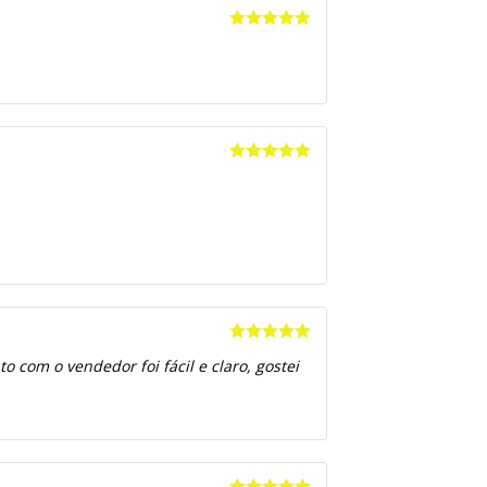
Avaliação
5
de 5
Avaliação
5
de 5
Avaliação
5
 com o vendedor foi fácil e claro, gostei
de 5