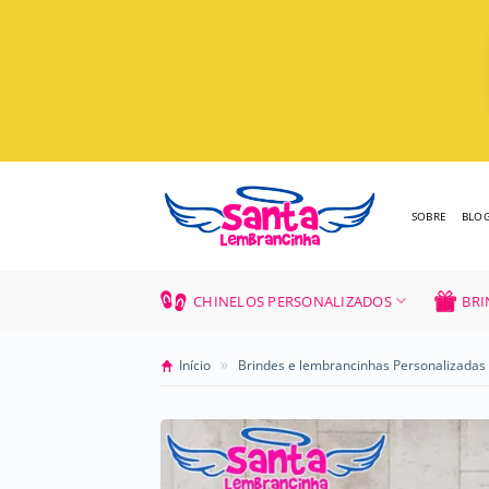
Skip
to
content
SOBRE
BLO
CHINELOS PERSONALIZADOS
BRI
»
Início
Brindes e lembrancinhas Personalizadas