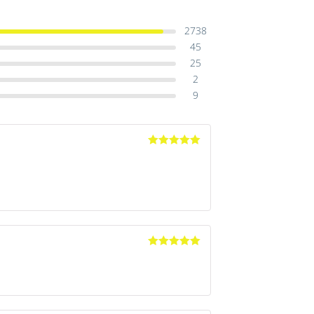
2738
45
25
2
9
Avaliação
5
de 5
Avaliação
5
de 5