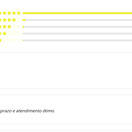
valiação
5
e 5
valiação
de 5
valiação
de 5
valiação
de
valiação
e
 prazo e atendimento ótimo.