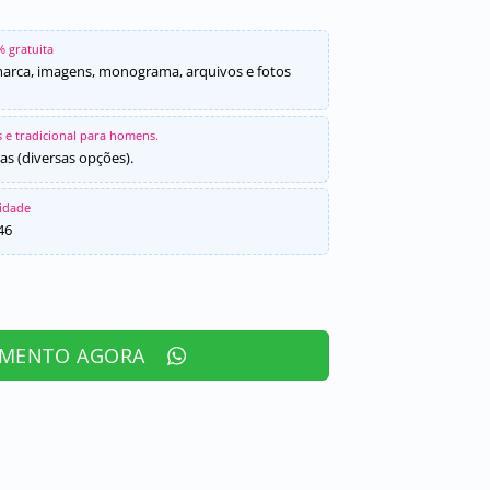
% gratuita
marca, imagens, monograma, arquivos e fotos
 e tradicional para homens.
as (diversas opções).
sidade
46
AMENTO AGORA