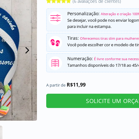
(
6
avaliações de clientes)
Avaliado
6
Personalização:
como
4.83
Alteração e criação 100
de 5, com
Se desejar, você pode nos enviar logo
baseado em
para incluir na estampa.
avaliações
de clientes
Tiras:
Oferecemos tiras slim para mulheres
Você pode escolher cor e modelo de tir
Numeração:
É livre conforme sua neces
Tamanhos disponíveis do 17/18 ao 45/
R$
11,99
A partir de
SOLICITE UM ORÇ