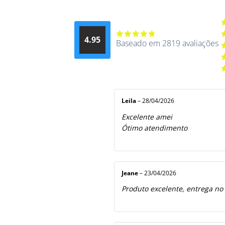
A
4.95
d
Baseado em 2819 avaliações
Avaliação
A
4.9514012061015
4
A
de 5
3
A
2
A
5
1
d
5
Leila
–
28/04/2026
Excelente amei
Ótimo atendimento
Jeane
–
23/04/2026
Produto excelente, entrega no