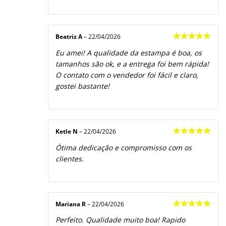
Beatriz A
–
22/04/2026
Avaliação
5
Eu amei! A qualidade da estampa é boa, os
de 5
tamanhos são ok, e a entrega foi bem rápida!
O contato com o vendedor foi fácil e claro,
gostei bastante!
Ketle N
–
22/04/2026
Avaliação
5
Ótima dedicação e compromisso com os
de 5
clientes.
Mariana R
–
22/04/2026
Avaliação
5
Perfeito. Qualidade muito boa! Rapido
de 5