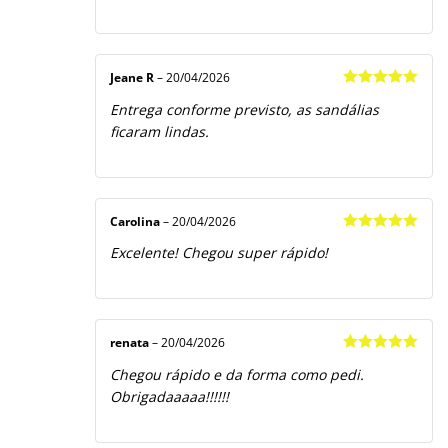
Jeane R
–
20/04/2026
Avaliação
5
Entrega conforme previsto, as sandálias
de 5
ficaram lindas.
Carolina
–
20/04/2026
Avaliação
5
Excelente! Chegou super rápido!
de 5
renata
–
20/04/2026
Avaliação
5
Chegou rápido e da forma como pedi.
de 5
Obrigadaaaaa!!!!!!