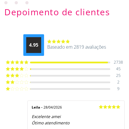
Depoimento de clientes
4.95
Baseado em 2819 avaliações
Avaliação
4.9514012061015
de 5
2738
45
Avaliação
5
de 5
25
Avaliação
4
de 5
2
Avaliação
3
de 5
9
Avaliação
2
de
Avaliação
5
1
de
5
Leila
–
28/04/2026
Avaliação
5
Excelente amei
de 5
Ótimo atendimento