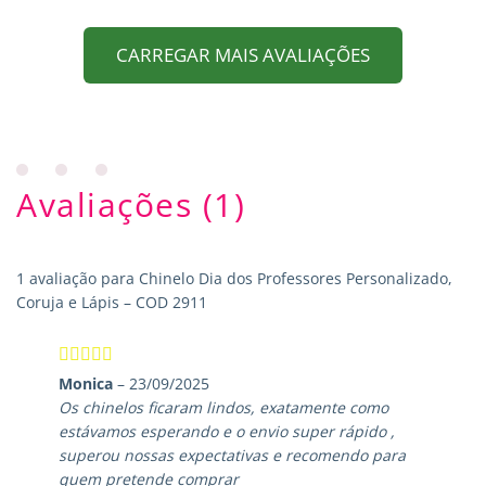
CARREGAR MAIS AVALIAÇÕES
Avaliações (1)
1 avaliação para
Chinelo Dia dos Professores Personalizado,
Coruja e Lápis – COD 2911
Avaliação
5
Monica
–
23/09/2025
de 5
Os chinelos ficaram lindos, exatamente como
estávamos esperando e o envio super rápido ,
superou nossas expectativas e recomendo para
quem pretende comprar