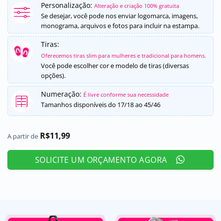
como
5
de
Personalização:
Alteração e criação 100% gratuita
5, com
Se desejar, você pode nos enviar logomarca, imagens,
baseado em
monograma, arquivos e fotos para incluir na estampa.
avaliação de
cliente
Tiras:
Oferecemos tiras slim para mulheres e tradicional para homens.
Você pode escolher cor e modelo de tiras (diversas
opções).
Numeração:
É livre conforme sua necessidade
Tamanhos disponíveis do 17/18 ao 45/46
R$
11,99
A partir de
SOLICITE UM ORÇAMENTO AGORA