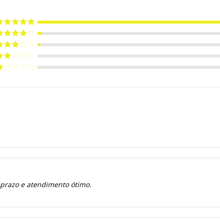
valiação
5
e 5
valiação
de 5
valiação
de 5
valiação
de
valiação
e
 prazo e atendimento ótimo.