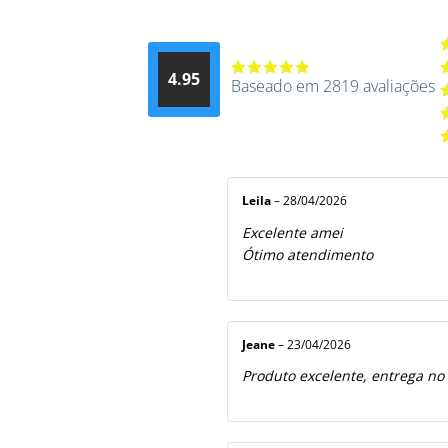
A
4.95
d
Baseado em 2819 avaliações
Avaliação
A
4.9514012061015
4
A
de 5
3
A
2
A
5
1
d
5
Leila
–
28/04/2026
Excelente amei
Ótimo atendimento
Jeane
–
23/04/2026
Produto excelente, entrega no