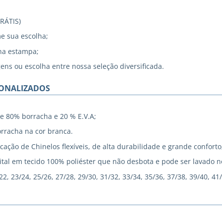
GRÁTIS)
me sua escolha;
na estampa;
gens ou escolha entre nossa seleção diversificada.
SONALIZADOS
e 80% borracha e 20 % E.V.A;
rracha na cor branca.
cação de Chinelos flexíveis, de alta durabilidade e grande conforto
tal em tecido 100% poliéster que não desbota e pode ser lavado 
, 23/24, 25/26, 27/28, 29/30, 31/32, 33/34, 35/36, 37/38, 39/40, 41