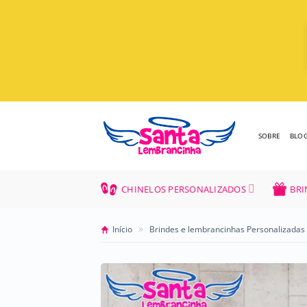
Skip
to
content
SOBRE
BLO
CHINELOS PERSONALIZADOS
BRI
»
Início
Brindes e lembrancinhas Personalizadas