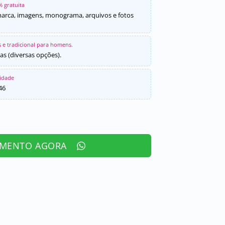
% gratuita
marca, imagens, monograma, arquivos e fotos
 e tradicional para homens.
as (diversas opções).
sidade
46
AMENTO AGORA