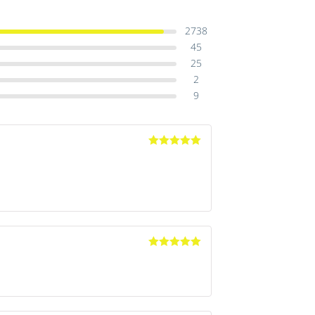
2738
45
25
2
9
Avaliação
5
de 5
Avaliação
5
de 5