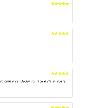
Avaliação
5
de 5
Avaliação
5
de 5
Avaliação
5
 com o vendedor foi fácil e claro, gostei
de 5