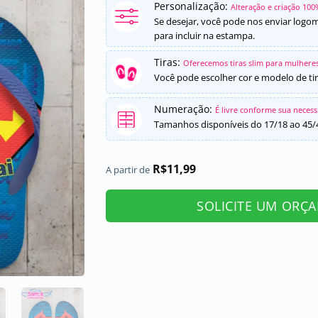
Personalização:
Alteração e criação 100
Se desejar, você pode nos enviar logo
para incluir na estampa.
Tiras:
Oferecemos tiras slim para mulheres
Você pode escolher cor e modelo de tir
Numeração:
É livre conforme sua neces
Tamanhos disponíveis do 17/18 ao 45/
R$
11,99
A partir de
SOLICITE UM ORÇ