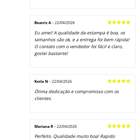
Beatriz A
–
22/04/2026
Avaliação
5
Eu amei! A qualidade da estampa é boa, os
de 5
tamanhos são ok, e a entrega foi bem rápida!
O contato com o vendedor foi fácil e claro,
gostei bastante!
Ketle N
–
22/04/2026
Avaliação
5
Ótima dedicação e compromisso com os
de 5
clientes.
Mariana R
–
22/04/2026
Avaliação
5
Perfeito. Qualidade muito boa! Rapido
de 5