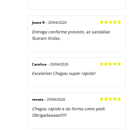
Jeane R
–
20/04/2026
Avaliação
5
Entrega conforme previsto, as sandálias
de 5
ficaram lindas.
Carolina
–
20/04/2026
Avaliação
5
Excelente! Chegou super rápido!
de 5
renata
–
20/04/2026
Avaliação
5
Chegou rápido e da forma como pedi.
de 5
Obrigadaaaaa!!!!!!