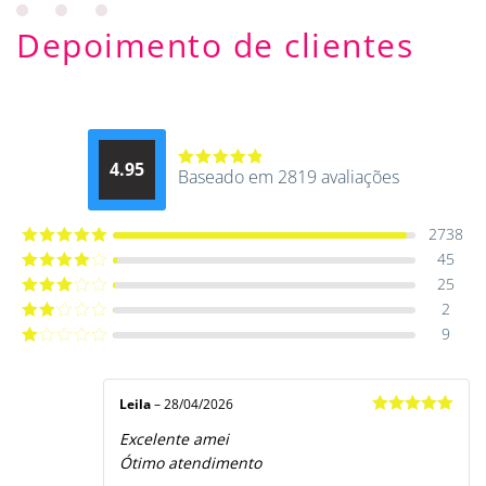
Depoimento de clientes
4.95
Baseado em 2819 avaliações
Avaliação
4.9514012061015
de 5
2738
45
Avaliação
5
de 5
25
Avaliação
4
de 5
2
Avaliação
3
de 5
9
Avaliação
2
de
Avaliação
5
1
de
5
Leila
–
28/04/2026
Avaliação
5
Excelente amei
de 5
Ótimo atendimento