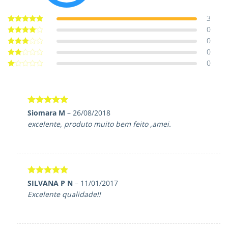
3
0
Avaliação
5
de 5
0
Avaliação
4
de 5
0
Avaliação
3
de 5
0
Avaliação
2
de
Avaliação
5
1
de
5
Avaliação
5
Siomara M
–
26/08/2018
de 5
excelente, produto muito bem feito ,amei.
Avaliação
5
SILVANA P N
–
11/01/2017
de 5
Excelente qualidade!!