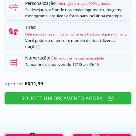
Personalização:
como
5
de
Alteração e criação 100% gratuita
5, com
Se desejar, você pode nos enviar logomarca, imagens,
baseado em
monograma, arquivos e fotos para incluir na estampa.
avaliações
de clientes
Tiras:
Oferecemos tiras slim para mulheres e tradicional para homens.
Você pode escolher cor e modelo de tiras (diversas
opções).
Numeração:
É livre conforme sua necessidade
Tamanhos disponíveis do 17/18 ao 45/46
R$
11,99
A partir de
SOLICITE UM ORÇAMENTO AGORA