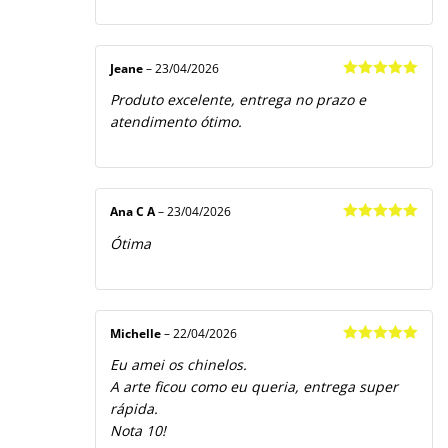
Jeane
–
23/04/2026
Avaliação
5
Produto excelente, entrega no prazo e
de 5
atendimento ótimo.
Ana C A
–
23/04/2026
Avaliação
5
Ótima
de 5
Michelle
–
22/04/2026
Avaliação
5
Eu amei os chinelos.
de 5
A arte ficou como eu queria, entrega super
rápida.
Nota 10!