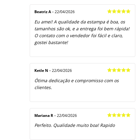
Beatriz A
–
22/04/2026
Avaliação
5
Eu amei! A qualidade da estampa é boa, os
de 5
tamanhos são ok, e a entrega foi bem rápida!
O contato com o vendedor foi fácil e claro,
gostei bastante!
Ketle N
–
22/04/2026
Avaliação
5
Ótima dedicação e compromisso com os
de 5
clientes.
Mariana R
–
22/04/2026
Avaliação
5
Perfeito. Qualidade muito boa! Rapido
de 5