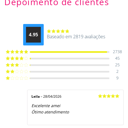
Depoimento de clientes
4.95
Baseado em 2819 avaliações
Avaliação
4.9514012061015
de 5
2738
45
Avaliação
5
de 5
25
Avaliação
4
de 5
2
Avaliação
3
de 5
9
Avaliação
2
de
Avaliação
5
1
de
5
Leila
–
28/04/2026
Avaliação
5
Excelente amei
de 5
Ótimo atendimento