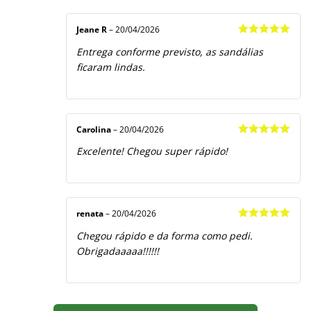
Jeane R
–
20/04/2026
Avaliação
5
Entrega conforme previsto, as sandálias
de 5
ficaram lindas.
Carolina
–
20/04/2026
Avaliação
5
Excelente! Chegou super rápido!
de 5
renata
–
20/04/2026
Avaliação
5
Chegou rápido e da forma como pedi.
de 5
Obrigadaaaaa!!!!!!