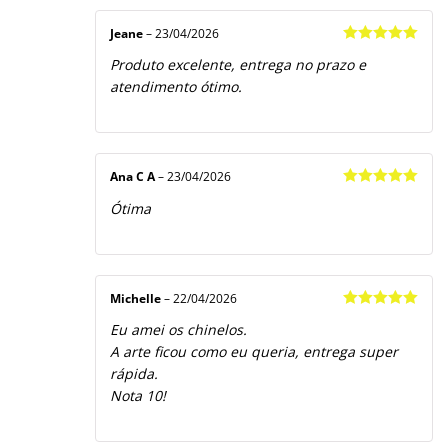
Jeane
–
23/04/2026
Avaliação
5
Produto excelente, entrega no prazo e
de 5
atendimento ótimo.
Ana C A
–
23/04/2026
Avaliação
5
Ótima
de 5
Michelle
–
22/04/2026
Avaliação
5
Eu amei os chinelos.
de 5
A arte ficou como eu queria, entrega super
rápida.
Nota 10!