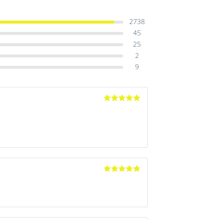
2738
45
25
2
9
Avaliação
5
de 5
Avaliação
5
de 5