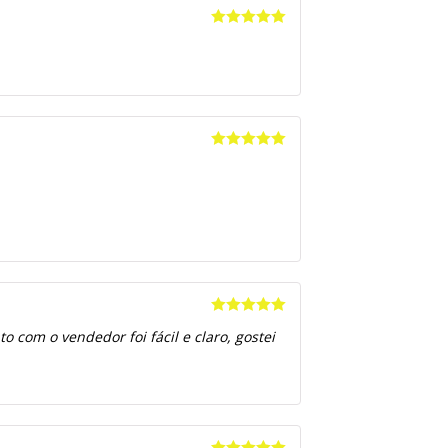
Avaliação
5
de 5
Avaliação
5
de 5
Avaliação
5
 com o vendedor foi fácil e claro, gostei
de 5