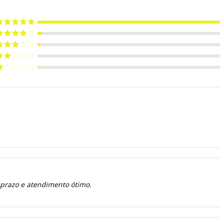
valiação
5
e 5
valiação
de 5
valiação
de 5
valiação
de
valiação
e
 prazo e atendimento ótimo.