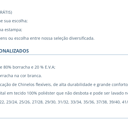
GRÁTIS)
me sua escolha;
na estampa;
gens ou escolha entre nossa seleção diversificada.
SONALIZADOS
e 80% borracha e 20 % E.V.A;
rracha na cor branca.
cação de Chinelos flexíveis, de alta durabilidade e grande conforto
tal em tecido 100% poliéster que não desbota e pode ser lavado 
, 23/24, 25/26, 27/28, 29/30, 31/32, 33/34, 35/36, 37/38, 39/40, 41