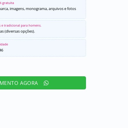
% gratuita
marca, imagens, monograma, arquivos e fotos
 e tradicional para homens.
as (diversas opções).
sidade
46
AMENTO AGORA