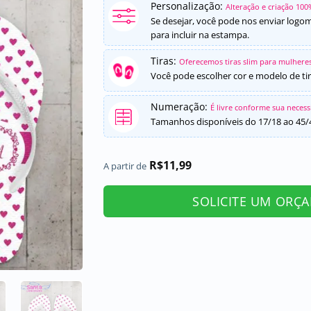
Personalização:
Alteração e criação 100
Se desejar, você pode nos enviar logo
para incluir na estampa.
Tiras:
Oferecemos tiras slim para mulheres
Você pode escolher cor e modelo de tir
Numeração:
É livre conforme sua neces
Tamanhos disponíveis do 17/18 ao 45/
R$
11,99
A partir de
SOLICITE UM ORÇ