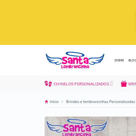
Skip
to
content
SOBRE
BLO
CHINELOS PERSONALIZADOS
BRI
»
Início
Brindes e lembrancinhas Personalizadas