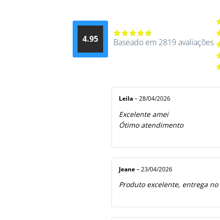
A
4.95
d
Baseado em 2819 avaliações
Avaliação
A
4.9514012061015
4
A
de 5
3
A
2
A
5
1
d
5
Leila
–
28/04/2026
Excelente amei
Ótimo atendimento
Jeane
–
23/04/2026
Produto excelente, entrega no