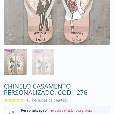
CHINELO CASAMENTO
PERSONALIZADO, COD 1276
(
13
avaliações de clientes)
Avaliado
13
Personalização:
como
5
de
Alteração e criação 100% gratuita