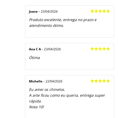
Jeane
–
23/04/2026
Avaliação
5
Produto excelente, entrega no prazo e
de 5
atendimento ótimo.
Ana C A
–
23/04/2026
Avaliação
5
Ótima
de 5
Michelle
–
22/04/2026
Avaliação
5
Eu amei os chinelos.
de 5
A arte ficou como eu queria, entrega super
rápida.
Nota 10!