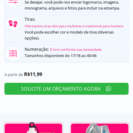
5, com
Se desejar, você pode nos enviar logomarca, imagens,
baseado em
monograma, arquivos e fotos para incluir na estampa.
avaliações
de clientes
Tiras:
Oferecemos tiras slim para mulheres e tradicional para homens.
Você pode escolher cor e modelo de tiras (diversas
opções).
Numeração:
É livre conforme sua necessidade
Tamanhos disponíveis do 17/18 ao 45/46
R$
11,99
A partir de
SOLICITE UM ORÇAMENTO AGORA