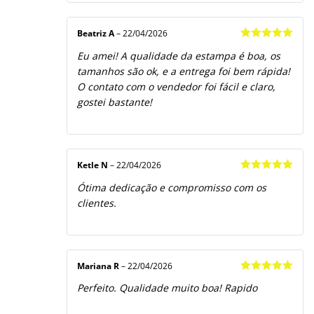
Beatriz A
–
22/04/2026
Avaliação
5
Eu amei! A qualidade da estampa é boa, os
de 5
tamanhos são ok, e a entrega foi bem rápida!
O contato com o vendedor foi fácil e claro,
gostei bastante!
Ketle N
–
22/04/2026
Avaliação
5
Ótima dedicação e compromisso com os
de 5
clientes.
Mariana R
–
22/04/2026
Avaliação
5
Perfeito. Qualidade muito boa! Rapido
de 5