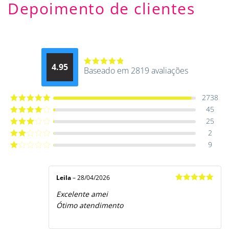
Depoimento de clientes
4.95
Baseado em 2819 avaliações
Avaliação
4.9514012061015
de 5
2738
45
Avaliação
5
de 5
25
Avaliação
4
de 5
2
Avaliação
3
de 5
9
Avaliação
2
de
Avaliação
5
1
de
5
Leila
–
28/04/2026
Avaliação
5
Excelente amei
de 5
Ótimo atendimento