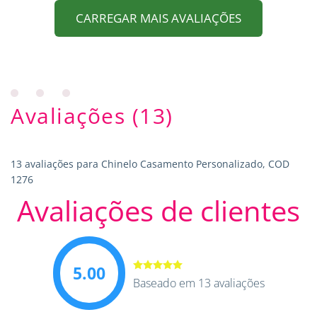
CARREGAR MAIS AVALIAÇÕES
Avaliações (13)
13 avaliações para
Chinelo Casamento Personalizado, COD
1276
Avaliações de clientes
5.00
Avaliação
Baseado em 13 avaliações
5.00
de 5