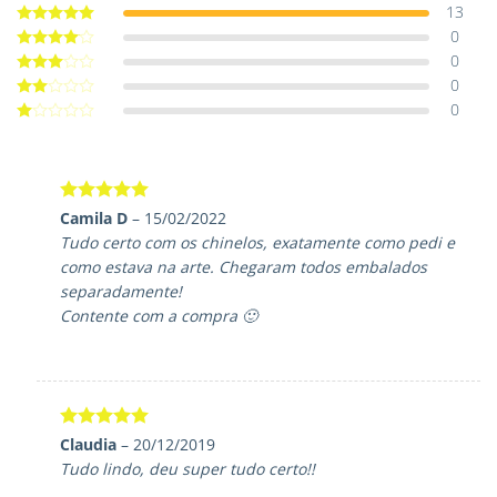
13
0
Avaliação
5
de 5
0
Avaliação
4
de 5
0
Avaliação
3
de 5
0
Avaliação
2
de
Avaliação
5
1
de
5
Avaliação
5
Camila D
–
15/02/2022
de 5
Tudo certo com os chinelos, exatamente como pedi e
como estava na arte. Chegaram todos embalados
separadamente!
Contente com a compra 🙂
Avaliação
5
Claudia
–
20/12/2019
de 5
Tudo lindo, deu super tudo certo!!