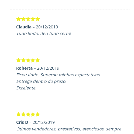
Avaliação
5
Claudia
–
20/12/2019
de 5
Tudo lindo, deu tudo certo!
Avaliação
5
Roberta
–
20/12/2019
de 5
Ficou lindo. Superou minhas expectativas.
Entrega dentro do prazo.
Excelente.
Avaliação
5
Cris D
–
20/12/2019
de 5
Ótimos vendedores, prestativos, atenciosos, sempre