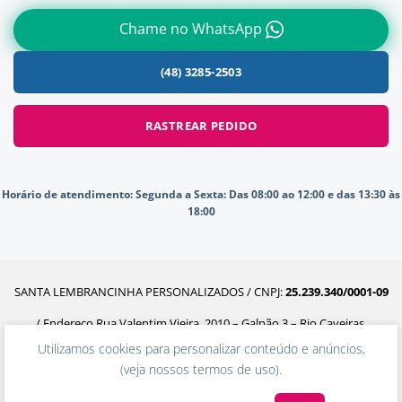
Chame no WhatsApp
(48) 3285-2503
RASTREAR PEDIDO
Horário de atendimento:
Segunda a Sexta: Das 08:00 ao 12:00 e das 13:30 às
18:00
SANTA LEMBRANCINHA PERSONALIZADOS / CNPJ:
25.239.340/0001-09
/ Endereço Rua Valentim Vieira, 2010 – Galpão 3 – Rio Caveiras,
Utilizamos cookies para personalizar conteúdo e anúncios,
Biguaçu – SC, 88160-302
(
veja nossos termos de uso
).