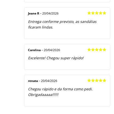
Jeane R
–
20/04/2026
Avaliação
5
Entrega conforme previsto, as sandálias
de 5
ficaram lindas.
Carolina
–
20/04/2026
Avaliação
5
Excelente! Chegou super rápido!
de 5
renata
–
20/04/2026
Avaliação
5
Chegou rápido e da forma como pedi.
de 5
Obrigadaaaaa!!!!!!