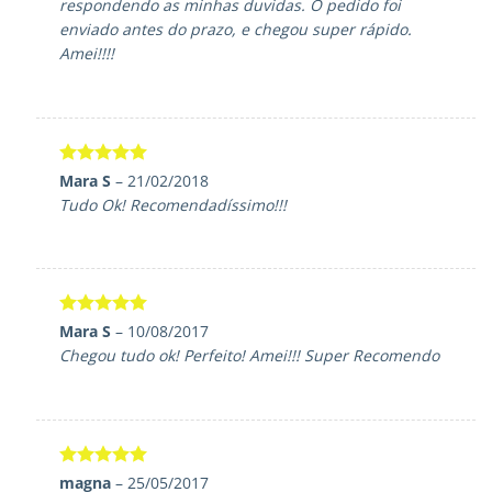
respondendo as minhas duvidas. O pedido foi
enviado antes do prazo, e chegou super rápido.
Amei!!!!
Avaliação
5
Mara S
–
21/02/2018
de 5
Tudo Ok! Recomendadíssimo!!!
Avaliação
5
Mara S
–
10/08/2017
de 5
Chegou tudo ok! Perfeito! Amei!!! Super Recomendo
Avaliação
5
magna
–
25/05/2017