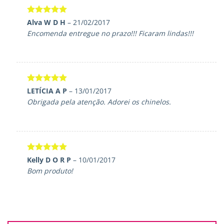
Avaliação
5
Alva W D H
–
21/02/2017
de 5
Encomenda entregue no prazo!!! Ficaram lindas!!!
Avaliação
5
LETÍCIA A P
–
13/01/2017
de 5
Obrigada pela atenção. Adorei os chinelos.
Avaliação
5
Kelly D O R P
–
10/01/2017
de 5
Bom produto!