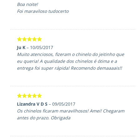
de 5
Boa noite!
Foi maraviloso tudocerto
Avaliação
5
Ju K
–
10/05/2017
de 5
Muito atenciosos, fizeram o chinelo do jeitinho que
eu queria! A qualidade dos chinelos é ótima e a
entrega foi super rápida! Recomendo demaaaais!!
Avaliação
5
Lizandra V D S
–
09/05/2017
de 5
Os chinelos ficaram maravilhosos! Amei! Chegaram
antes do prazo. Obrigada