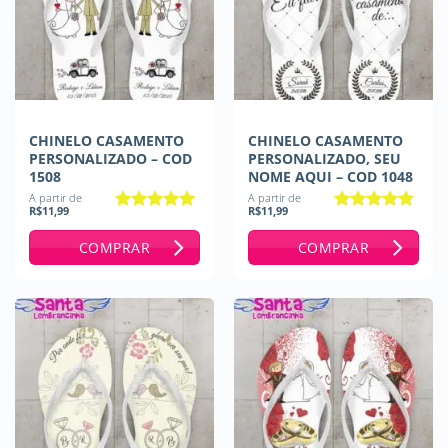
CHINELO CASAMENTO
CHINELO CASAMENTO
PERSONALIZADO – COD
PERSONALIZADO, SEU
1508
NOME AQUI – COD 1048
A partir de
A partir de
R$
11,99
R$
11,99
Avaliação
5
Avaliação
5
de 5
de 5
COMPRAR
COMPRAR