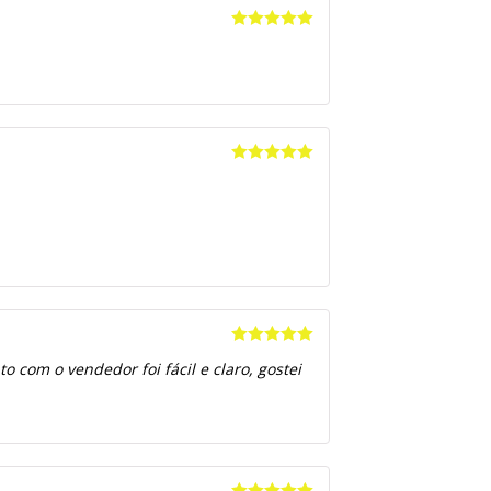
Avaliação
5
de 5
Avaliação
5
de 5
Avaliação
5
 com o vendedor foi fácil e claro, gostei
de 5