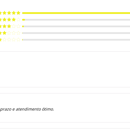
valiação
5
e 5
valiação
de 5
valiação
de 5
valiação
de
valiação
e
 prazo e atendimento ótimo.