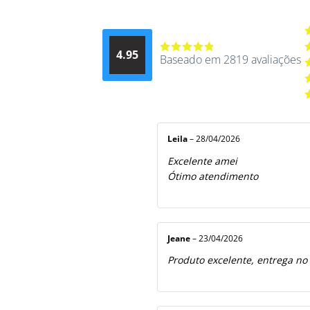
A
4.95
d
Baseado em 2819 avaliações
Avaliação
A
4.9514012061015
4
A
de 5
3
A
2
A
5
1
d
5
Leila
–
28/04/2026
Excelente amei
Ótimo atendimento
Jeane
–
23/04/2026
Produto excelente, entrega no