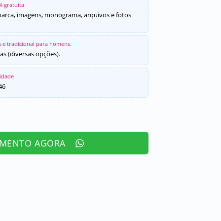
% gratuita
marca, imagens, monograma, arquivos e fotos
 e tradicional para homens.
as (diversas opções).
sidade
46
AMENTO AGORA