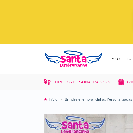
Skip
to
content
SOBRE
BLO
CHINELOS PERSONALIZADOS
BRI
»
Início
Brindes e lembrancinhas Personalizadas