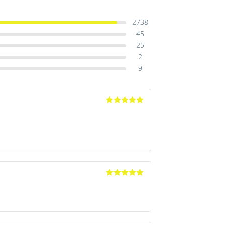
2738
45
25
2
9
Avaliação
5
de 5
Avaliação
5
de 5