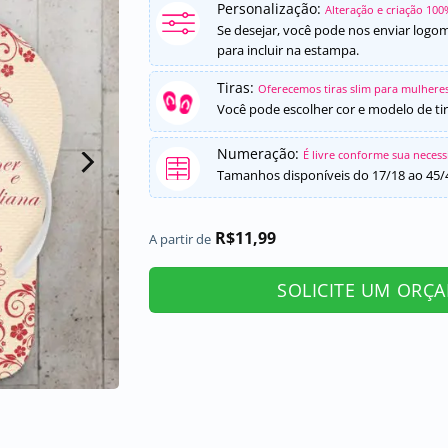
Personalização:
Alteração e criação 100
Se desejar, você pode nos enviar logo
para incluir na estampa.
Tiras:
Oferecemos tiras slim para mulheres
Você pode escolher cor e modelo de tir
Numeração:
É livre conforme sua neces
Tamanhos disponíveis do 17/18 ao 45/
R$
11,99
A partir de
SOLICITE UM ORÇ