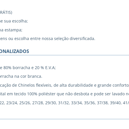
GRÁTIS)
me sua escolha;
na estampa;
gens ou escolha entre nossa seleção diversificada.
SONALIZADOS
e 80% borracha e 20 % E.V.A;
rracha na cor branca.
cação de Chinelos flexíveis, de alta durabilidade e grande conforto
tal em tecido 100% poliéster que não desbota e pode ser lavado 
, 23/24, 25/26, 27/28, 29/30, 31/32, 33/34, 35/36, 37/38, 39/40, 41