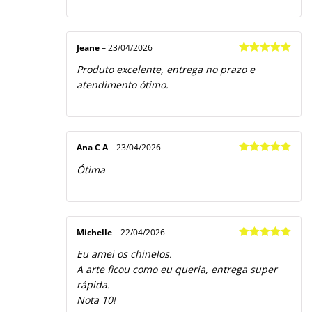
Jeane
–
23/04/2026
Avaliação
5
Produto excelente, entrega no prazo e
de 5
atendimento ótimo.
Ana C A
–
23/04/2026
Avaliação
5
Ótima
de 5
Michelle
–
22/04/2026
Avaliação
5
Eu amei os chinelos.
de 5
A arte ficou como eu queria, entrega super
rápida.
Nota 10!