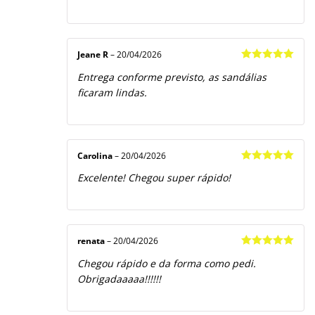
Jeane R
–
20/04/2026
Avaliação
5
Entrega conforme previsto, as sandálias
de 5
ficaram lindas.
Carolina
–
20/04/2026
Avaliação
5
Excelente! Chegou super rápido!
de 5
renata
–
20/04/2026
Avaliação
5
Chegou rápido e da forma como pedi.
de 5
Obrigadaaaaa!!!!!!