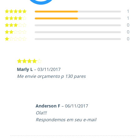
1
1
Avaliação
5
de 5
0
Avaliação
4
de 5
0
Avaliação
3
de 5
0
Avaliação
2
de
Avaliação
5
1
de
5
Avaliação
Marly L
–
03/11/2017
4
de 5
Me envie orçamento p 130 pares
Anderson F
–
06/11/2017
Ola!!!
Respondemos em seu e-mail