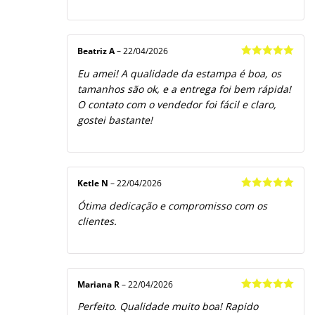
Beatriz A
–
22/04/2026
Avaliação
5
Eu amei! A qualidade da estampa é boa, os
de 5
tamanhos são ok, e a entrega foi bem rápida!
O contato com o vendedor foi fácil e claro,
gostei bastante!
Ketle N
–
22/04/2026
Avaliação
5
Ótima dedicação e compromisso com os
de 5
clientes.
Mariana R
–
22/04/2026
Avaliação
5
Perfeito. Qualidade muito boa! Rapido
de 5