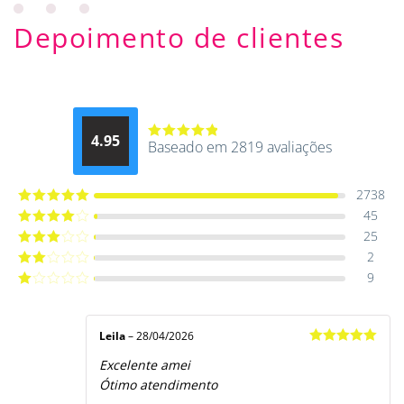
Depoimento de clientes
4.95
Baseado em 2819 avaliações
Avaliação
4.9514012061015
de 5
2738
45
Avaliação
5
de 5
25
Avaliação
4
de 5
2
Avaliação
3
de 5
9
Avaliação
2
de
Avaliação
5
1
de
5
Leila
–
28/04/2026
Avaliação
5
Excelente amei
de 5
Ótimo atendimento