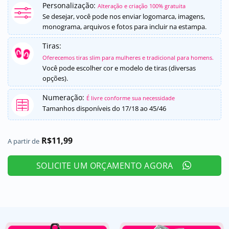
Personalização:
como
4.5
Alteração e criação 100% gratuita
de 5, com
Se desejar, você pode nos enviar logomarca, imagens,
baseado
monograma, arquivos e fotos para incluir na estampa.
em
avaliações
Tiras:
de clientes
Oferecemos tiras slim para mulheres e tradicional para homens.
Você pode escolher cor e modelo de tiras (diversas
opções).
Numeração:
É livre conforme sua necessidade
Tamanhos disponíveis do 17/18 ao 45/46
R$
11,99
A partir de
SOLICITE UM ORÇAMENTO AGORA