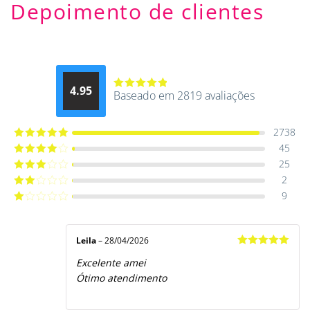
Depoimento de clientes
4.95
Baseado em 2819 avaliações
Avaliação
4.9514012061015
de 5
2738
45
Avaliação
5
de 5
25
Avaliação
4
de 5
2
Avaliação
3
de 5
9
Avaliação
2
de
Avaliação
5
1
de
5
Leila
–
28/04/2026
Avaliação
5
Excelente amei
de 5
Ótimo atendimento