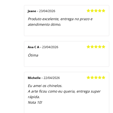
Jeane
–
23/04/2026
Avaliação
5
Produto excelente, entrega no prazo e
de 5
atendimento ótimo.
Ana C A
–
23/04/2026
Avaliação
5
Ótima
de 5
Michelle
–
22/04/2026
Avaliação
5
Eu amei os chinelos.
de 5
A arte ficou como eu queria, entrega super
rápida.
Nota 10!