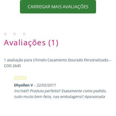
CARREGAR MAIS AVALIAÇÕES
Avaliações (1)
1 avaliação para
Chinelo Casamento Dourado Personalizado –
COD 2645
Avaliação
5
Dhyellen V
–
22/02/2017
de 5
Incrível!! Produto perfeito!! Exatamente como pedido,
tudo muito bem feito, nas embalagens!! Apaixonada