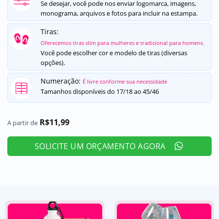
5, com
Se desejar, você pode nos enviar logomarca, imagens,
baseado em
monograma, arquivos e fotos para incluir na estampa.
avaliação de
cliente
Tiras:
Oferecemos tiras slim para mulheres e tradicional para homens.
Você pode escolher cor e modelo de tiras (diversas
opções).
Numeração:
É livre conforme sua necessidade
Tamanhos disponíveis do 17/18 ao 45/46
R$
11,99
A partir de
SOLICITE UM ORÇAMENTO AGORA