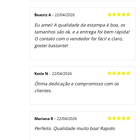
Beatriz A
–
22/04/2026
Avaliação
5
Eu amei! A qualidade da estampa é boa, os
de 5
tamanhos são ok, e a entrega foi bem rápida!
O contato com o vendedor foi fácil e claro,
gostei bastante!
Ketle N
–
22/04/2026
Avaliação
5
Ótima dedicação e compromisso com os
de 5
clientes.
Mariana R
–
22/04/2026
Avaliação
5
Perfeito. Qualidade muito boa! Rapido
de 5