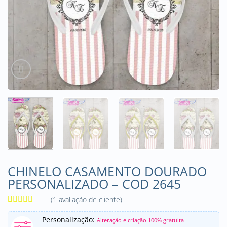
CHINELO CASAMENTO DOURADO
PERSONALIZADO – COD 2645
(
1
avaliação de cliente)
Avaliado
1
como
5
de
Personalização:
Alteração e criação 100% gratuita