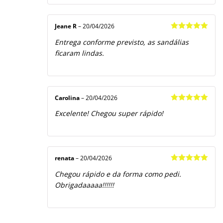
Jeane R
–
20/04/2026
Avaliação
5
Entrega conforme previsto, as sandálias
de 5
ficaram lindas.
Carolina
–
20/04/2026
Avaliação
5
Excelente! Chegou super rápido!
de 5
renata
–
20/04/2026
Avaliação
5
Chegou rápido e da forma como pedi.
de 5
Obrigadaaaaa!!!!!!