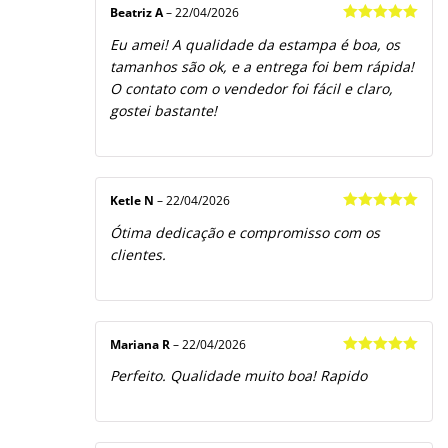
Beatriz A
–
22/04/2026
Avaliação
5
Eu amei! A qualidade da estampa é boa, os
de 5
tamanhos são ok, e a entrega foi bem rápida!
O contato com o vendedor foi fácil e claro,
gostei bastante!
Ketle N
–
22/04/2026
Avaliação
5
Ótima dedicação e compromisso com os
de 5
clientes.
Mariana R
–
22/04/2026
Avaliação
5
Perfeito. Qualidade muito boa! Rapido
de 5