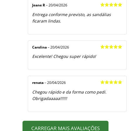
Jeane R
–
20/04/2026
Avaliação
5
Entrega conforme previsto, as sandálias
de 5
ficaram lindas.
Carolina
–
20/04/2026
Avaliação
5
Excelente! Chegou super rápido!
de 5
renata
–
20/04/2026
Avaliação
5
Chegou rápido e da forma como pedi.
de 5
Obrigadaaaaa!!!!!!
CARREGAR MAIS AVALIAÇÕES