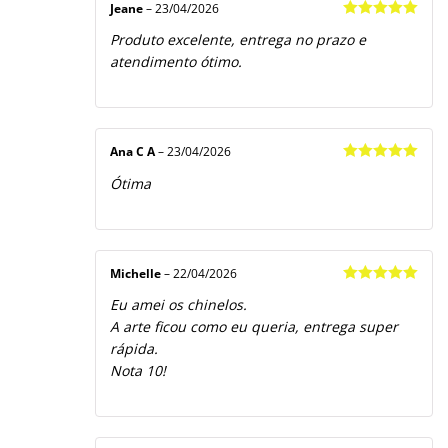
Jeane
–
23/04/2026
Avaliação
5
Produto excelente, entrega no prazo e
de 5
atendimento ótimo.
Ana C A
–
23/04/2026
Avaliação
5
Ótima
de 5
Michelle
–
22/04/2026
Avaliação
5
Eu amei os chinelos.
de 5
A arte ficou como eu queria, entrega super
rápida.
Nota 10!