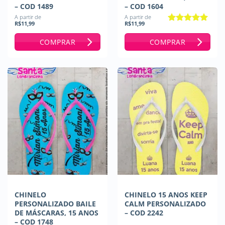
– COD 1489
– COD 1604
A partir de
A partir de
R$
11,99
R$
11,99
Avaliação
5
de 5
COMPRAR
COMPRAR
CHINELO
CHINELO 15 ANOS KEEP
PERSONALIZADO BAILE
CALM PERSONALIZADO
DE MÁSCARAS, 15 ANOS
– COD 2242
– COD 1748