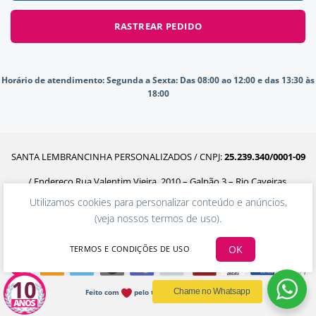
RASTREAR PEDIDO
Horário de atendimento:
Segunda a Sexta: Das 08:00 ao 12:00 e das 13:30 às
18:00
SANTA LEMBRANCINHA PERSONALIZADOS / CNPJ:
25.239.340/0001-09
/ Endereço Rua Valentim Vieira, 2010 – Galpão 3 – Rio Caveiras,
Utilizamos cookies para personalizar conteúdo e anúncios,
Biguaçu – SC, 88160-302
(
veja nossos termos de uso
).
OK
TERMOS E CONDIÇÕES DE USO
Chame no Whatsapp
Feito com
pelo time da Ecommerceria