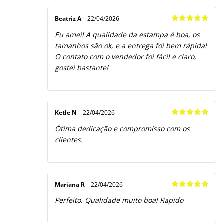
Beatriz A
–
22/04/2026
Avaliação
5
Eu amei! A qualidade da estampa é boa, os
de 5
tamanhos são ok, e a entrega foi bem rápida!
O contato com o vendedor foi fácil e claro,
gostei bastante!
Ketle N
–
22/04/2026
Avaliação
5
Ótima dedicação e compromisso com os
de 5
clientes.
Mariana R
–
22/04/2026
Avaliação
5
Perfeito. Qualidade muito boa! Rapido
de 5