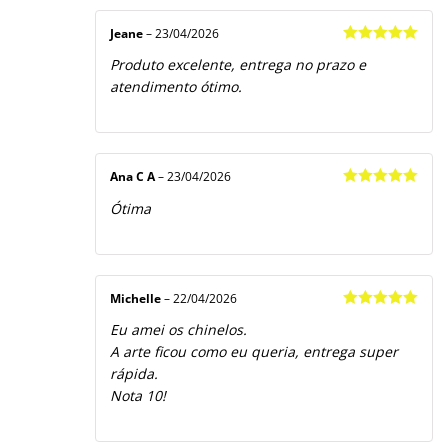
Jeane
–
23/04/2026
Avaliação
5
Produto excelente, entrega no prazo e
de 5
atendimento ótimo.
Ana C A
–
23/04/2026
Avaliação
5
Ótima
de 5
Michelle
–
22/04/2026
Avaliação
5
Eu amei os chinelos.
de 5
A arte ficou como eu queria, entrega super
rápida.
Nota 10!