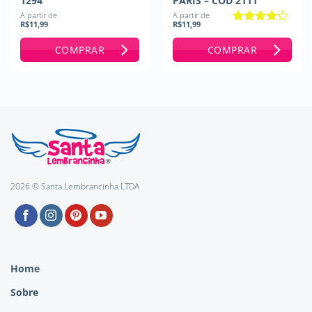
1294
PARIS – COD 2111
A partir de
A partir de
R$
11,99
R$
11,99
Avaliação
4
de 5
COMPRAR
COMPRAR
2026 © Santa Lembrancinha LTDA
Home
Sobre