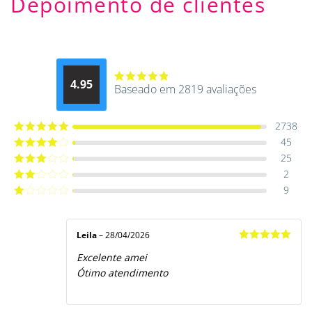
Depoimento de clientes
4.95
Baseado em 2819 avaliações
Avaliação
4.9514012061015
de 5
2738
45
Avaliação
5
de 5
25
Avaliação
4
de 5
2
Avaliação
3
de 5
9
Avaliação
2
de
Avaliação
5
1
de
5
Leila
–
28/04/2026
Avaliação
5
Excelente amei
de 5
Ótimo atendimento