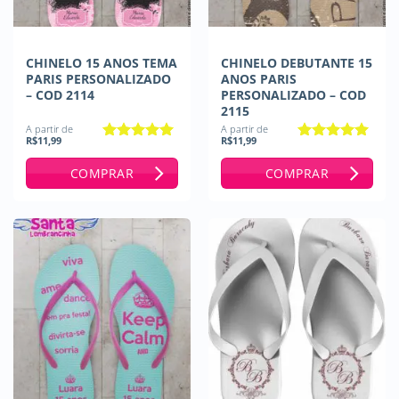
CHINELO 15 ANOS TEMA
CHINELO DEBUTANTE 15
PARIS PERSONALIZADO
ANOS PARIS
– COD 2114
PERSONALIZADO – COD
2115
A partir de
A partir de
R$
11,99
R$
11,99
Avaliação
5
Avaliação
5
de 5
de 5
COMPRAR
COMPRAR