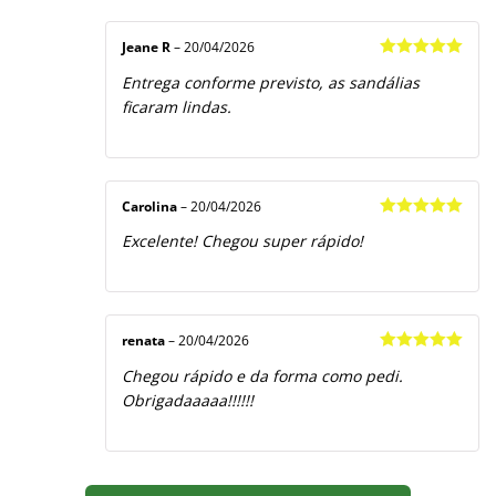
Jeane R
–
20/04/2026
Avaliação
5
Entrega conforme previsto, as sandálias
de 5
ficaram lindas.
Carolina
–
20/04/2026
Avaliação
5
Excelente! Chegou super rápido!
de 5
renata
–
20/04/2026
Avaliação
5
Chegou rápido e da forma como pedi.
de 5
Obrigadaaaaa!!!!!!