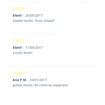
Avaliação
5
Elenir
–
26/05/2017
de 5
Gostei muito. Ficou show!!!
Avaliação
5
Elenir
–
11/04/2017
de 5
Lindo! Amei!
Avaliação
5
Ana P M
–
10/01/2017
de 5
gostei muito ,foi como eu esperava