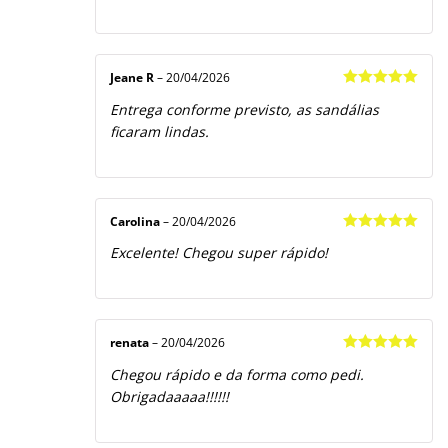
Jeane R
–
20/04/2026
Avaliação
5
Entrega conforme previsto, as sandálias
de 5
ficaram lindas.
Carolina
–
20/04/2026
Avaliação
5
Excelente! Chegou super rápido!
de 5
renata
–
20/04/2026
Avaliação
5
Chegou rápido e da forma como pedi.
de 5
Obrigadaaaaa!!!!!!