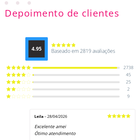
Depoimento de clientes
4.95
Baseado em 2819 avaliações
Avaliação
4.9514012061015
de 5
2738
45
Avaliação
5
de 5
25
Avaliação
4
de 5
2
Avaliação
3
de 5
9
Avaliação
2
de
Avaliação
5
1
de
5
Leila
–
28/04/2026
Avaliação
5
Excelente amei
de 5
Ótimo atendimento