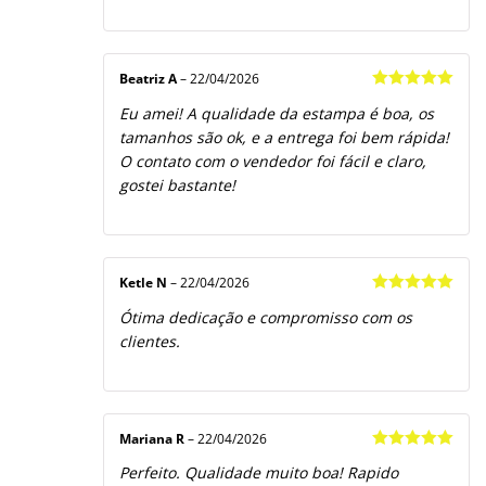
Beatriz A
–
22/04/2026
Avaliação
5
Eu amei! A qualidade da estampa é boa, os
de 5
tamanhos são ok, e a entrega foi bem rápida!
O contato com o vendedor foi fácil e claro,
gostei bastante!
Ketle N
–
22/04/2026
Avaliação
5
Ótima dedicação e compromisso com os
de 5
clientes.
Mariana R
–
22/04/2026
Avaliação
5
Perfeito. Qualidade muito boa! Rapido
de 5