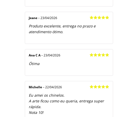
Jeane
–
23/04/2026
Avaliação
5
Produto excelente, entrega no prazo e
de 5
atendimento ótimo.
Ana C A
–
23/04/2026
Avaliação
5
Ótima
de 5
Michelle
–
22/04/2026
Avaliação
5
Eu amei os chinelos.
de 5
A arte ficou como eu queria, entrega super
rápida.
Nota 10!