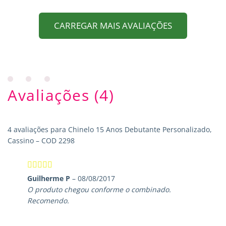
CARREGAR MAIS AVALIAÇÕES
Avaliações (4)
4 avaliações para
Chinelo 15 Anos Debutante Personalizado,
Cassino – COD 2298
Avaliação
5
Guilherme P
–
08/08/2017
de 5
O produto chegou conforme o combinado.
Recomendo.