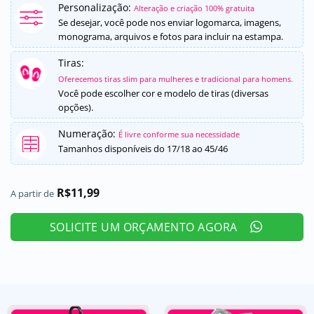
como
5
de
Personalização:
Alteração e criação 100% gratuita
5, com
Se desejar, você pode nos enviar logomarca, imagens,
baseado em
monograma, arquivos e fotos para incluir na estampa.
avaliações
de clientes
Tiras:
Oferecemos tiras slim para mulheres e tradicional para homens.
Você pode escolher cor e modelo de tiras (diversas
opções).
Numeração:
É livre conforme sua necessidade
Tamanhos disponíveis do 17/18 ao 45/46
R$
11,99
A partir de
SOLICITE UM ORÇAMENTO AGORA