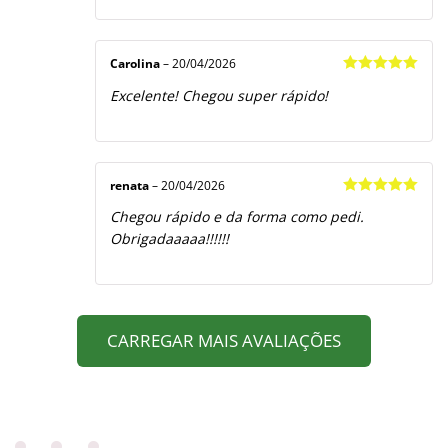
Carolina
–
20/04/2026
Avaliação
5
Excelente! Chegou super rápido!
de 5
renata
–
20/04/2026
Avaliação
5
Chegou rápido e da forma como pedi.
de 5
Obrigadaaaaa!!!!!!
CARREGAR MAIS AVALIAÇÕES