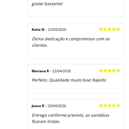
gostei bastante!
Ketle N
–
22/04/2026
Avaliação
5
Ótima dedicação e compromisso com os
de 5
clientes.
Mariana R
–
22/04/2026
Avaliação
5
Perfeito. Qualidade muito boa! Rapido
de 5
Jeane R
–
20/04/2026
Avaliação
5
Entrega conforme previsto, as sandálias
de 5
ficaram lindas.