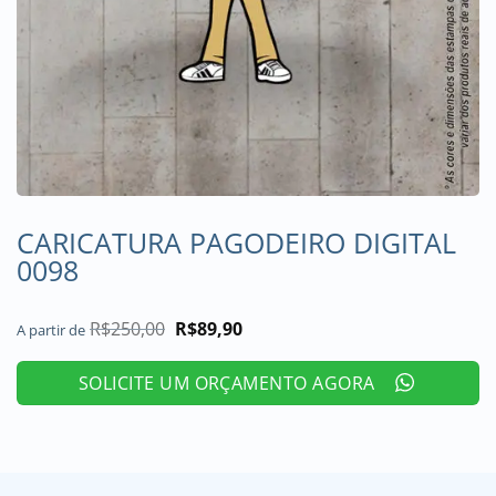
CARICATURA PAGODEIRO DIGITAL
0098
R$
250,00
O
R$
89,90
O
A partir de
preço
preço
original
atual
era:
é:
SOLICITE UM ORÇAMENTO AGORA
R$250,00.
R$89,90.