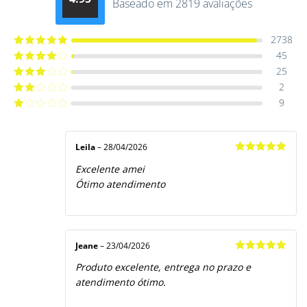
Baseado em 2819 avaliações
Avaliação
4.9514012061015
de 5
2738
45
Avaliação
5
de 5
25
Avaliação
4
de 5
2
Avaliação
3
de 5
9
Avaliação
2
de
Avaliação
5
1
de
5
Leila
–
28/04/2026
Avaliação
5
Excelente amei
de 5
Ótimo atendimento
Jeane
–
23/04/2026
Avaliação
5
Produto excelente, entrega no prazo e
de 5
atendimento ótimo.