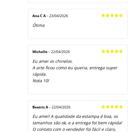
Ana C A
–
23/04/2026
Avaliação
5
Ótima
de 5
Michelle
–
22/04/2026
Avaliação
5
Eu amei os chinelos.
de 5
A arte ficou como eu queria, entrega super
rápida.
Nota 10!
Beatriz A
–
22/04/2026
Avaliação
5
Eu amei! A qualidade da estampa é boa, os
de 5
tamanhos são ok, e a entrega foi bem rápida!
O contato com o vendedor foi fácil e claro,