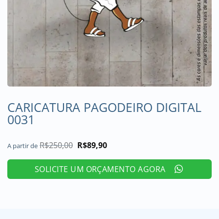
CARICATURA PAGODEIRO DIGITAL
0031
R$
250,00
O
R$
89,90
O
A partir de
preço
preço
original
atual
era:
é:
SOLICITE UM ORÇAMENTO AGORA
R$250,00.
R$89,90.