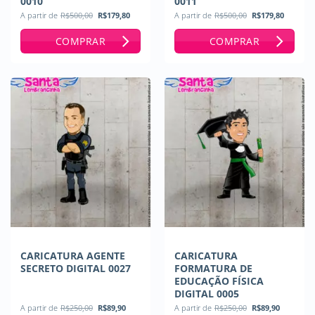
0010
0011
O
O
O
O
A partir de
R$
500,00
R$
179,80
A partir de
R$
500,00
R$
179,80
preço
preço
preço
preço
original
atual
original
atual
COMPRAR
COMPRAR
era:
é:
era:
é:
R$500,00.
R$179,80.
R$500,00.
R$179,
CARICATURA AGENTE
CARICATURA
SECRETO DIGITAL 0027
FORMATURA DE
EDUCAÇÃO FÍSICA
DIGITAL 0005
O
O
O
O
A partir de
R$
250,00
R$
89,90
A partir de
R$
250,00
R$
89,90