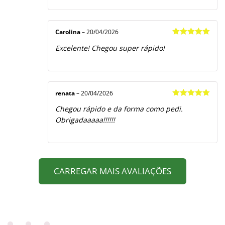
Carolina
–
20/04/2026
Avaliação
5
Excelente! Chegou super rápido!
de 5
renata
–
20/04/2026
Avaliação
5
Chegou rápido e da forma como pedi.
de 5
Obrigadaaaaa!!!!!!
CARREGAR MAIS AVALIAÇÕES