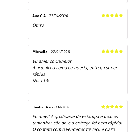
Ana C A
–
23/04/2026
Avaliação
5
Ótima
de 5
Michelle
–
22/04/2026
Avaliação
5
Eu amei os chinelos.
de 5
A arte ficou como eu queria, entrega super
rápida.
Nota 10!
Beatriz A
–
22/04/2026
Avaliação
5
Eu amei! A qualidade da estampa é boa, os
de 5
tamanhos são ok, e a entrega foi bem rápida!
O contato com o vendedor foi fácil e claro,