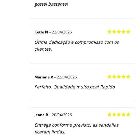
gostei bastante!
Ketle N
–
22/04/2026
Avaliação
5
Ótima dedicação e compromisso com os
de 5
clientes.
Mariana R
–
22/04/2026
Avaliação
5
Perfeito. Qualidade muito boa! Rapido
de 5
Jeane R
–
20/04/2026
Avaliação
5
Entrega conforme previsto, as sandálias
de 5
ficaram lindas.