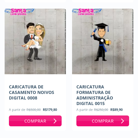
CARICATURA DE
CARICATURA
CASAMENTO NOIVOS
FORMATURA DE
DIGITAL 0008
ADMINISTRAÇÃO
DIGITAL 0015
O
O
O
O
A partir de
R$
500,00
R$
179,80
A partir de
R$
250,00
R$
89,90
preço
preço
preço
preço
original
atual
original
atual
COMPRAR
COMPRAR
era:
é:
era:
é:
R$500,00.
R$179,80.
R$250,00.
R$89,90