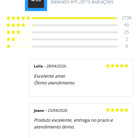
Baseado em 2819 avaliações
Avaliação
4.9514012061015
de 5
2738
45
Avaliação
5
de 5
25
Avaliação
4
de 5
2
Avaliação
3
de 5
9
Avaliação
2
de
Avaliação
5
1
de
5
Leila
–
28/04/2026
Avaliação
5
Excelente amei
de 5
Ótimo atendimento
Jeane
–
23/04/2026
Avaliação
5
Produto excelente, entrega no prazo e
de 5
atendimento ótimo.