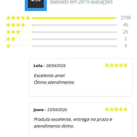
Baseado em 2819 avaliações
Avaliação
4.9514012061015
de 5
2738
45
Avaliação
5
de 5
25
Avaliação
4
de 5
2
Avaliação
3
de 5
9
Avaliação
2
de
Avaliação
5
1
de
5
Leila
–
28/04/2026
Avaliação
5
Excelente amei
de 5
Ótimo atendimento
Jeane
–
23/04/2026
Avaliação
5
Produto excelente, entrega no prazo e
de 5
atendimento ótimo.