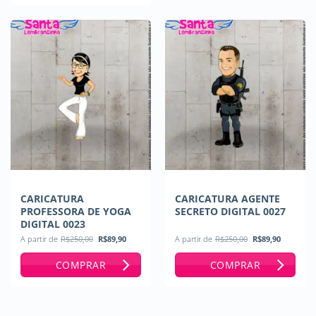
CARICATURA
CARICATURA AGENTE
PROFESSORA DE YOGA
SECRETO DIGITAL 0027
DIGITAL 0023
O
O
O
O
A partir de
R$
250,00
R$
89,90
A partir de
R$
250,00
R$
89,90
preço
preço
preço
preço
original
atual
original
atual
COMPRAR
COMPRAR
era:
é:
era:
é:
R$250,00.
R$89,90.
R$250,00.
R$89,90