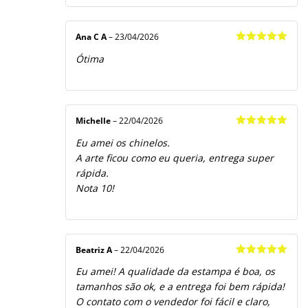
Ana C A
–
23/04/2026
Avaliação
5
Ótima
de 5
Michelle
–
22/04/2026
Avaliação
5
Eu amei os chinelos.
de 5
A arte ficou como eu queria, entrega super
rápida.
Nota 10!
Beatriz A
–
22/04/2026
Avaliação
5
Eu amei! A qualidade da estampa é boa, os
de 5
tamanhos são ok, e a entrega foi bem rápida!
O contato com o vendedor foi fácil e claro,