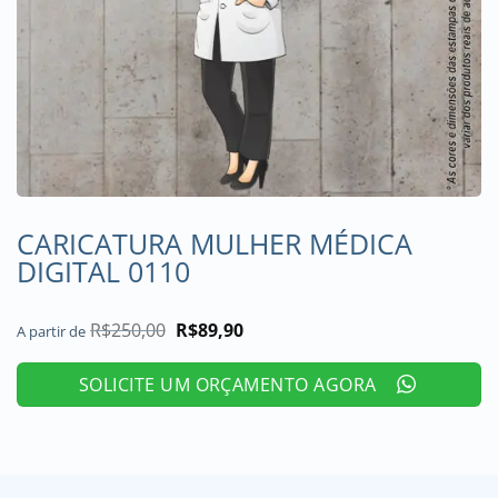
CARICATURA MULHER MÉDICA
DIGITAL 0110
R$
250,00
O
R$
89,90
O
A partir de
preço
preço
original
atual
era:
é:
SOLICITE UM ORÇAMENTO AGORA
R$250,00.
R$89,90.