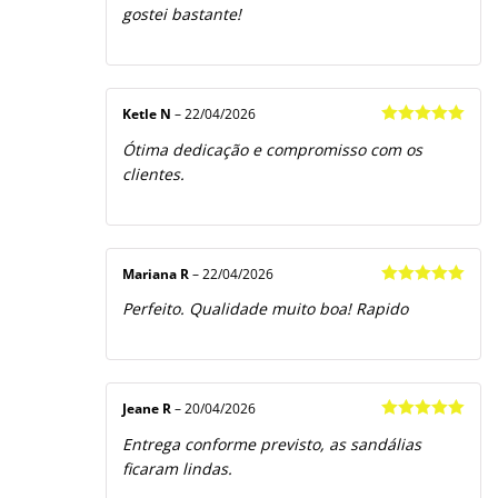
gostei bastante!
Ketle N
–
22/04/2026
Avaliação
5
Ótima dedicação e compromisso com os
de 5
clientes.
Mariana R
–
22/04/2026
Avaliação
5
Perfeito. Qualidade muito boa! Rapido
de 5
Jeane R
–
20/04/2026
Avaliação
5
Entrega conforme previsto, as sandálias
de 5
ficaram lindas.