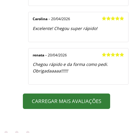
Carolina
–
20/04/2026
Avaliação
5
Excelente! Chegou super rápido!
de 5
renata
–
20/04/2026
Avaliação
5
Chegou rápido e da forma como pedi.
de 5
Obrigadaaaaa!!!!!!
CARREGAR MAIS AVALIAÇÕES