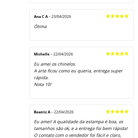
Ana C A
–
23/04/2026
Avaliação
5
Ótima
de 5
Michelle
–
22/04/2026
Avaliação
5
Eu amei os chinelos.
de 5
A arte ficou como eu queria, entrega super
rápida.
Nota 10!
Beatriz A
–
22/04/2026
Avaliação
5
Eu amei! A qualidade da estampa é boa, os
de 5
tamanhos são ok, e a entrega foi bem rápida!
O contato com o vendedor foi fácil e claro,