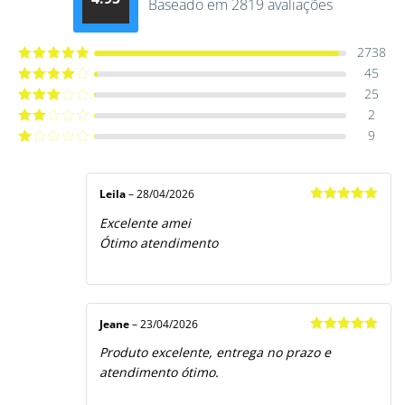
Baseado em 2819 avaliações
Avaliação
4.9514012061015
de 5
2738
45
Avaliação
5
de 5
25
Avaliação
4
de 5
2
Avaliação
3
de 5
9
Avaliação
2
de
Avaliação
5
1
de
5
Leila
–
28/04/2026
Avaliação
5
Excelente amei
de 5
Ótimo atendimento
Jeane
–
23/04/2026
Avaliação
5
Produto excelente, entrega no prazo e
de 5
atendimento ótimo.