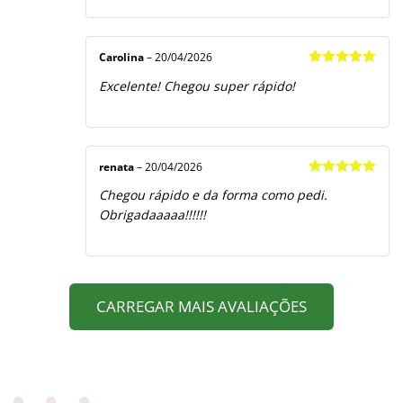
Carolina
–
20/04/2026
Avaliação
5
Excelente! Chegou super rápido!
de 5
renata
–
20/04/2026
Avaliação
5
Chegou rápido e da forma como pedi.
de 5
Obrigadaaaaa!!!!!!
CARREGAR MAIS AVALIAÇÕES