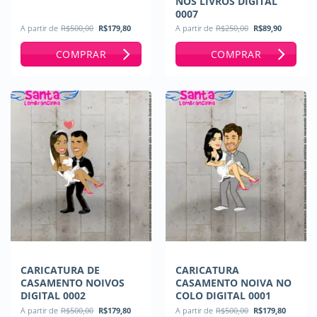
NOS LIVROS DIGITAL
0007
O
O
O
O
A partir de
R$
500,00
R$
179,80
A partir de
R$
250,00
R$
89,90
preço
preço
preço
preço
original
atual
original
atual
COMPRAR
COMPRAR
era:
é:
era:
é:
R$500,00.
R$179,80.
R$250,00.
R$89,90
CARICATURA DE
CARICATURA
CASAMENTO NOIVOS
CASAMENTO NOIVA NO
DIGITAL 0002
COLO DIGITAL 0001
O
O
O
O
A partir de
R$
500,00
R$
179,80
A partir de
R$
500,00
R$
179,80