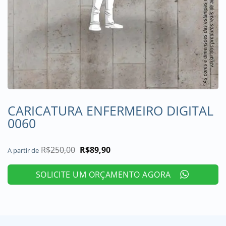
CARICATURA ENFERMEIRO DIGITAL
0060
R$
250,00
O
R$
89,90
O
A partir de
preço
preço
original
atual
era:
é:
SOLICITE UM ORÇAMENTO AGORA
R$250,00.
R$89,90.