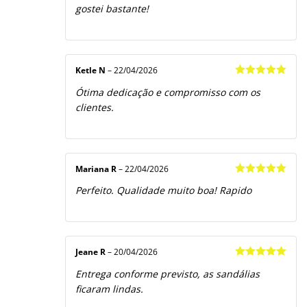
gostei bastante!
Ketle N
–
22/04/2026
Avaliação
5
Ótima dedicação e compromisso com os
de 5
clientes.
Mariana R
–
22/04/2026
Avaliação
5
Perfeito. Qualidade muito boa! Rapido
de 5
Jeane R
–
20/04/2026
Avaliação
5
Entrega conforme previsto, as sandálias
de 5
ficaram lindas.