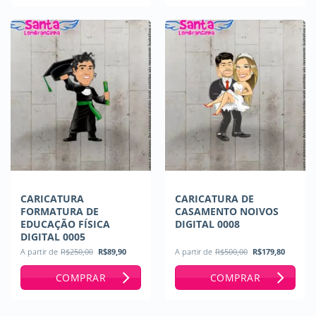
CARICATURA
CARICATURA DE
FORMATURA DE
CASAMENTO NOIVOS
EDUCAÇÃO FÍSICA
DIGITAL 0008
DIGITAL 0005
O
O
O
O
A partir de
R$
250,00
R$
89,90
A partir de
R$
500,00
R$
179,80
preço
preço
preço
preço
original
atual
original
atual
COMPRAR
COMPRAR
era:
é:
era:
é:
R$250,00.
R$89,90.
R$500,00.
R$179,