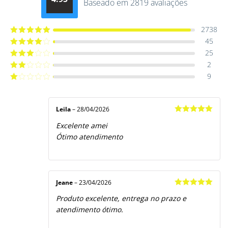
Baseado em 2819 avaliações
Avaliação
4.9514012061015
de 5
2738
45
Avaliação
5
de 5
25
Avaliação
4
de 5
2
Avaliação
3
de 5
9
Avaliação
2
de
Avaliação
5
1
de
5
Leila
–
28/04/2026
Avaliação
5
Excelente amei
de 5
Ótimo atendimento
Jeane
–
23/04/2026
Avaliação
5
Produto excelente, entrega no prazo e
de 5
atendimento ótimo.