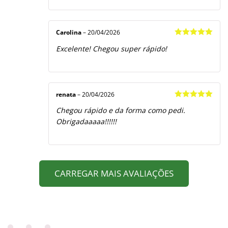
Carolina
–
20/04/2026
Avaliação
5
Excelente! Chegou super rápido!
de 5
renata
–
20/04/2026
Avaliação
5
Chegou rápido e da forma como pedi.
de 5
Obrigadaaaaa!!!!!!
CARREGAR MAIS AVALIAÇÕES