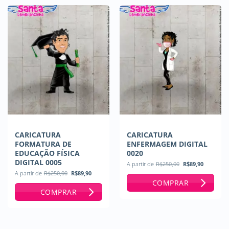
CARICATURA
CARICATURA
FORMATURA DE
ENFERMAGEM DIGITAL
EDUCAÇÃO FÍSICA
0020
DIGITAL 0005
O
O
A partir de
R$
250,00
R$
89,90
preço
preço
O
O
A partir de
R$
250,00
R$
89,90
original
atual
preço
preço
COMPRAR
era:
é:
original
atual
R$250,00.
R$89,90
COMPRAR
era:
é:
R$250,00.
R$89,90.