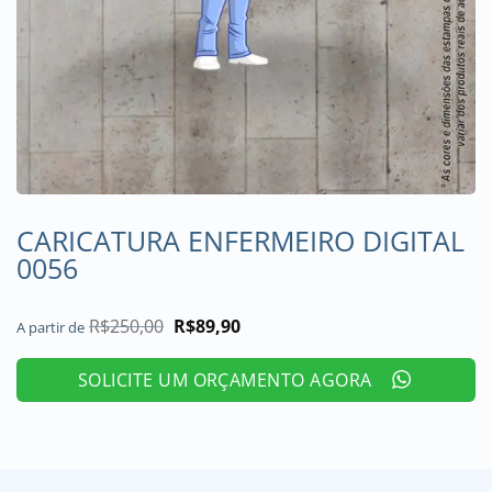
CARICATURA ENFERMEIRO DIGITAL
0056
R$
250,00
O
R$
89,90
O
A partir de
preço
preço
original
atual
era:
é:
SOLICITE UM ORÇAMENTO AGORA
R$250,00.
R$89,90.