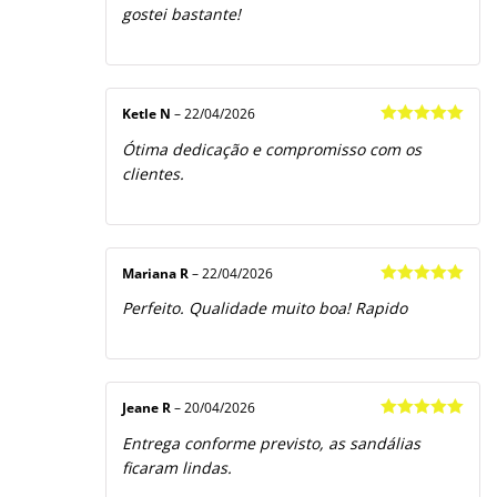
gostei bastante!
Ketle N
–
22/04/2026
Avaliação
5
Ótima dedicação e compromisso com os
de 5
clientes.
Mariana R
–
22/04/2026
Avaliação
5
Perfeito. Qualidade muito boa! Rapido
de 5
Jeane R
–
20/04/2026
Avaliação
5
Entrega conforme previsto, as sandálias
de 5
ficaram lindas.