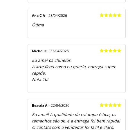
Ana C A
–
23/04/2026
Avaliação
5
Ótima
de 5
Michelle
–
22/04/2026
Avaliação
5
Eu amei os chinelos.
de 5
A arte ficou como eu queria, entrega super
rápida.
Nota 10!
Beatriz A
–
22/04/2026
Avaliação
5
Eu amei! A qualidade da estampa é boa, os
de 5
tamanhos são ok, e a entrega foi bem rápida!
O contato com o vendedor foi fácil e claro,