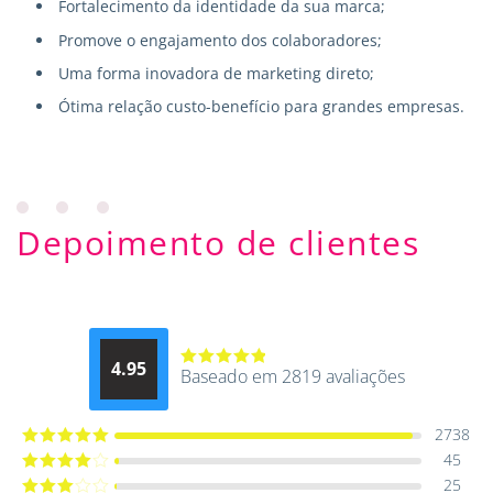
Fortalecimento da identidade da sua marca;
Promove o engajamento dos colaboradores;
Uma forma inovadora de marketing direto;
Ótima relação custo-benefício para grandes empresas.
Depoimento de clientes
4.95
Baseado em 2819 avaliações
Avaliação
4.9514012061015
de 5
2738
45
Avaliação
5
de 5
25
Avaliação