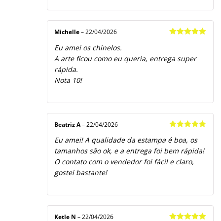
Michelle
–
22/04/2026
Avaliação
5
Eu amei os chinelos.
de 5
A arte ficou como eu queria, entrega super
rápida.
Nota 10!
Beatriz A
–
22/04/2026
Avaliação
5
Eu amei! A qualidade da estampa é boa, os
de 5
tamanhos são ok, e a entrega foi bem rápida!
O contato com o vendedor foi fácil e claro,
gostei bastante!
Ketle N
–
22/04/2026