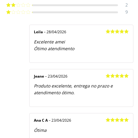
4
de 5
2
Avaliação
3
de 5
9
Avaliação
2
de
Avaliação
5
1
de
5
Leila
–
28/04/2026
Avaliação
5
Excelente amei
de 5
Ótimo atendimento
Jeane
–
23/04/2026
Avaliação
5
Produto excelente, entrega no prazo e
de 5
atendimento ótimo.
Ana C A
–
23/04/2026
Avaliação
5
Ótima
de 5