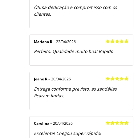
Avaliação
5
Ótima dedicação e compromisso com os
de 5
clientes.
Mariana R
–
22/04/2026
Avaliação
5
Perfeito. Qualidade muito boa! Rapido
de 5
Jeane R
–
20/04/2026
Avaliação
5
Entrega conforme previsto, as sandálias
de 5
ficaram lindas.
Carolina
–
20/04/2026
Avaliação
5
Excelente! Chegou super rápido!
de 5