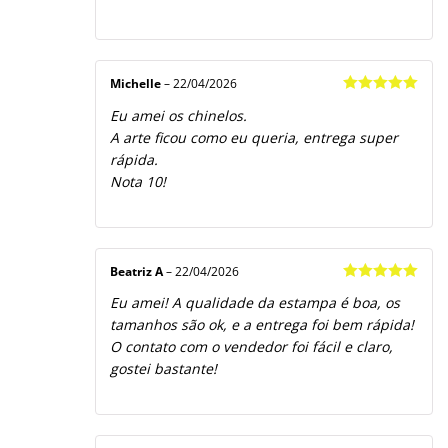
Michelle
–
22/04/2026
Avaliação
5
Eu amei os chinelos.
de 5
A arte ficou como eu queria, entrega super
rápida.
Nota 10!
Beatriz A
–
22/04/2026
Avaliação
5
Eu amei! A qualidade da estampa é boa, os
de 5
tamanhos são ok, e a entrega foi bem rápida!
O contato com o vendedor foi fácil e claro,
gostei bastante!