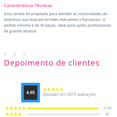
Características Técnicas
Essa caneta foi projetada para atender às necessidades de
empresas que buscam brindes marcantes e funcionais. O
pedido mínimo é de 50 peças, ideal para ações promocionais
de grande alcance.
Depoimento de clientes
4.95
Baseado em 2819 avaliações
Avaliação
4.9514012061015
de 5
2738
45
Avaliação
5