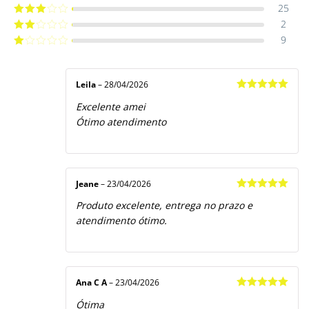
de 5
25
Avaliação
4
de 5
2
Avaliação
3
de 5
9
Avaliação
2
de
Avaliação
5
1
de
5
Leila
–
28/04/2026
Avaliação
5
Excelente amei
de 5
Ótimo atendimento
Jeane
–
23/04/2026
Avaliação
5
Produto excelente, entrega no prazo e
de 5
atendimento ótimo.
Ana C A
–
23/04/2026
Avaliação
5
Ótima
de 5