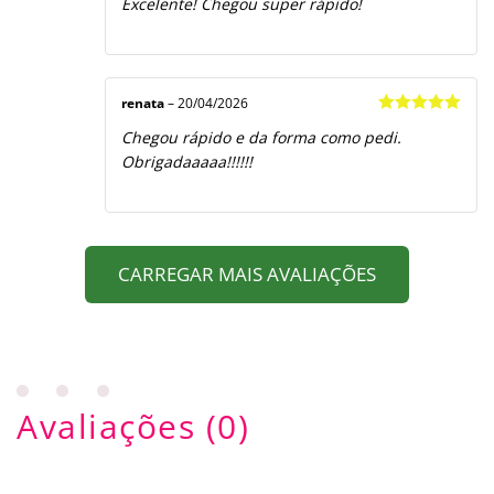
Excelente! Chegou super rápido!
de 5
renata
–
20/04/2026
Avaliação
5
Chegou rápido e da forma como pedi.
de 5
Obrigadaaaaa!!!!!!
CARREGAR MAIS AVALIAÇÕES
Avaliações (0)