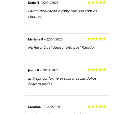
Ketle N
–
22/04/2026
Avaliação
5
Ótima dedicação e compromisso com os
de 5
clientes.
Mariana R
–
22/04/2026
Avaliação
5
Perfeito. Qualidade muito boa! Rapido
de 5
Jeane R
–
20/04/2026
Avaliação
5
Entrega conforme previsto, as sandálias
de 5
ficaram lindas.
Carolina
–
20/04/2026
Avaliação
5