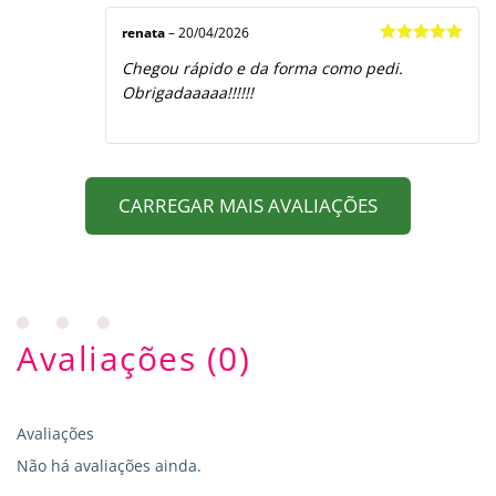
renata
–
20/04/2026
Avaliação
5
Chegou rápido e da forma como pedi.
de 5
Obrigadaaaaa!!!!!!
CARREGAR MAIS AVALIAÇÕES
Avaliações (0)
Avaliações
Não há avaliações ainda.