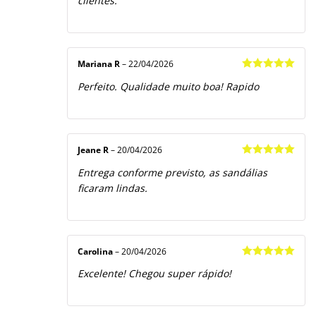
clientes.
Mariana R
–
22/04/2026
Avaliação
5
Perfeito. Qualidade muito boa! Rapido
de 5
Jeane R
–
20/04/2026
Avaliação
5
Entrega conforme previsto, as sandálias
de 5
ficaram lindas.
Carolina
–
20/04/2026
Avaliação
5
Excelente! Chegou super rápido!
de 5