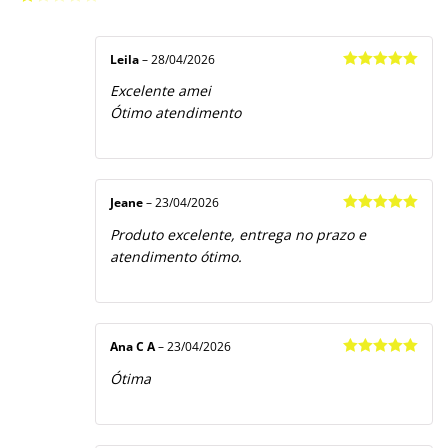
2
de
Avaliação
5
1
de
5
Leila
–
28/04/2026
Avaliação
5
Excelente amei
de 5
Ótimo atendimento
Jeane
–
23/04/2026
Avaliação
5
Produto excelente, entrega no prazo e
de 5
atendimento ótimo.
Ana C A
–
23/04/2026
Avaliação
5
Ótima
de 5