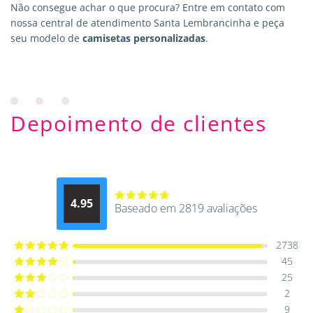
Não consegue achar o que procura?
Entre em contato
com
nossa central de atendimento Santa Lembrancinha e peça
seu modelo de
camisetas personalizadas
.
Depoimento de clientes
4.95
Baseado em 2819 avaliações
Avaliação
4.9514012061015
de 5
2738
45
Avaliação
5
de 5
25
Avaliação
4
de 5
2
Avaliação
3
de 5
9
Avaliação