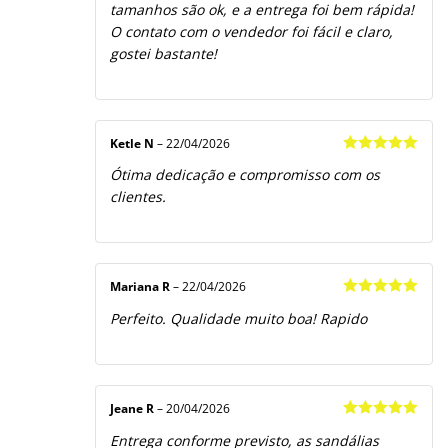
tamanhos são ok, e a entrega foi bem rápida!
O contato com o vendedor foi fácil e claro,
gostei bastante!
Ketle N
–
22/04/2026
Avaliação
5
Ótima dedicação e compromisso com os
de 5
clientes.
Mariana R
–
22/04/2026
Avaliação
5
Perfeito. Qualidade muito boa! Rapido
de 5
Jeane R
–
20/04/2026
Avaliação
5
Entrega conforme previsto, as sandálias
de 5