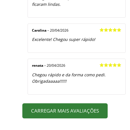
ficaram lindas.
Carolina
–
20/04/2026
Avaliação
5
Excelente! Chegou super rápido!
de 5
renata
–
20/04/2026
Avaliação
5
Chegou rápido e da forma como pedi.
de 5
Obrigadaaaaa!!!!!!
CARREGAR MAIS AVALIAÇÕES