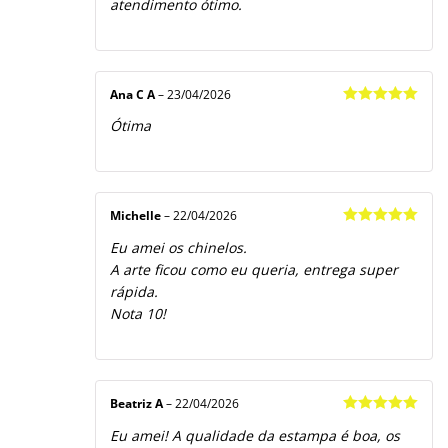
atendimento ótimo.
Ana C A
–
23/04/2026
Avaliação
5
Ótima
de 5
Michelle
–
22/04/2026
Avaliação
5
Eu amei os chinelos.
de 5
A arte ficou como eu queria, entrega super
rápida.
Nota 10!
Beatriz A
–
22/04/2026
Avaliação
5
Eu amei! A qualidade da estampa é boa, os
de 5