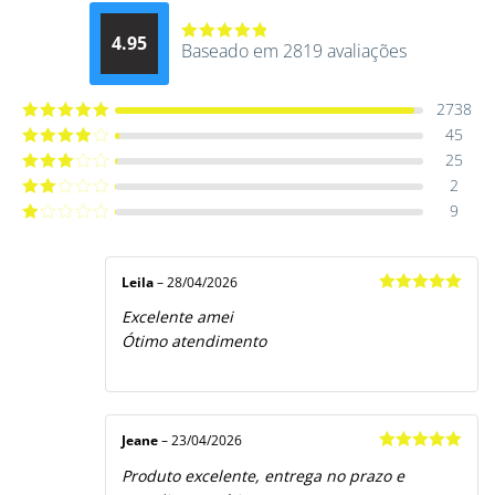
4.95
Baseado em 2819 avaliações
Avaliação
4.9514012061015
de 5
2738
45
Avaliação
5
de 5
25
Avaliação
4
de 5
2
Avaliação
3
de 5
9
Avaliação
2
de
Avaliação
5
1
de
5
Leila
–
28/04/2026
Avaliação
5
Excelente amei
de 5
Ótimo atendimento
Jeane
–
23/04/2026
Avaliação
5
Produto excelente, entrega no prazo e
de 5