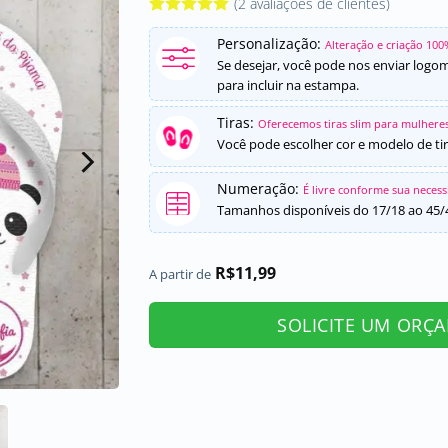
(
2
avaliações de clientes)
Avaliado
2
Personalização:
como
5
de
Alteração e criação 100
5, com
Se desejar, você pode nos enviar logo
baseado em
para incluir na estampa.
avaliações
de clientes
Tiras:
Oferecemos tiras slim para mulheres
Você pode escolher cor e modelo de tir
Numeração:
É livre conforme sua neces
Tamanhos disponíveis do 17/18 ao 45/
R$
11,99
A partir de
SOLICITE UM ORÇ