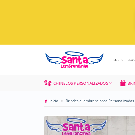
Skip
to
content
SOBRE
BLO
CHINELOS PERSONALIZADOS
BRI
»
Início
Brindes e lembrancinhas Personalizadas