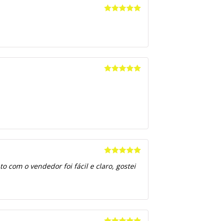
Avaliação
5
de 5
Avaliação
5
de 5
Avaliação
5
 com o vendedor foi fácil e claro, gostei
de 5