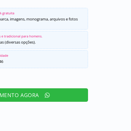
% gratuita
marca, imagens, monograma, arquivos e fotos
 e tradicional para homens.
as (diversas opções).
sidade
46
AMENTO AGORA