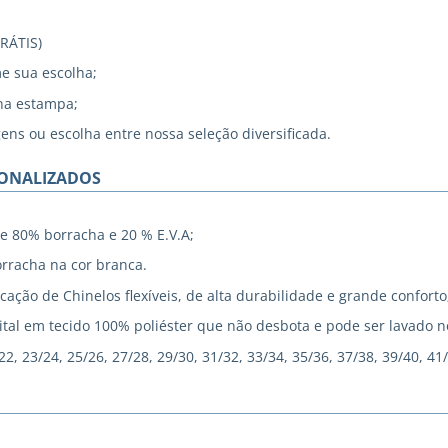
GRÁTIS)
me sua escolha;
na estampa;
gens ou escolha entre nossa seleção diversificada.
SONALIZADOS
e 80% borracha e 20 % E.V.A;
rracha na cor branca.
cação de Chinelos flexíveis, de alta durabilidade e grande conforto
tal em tecido 100% poliéster que não desbota e pode ser lavado 
, 23/24, 25/26, 27/28, 29/30, 31/32, 33/34, 35/36, 37/38, 39/40, 41