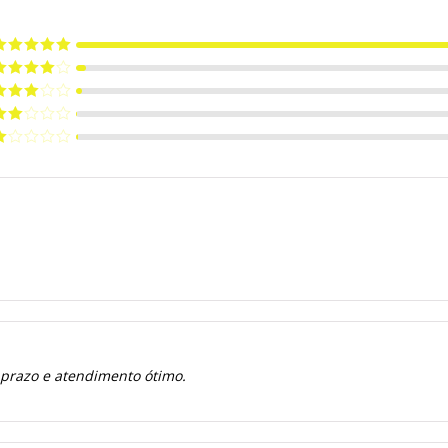
valiação
5
e 5
valiação
de 5
valiação
de 5
valiação
de
valiação
e
 prazo e atendimento ótimo.