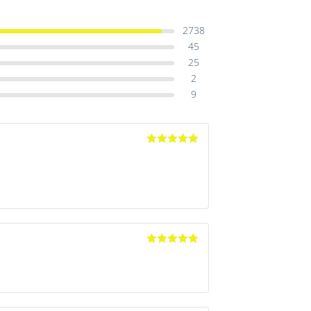
2738
45
25
2
9
Avaliação
5
de 5
Avaliação
5
de 5