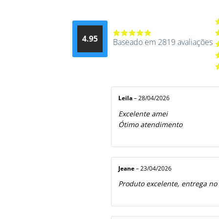
A
4.95
d
Baseado em 2819 avaliações
Avaliação
A
4.9514012061015
4
A
de 5
3
A
2
A
5
1
d
5
Leila
–
28/04/2026
Excelente amei
Ótimo atendimento
Jeane
–
23/04/2026
Produto excelente, entrega no