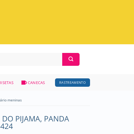
ISETAS
CANECAS
RASTREAMENTO
sário meninas
 DO PIJAMA, PANDA
2424