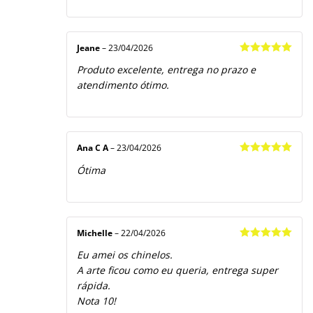
Jeane
–
23/04/2026
Avaliação
5
Produto excelente, entrega no prazo e
de 5
atendimento ótimo.
Ana C A
–
23/04/2026
Avaliação
5
Ótima
de 5
Michelle
–
22/04/2026
Avaliação
5
Eu amei os chinelos.
de 5
A arte ficou como eu queria, entrega super
rápida.
Nota 10!