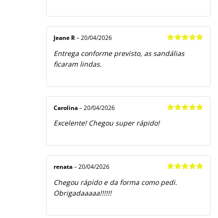
Jeane R
–
20/04/2026
Avaliação
5
Entrega conforme previsto, as sandálias
de 5
ficaram lindas.
Carolina
–
20/04/2026
Avaliação
5
Excelente! Chegou super rápido!
de 5
renata
–
20/04/2026
Avaliação
5
Chegou rápido e da forma como pedi.
de 5
Obrigadaaaaa!!!!!!