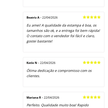
Beatriz A
–
22/04/2026
Avaliação
5
Eu amei! A qualidade da estampa é boa, os
de 5
tamanhos são ok, e a entrega foi bem rápida!
O contato com o vendedor foi fácil e claro,
gostei bastante!
Ketle N
–
22/04/2026
Avaliação
5
Ótima dedicação e compromisso com os
de 5
clientes.
Mariana R
–
22/04/2026
Avaliação
5
Perfeito. Qualidade muito boa! Rapido
de 5