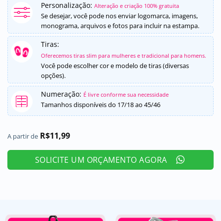
Personalização:
como
5
de
Alteração e criação 100% gratuita
5, com
Se desejar, você pode nos enviar logomarca, imagens,
baseado em
monograma, arquivos e fotos para incluir na estampa.
avaliação
de cliente
Tiras:
Oferecemos tiras slim para mulheres e tradicional para homens.
Você pode escolher cor e modelo de tiras (diversas
opções).
Numeração:
É livre conforme sua necessidade
Tamanhos disponíveis do 17/18 ao 45/46
R$
11,99
A partir de
SOLICITE UM ORÇAMENTO AGORA