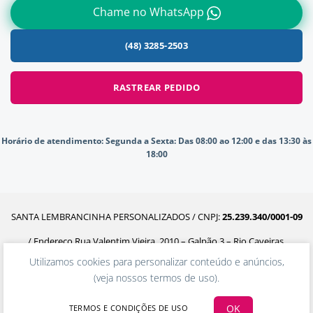
Chame no WhatsApp
(48) 3285-2503
RASTREAR PEDIDO
Horário de atendimento:
Segunda a Sexta: Das 08:00 ao 12:00 e das 13:30 às
18:00
SANTA LEMBRANCINHA PERSONALIZADOS / CNPJ:
25.239.340/0001-09
/ Endereço Rua Valentim Vieira, 2010 – Galpão 3 – Rio Caveiras,
Utilizamos cookies para personalizar conteúdo e anúncios,
Biguaçu – SC, 88160-302
(
veja nossos termos de uso
).
OK
TERMOS E CONDIÇÕES DE USO