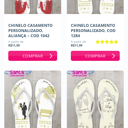
CHINELO CASAMENTO
CHINELO CASAMENTO
PERSONALIZADO,
PERSONALIZADO, COD
ALIANÇA – COD 1042
1284
A partir de
A partir de
R$
11,99
R$
11,99
Avaliação
5
de 5
COMPRAR
COMPRAR