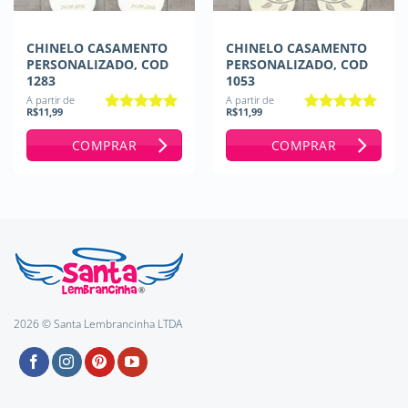
CHINELO CASAMENTO
CHINELO CASAMENTO
PERSONALIZADO, COD
PERSONALIZADO, COD
1283
1053
A partir de
A partir de
R$
11,99
R$
11,99
Avaliação
5
Avaliação
5
de 5
de 5
COMPRAR
COMPRAR
2026 © Santa Lembrancinha LTDA