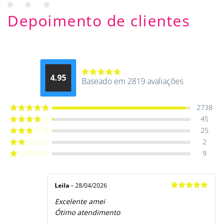
Depoimento de clientes
4.95
Baseado em 2819 avaliações
Avaliação
4.9514012061015
de 5
2738
45
Avaliação
5
de 5
25
Avaliação
4
de 5
2
Avaliação
3
de 5
9
Avaliação
2
de
Avaliação
5
1
de
5
Leila
–
28/04/2026
Avaliação
5
Excelente amei
de 5
Ótimo atendimento