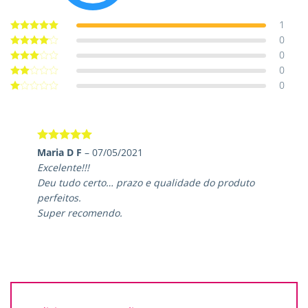
1
0
Avaliação
5
de 5
0
Avaliação
4
de 5
0
Avaliação
3
de 5
0
Avaliação
2
de
Avaliação
5
1
de
5
Avaliação
5
Maria D F
–
07/05/2021
de 5
Excelente!!!
Deu tudo certo… prazo e qualidade do produto
perfeitos.
Super recomendo.