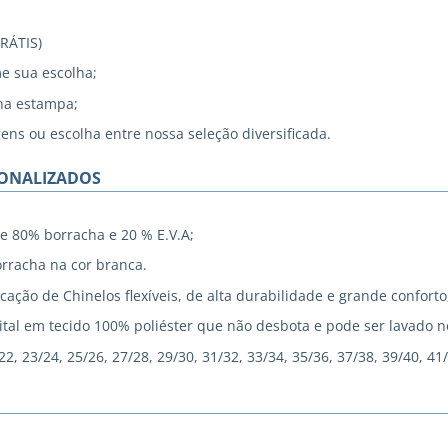
GRÁTIS)
me sua escolha;
na estampa;
gens ou escolha entre nossa seleção diversificada.
SONALIZADOS
e 80% borracha e 20 % E.V.A;
rracha na cor branca.
cação de Chinelos flexíveis, de alta durabilidade e grande conforto
tal em tecido 100% poliéster que não desbota e pode ser lavado 
, 23/24, 25/26, 27/28, 29/30, 31/32, 33/34, 35/36, 37/38, 39/40, 41