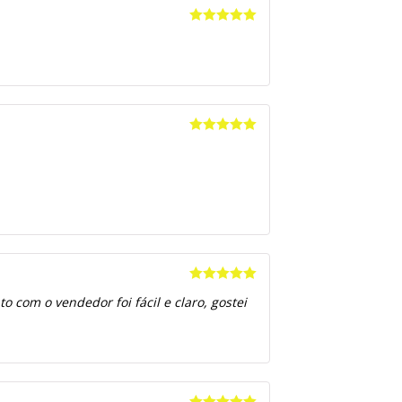
Avaliação
5
de 5
Avaliação
5
de 5
Avaliação
5
 com o vendedor foi fácil e claro, gostei
de 5