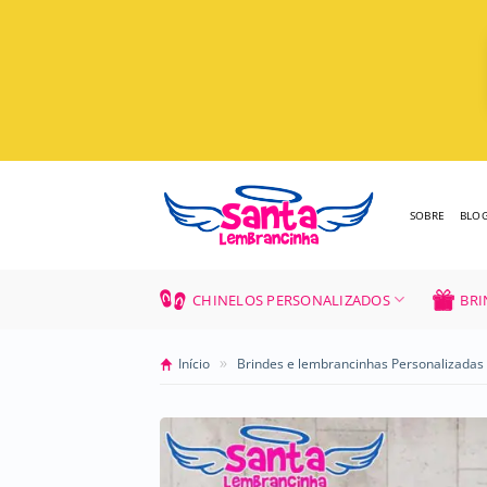
Skip
to
content
SOBRE
BLO
CHINELOS PERSONALIZADOS
BRI
»
Início
Brindes e lembrancinhas Personalizadas