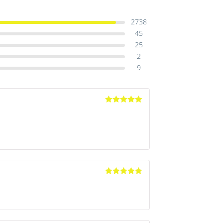
2738
45
25
2
9
Avaliação
5
de 5
Avaliação
5
de 5