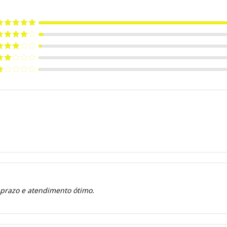
valiação
5
e 5
valiação
de 5
valiação
de 5
valiação
de
valiação
e
 prazo e atendimento ótimo.