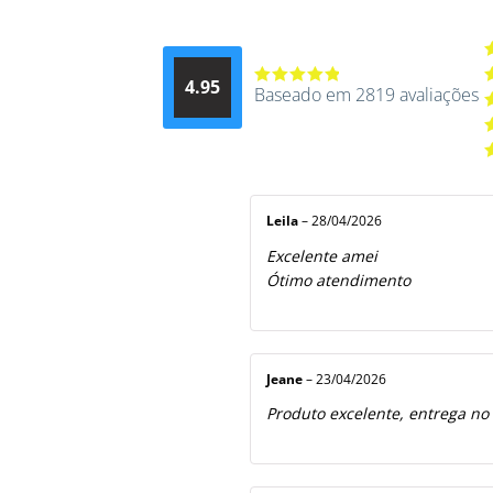
A
4.95
d
Baseado em 2819 avaliações
Avaliação
A
4.9514012061015
4
A
de 5
3
A
2
A
5
1
d
5
Leila
–
28/04/2026
Excelente amei
Ótimo atendimento
Jeane
–
23/04/2026
Produto excelente, entrega no