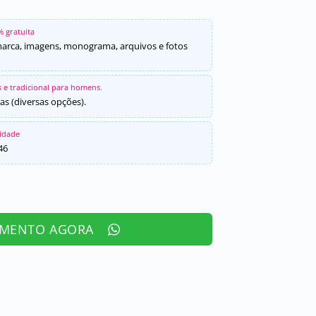
% gratuita
marca, imagens, monograma, arquivos e fotos
 e tradicional para homens.
as (diversas opções).
sidade
46
AMENTO AGORA