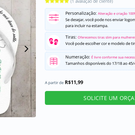
(
1
avaliação de cliente)
Avaliado
1
Personalização:
como
5
de
Alteração e criação 100
5, com
Se desejar, você pode nos enviar logo
baseado em
para incluir na estampa.
avaliação
de cliente
Tiras:
Oferecemos tiras slim para mulheres
Você pode escolher cor e modelo de tir
Numeração:
É livre conforme sua neces
Tamanhos disponíveis do 17/18 ao 45/
R$
11,99
A partir de
SOLICITE UM ORÇ