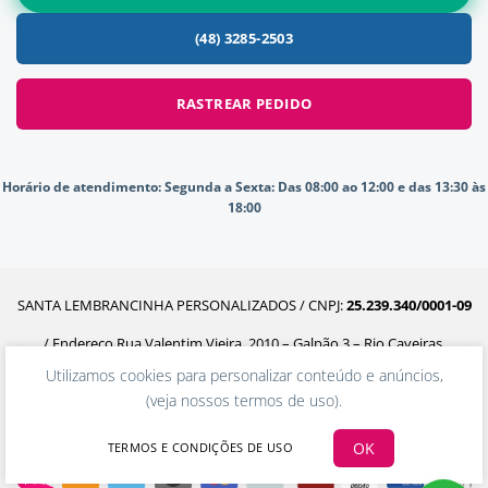
(48) 3285-2503
RASTREAR PEDIDO
Horário de atendimento:
Segunda a Sexta: Das 08:00 ao 12:00 e das 13:30 às
18:00
SANTA LEMBRANCINHA PERSONALIZADOS / CNPJ:
25.239.340/0001-09
/ Endereço Rua Valentim Vieira, 2010 – Galpão 3 – Rio Caveiras,
Utilizamos cookies para personalizar conteúdo e anúncios,
Biguaçu – SC, 88160-302
(
veja nossos termos de uso
).
OK
TERMOS E CONDIÇÕES DE USO