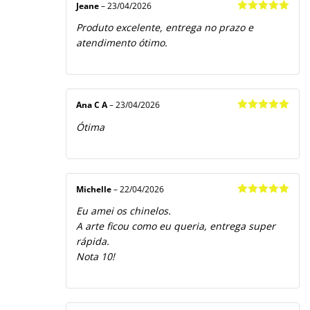
Jeane
–
23/04/2026
Avaliação
5
Produto excelente, entrega no prazo e
de 5
atendimento ótimo.
Ana C A
–
23/04/2026
Avaliação
5
Ótima
de 5
Michelle
–
22/04/2026
Avaliação
5
Eu amei os chinelos.
de 5
A arte ficou como eu queria, entrega super
rápida.
Nota 10!