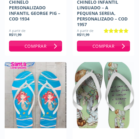
CHINELO
CHINELO INFANTIL
PERSONALIZADO
LINGUADO – A
INFANTIL GEORGE PIG –
PEQUENA SEREIA,
COD 1934
PERSONALIZADO – COD
1957
A partir de
A partir de
R$
11,99
R$
11,99
Avaliação
5
de 5
COMPRAR
COMPRAR