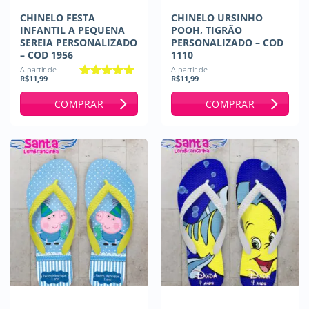
CHINELO FESTA
CHINELO URSINHO
INFANTIL A PEQUENA
POOH, TIGRÃO
SEREIA PERSONALIZADO
PERSONALIZADO – COD
– COD 1956
1110
A partir de
A partir de
R$
11,99
R$
11,99
Avaliação
5
de 5
COMPRAR
COMPRAR