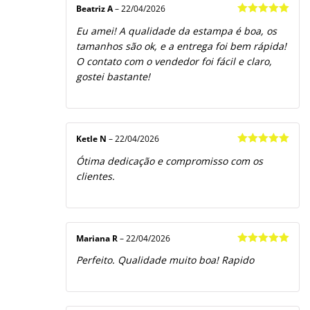
Beatriz A
–
22/04/2026
Avaliação
5
Eu amei! A qualidade da estampa é boa, os
de 5
tamanhos são ok, e a entrega foi bem rápida!
O contato com o vendedor foi fácil e claro,
gostei bastante!
Ketle N
–
22/04/2026
Avaliação
5
Ótima dedicação e compromisso com os
de 5
clientes.
Mariana R
–
22/04/2026
Avaliação
5
Perfeito. Qualidade muito boa! Rapido
de 5