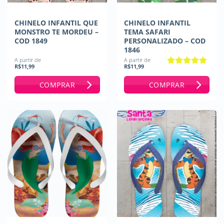
CHINELO INFANTIL QUE
CHINELO INFANTIL
MONSTRO TE MORDEU –
TEMA SAFARI
COD 1849
PERSONALIZADO – COD
1846
A partir de
A partir de
R$
11,99
R$
11,99
Avaliação
5
de 5
COMPRAR
COMPRAR