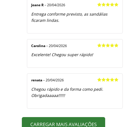
Jeane R
–
20/04/2026
Avaliação
5
Entrega conforme previsto, as sandálias
de 5
ficaram lindas.
Carolina
–
20/04/2026
Avaliação
5
Excelente! Chegou super rápido!
de 5
renata
–
20/04/2026
Avaliação
5
Chegou rápido e da forma como pedi.
de 5
Obrigadaaaaa!!!!!!
CARREGAR MAIS AVALIAÇÕES